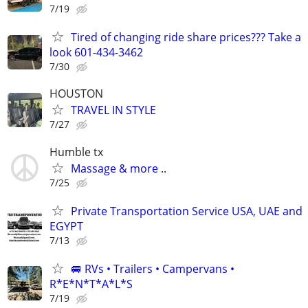
7/19
Tired of changing ride share prices??? Take a
look 601-434-3462
7/30
HOUSTON
TRAVEL IN STYLE
7/27
Humble tx
Massage & more ..
7/25
Private Transportation Service USA, UAE and
EGYPT
7/13
🚐 RVs • Trailers • Campervans •
R*E*N*T*A*L*S
7/19