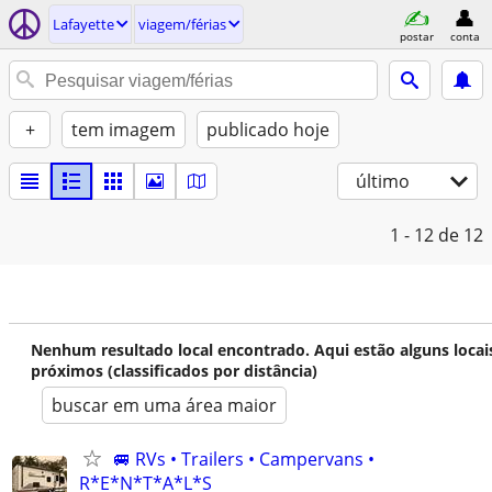
Lafayette
viagem/férias
postar
conta
+
tem imagem
publicado hoje
último
1 - 12
de 12
Nenhum resultado local encontrado. Aqui estão alguns locai
próximos (classificados por distância)
buscar em uma área maior
🚐 RVs • Trailers • Campervans •
R*E*N*T*A*L*S