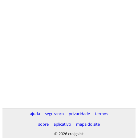
ajuda
segurança
privacidade
termos
sobre
aplicativo
mapa do site
© 2026 craigslist