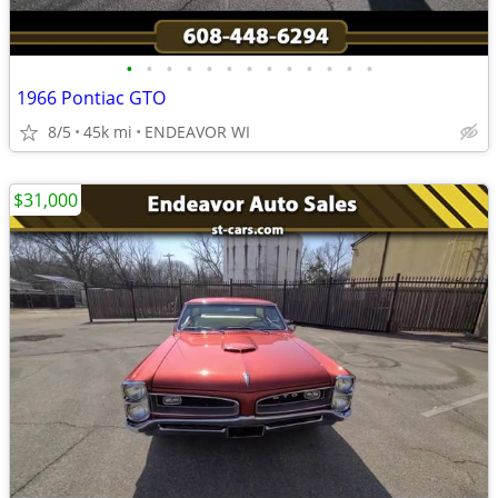
•
•
•
•
•
•
•
•
•
•
•
•
•
1966 Pontiac GTO
8/5
45k mi
ENDEAVOR WI
$31,000