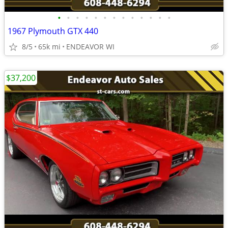
•
•
•
•
•
•
•
•
•
•
•
•
•
1967 Plymouth GTX 440
8/5
65k mi
ENDEAVOR WI
$37,200