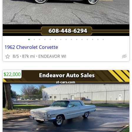
•
•
•
•
•
•
•
•
•
•
•
•
•
•
•
1962 Chevrolet Corvette
8/5
87k mi
ENDEAVOR WI
$22,000