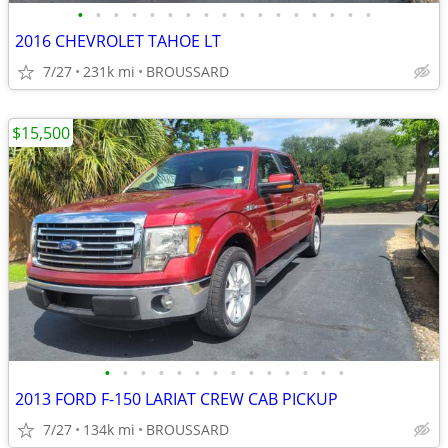
•
•
•
•
•
•
•
•
•
•
•
•
•
•
•
•
•
2016 CHEVROLET TAHOE LT
7/27
231k mi
BROUSSARD
$15,500
•
•
•
•
•
•
•
•
•
•
•
•
•
•
2013 FORD F-150 LARIAT CREW CAB PICKUP
7/27
134k mi
BROUSSARD