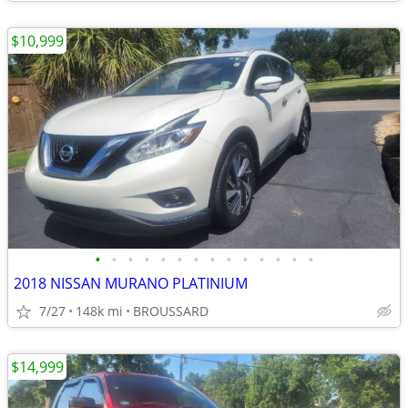
$10,999
•
•
•
•
•
•
•
•
•
•
•
•
•
•
2018 NISSAN MURANO PLATINIUM
7/27
148k mi
BROUSSARD
$14,999