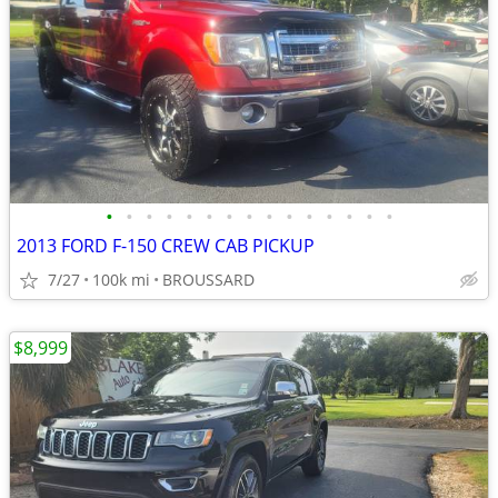
•
•
•
•
•
•
•
•
•
•
•
•
•
•
•
2013 FORD F-150 CREW CAB PICKUP
7/27
100k mi
BROUSSARD
$8,999