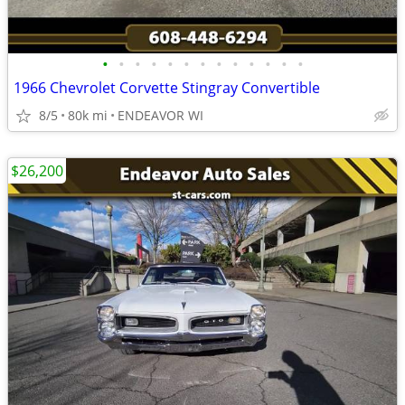
•
•
•
•
•
•
•
•
•
•
•
•
•
1966 Chevrolet Corvette Stingray Convertible
8/5
80k mi
ENDEAVOR WI
$26,200