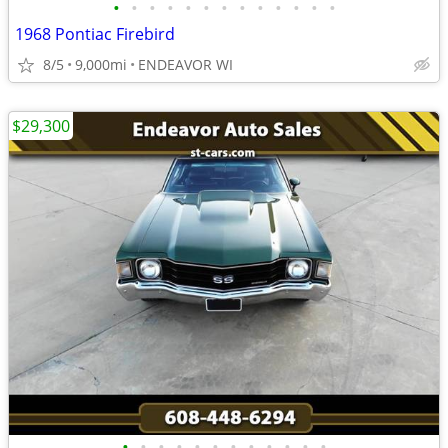
•
•
•
•
•
•
•
•
•
•
•
•
•
1968 Pontiac Firebird
8/5
9,000mi
ENDEAVOR WI
$29,300
•
•
•
•
•
•
•
•
•
•
•
•