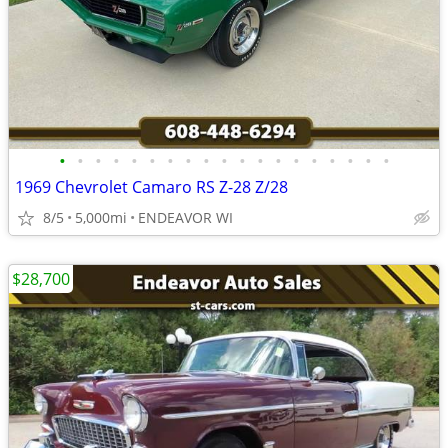
•
•
•
•
•
•
•
•
•
•
•
•
•
•
•
•
•
•
•
1969 Chevrolet Camaro RS Z-28 Z/28
8/5
5,000mi
ENDEAVOR WI
$28,700