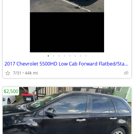
•
•
•
•
•
•
•
•
2017 Chevrolet 5500HD Low Cab Forward Flatbed/Stake Bed w/ Liftgate —
7/31
44k mi
$2,500