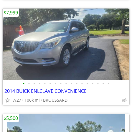
$7,999
•
•
•
•
•
•
•
•
•
•
•
•
•
•
•
•
•
2014 BUICK ENLCLAVE CONVENIENCE
7/27
106k mi
BROUSSARD
$5,500