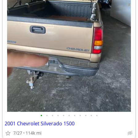
•
•
•
•
•
•
•
•
•
•
•
2001 Chevrolet Silverado 1500
7/27
114k mi