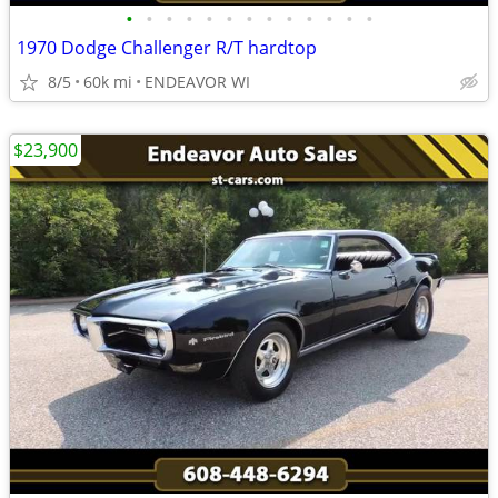
•
•
•
•
•
•
•
•
•
•
•
•
•
1970 Dodge Challenger R/T hardtop
8/5
60k mi
ENDEAVOR WI
$23,900