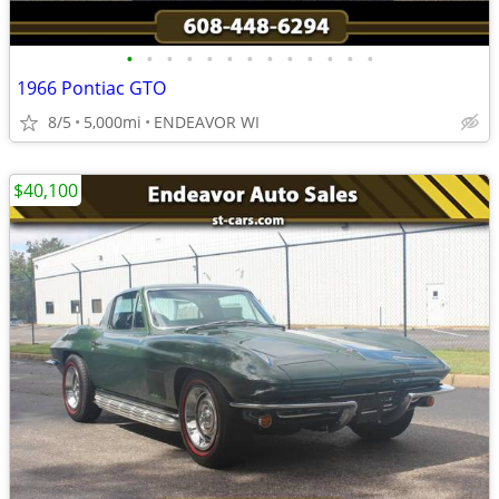
•
•
•
•
•
•
•
•
•
•
•
•
•
1966 Pontiac GTO
8/5
5,000mi
ENDEAVOR WI
$40,100