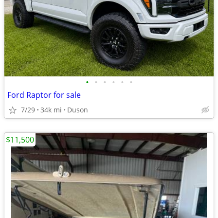
•
•
•
•
•
•
Ford Raptor for sale
7/29
34k mi
Duson
$11,500