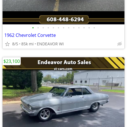
•
•
•
•
•
•
•
•
•
•
•
•
•
1962 Chevrolet Corvette
8/5
85k mi
ENDEAVOR WI
$23,100