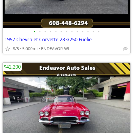
•
•
•
•
•
•
•
•
•
•
•
•
•
1957 Chevrolet Corvette 283/250 Fuelie
8/5
5,000mi
ENDEAVOR WI
$42,200