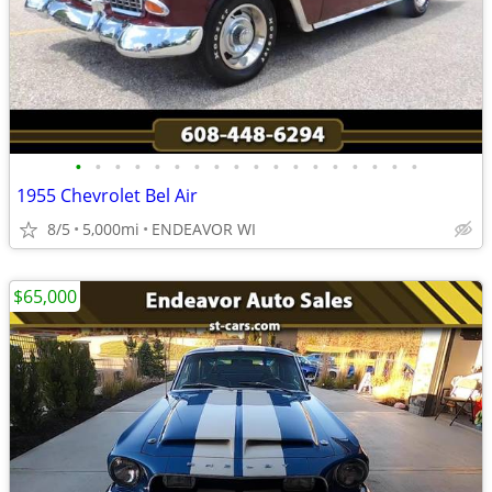
•
•
•
•
•
•
•
•
•
•
•
•
•
•
•
•
•
•
1955 Chevrolet Bel Air
8/5
5,000mi
ENDEAVOR WI
$65,000