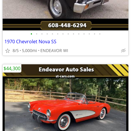
•
•
•
•
•
•
•
•
•
•
•
•
•
•
1970 Chevrolet Nova SS
8/5
5,000mi
ENDEAVOR WI
$44,300