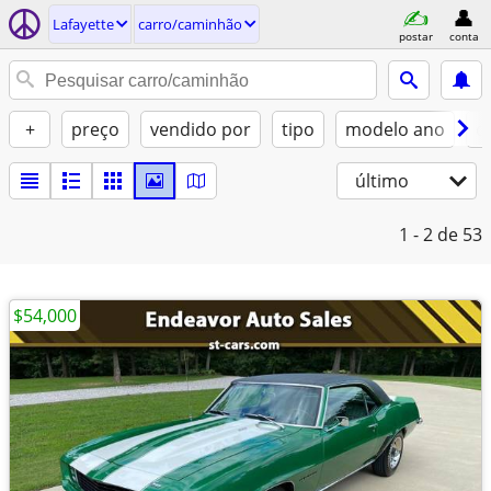
Lafayette
carro/caminhão
postar
conta
+
preço
vendido por
tipo
modelo ano
c
último
1 - 2
de 53
$54,000