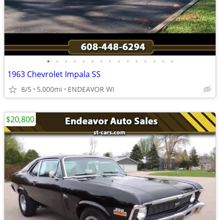
•
•
•
•
•
•
•
•
•
•
•
•
•
•
•
1963 Chevrolet Impala SS
8/5
5,000mi
ENDEAVOR WI
$20,800