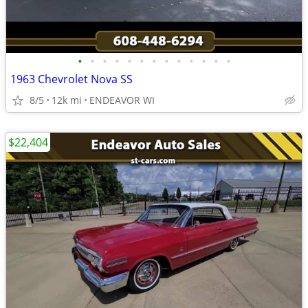
•
•
•
•
•
•
•
•
•
•
•
•
•
1963 Chevrolet Nova SS
8/5
12k mi
ENDEAVOR WI
$22,404