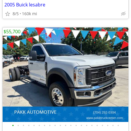
2005 Buick lesabre
8/5
160k mi
$55,700
•
•
•
•
•
•
•
•
•
•
•
•
•
•
•
•
•
•
•
•
•