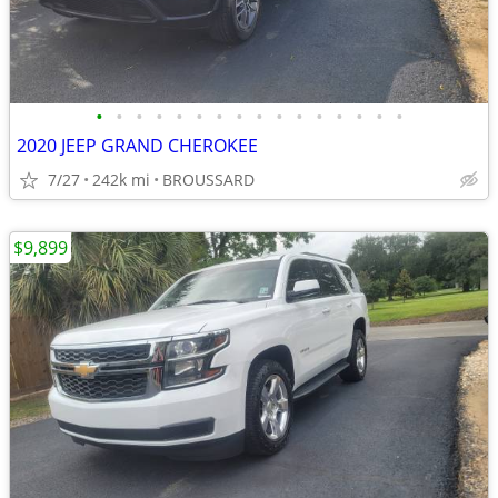
•
•
•
•
•
•
•
•
•
•
•
•
•
•
•
•
2020 JEEP GRAND CHEROKEE
7/27
242k mi
BROUSSARD
$9,899