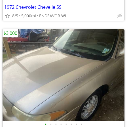
1972 Chevrolet Chevelle SS
8/5
5,000mi
ENDEAVOR WI
$3,000
•
•
•
•
•
•
•
•