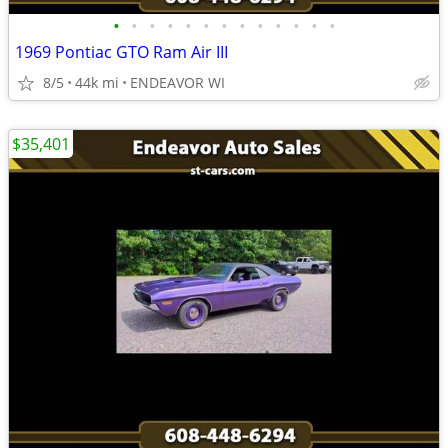
•
•
•
•
•
•
•
•
•
•
•
•
•
1969 Pontiac GTO Ram Air III
8/5
44k mi
ENDEAVOR WI
$35,401