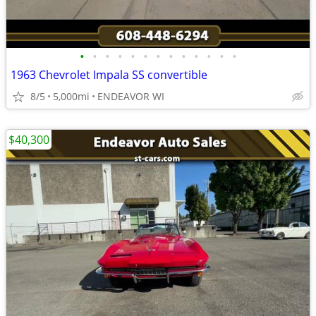
•
•
•
•
•
•
•
•
•
•
•
•
•
1963 Chevrolet Impala SS convertible
8/5
5,000mi
ENDEAVOR WI
$40,300