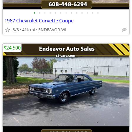
•
•
•
•
•
•
•
•
•
•
•
•
•
1967 Chevrolet Corvette Coupe
8/5
41k mi
ENDEAVOR WI
$24,500