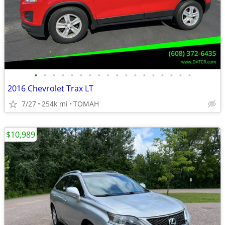
•
•
•
•
•
•
•
•
•
•
•
•
•
•
•
•
•
•
2016 Chevrolet Trax LT
7/27
254k mi
TOMAH
$10,989