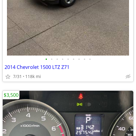
•
•
•
•
•
•
•
•
•
2014 Chevrolet 1500 LTZ Z71
7/31
118k mi
$3,500