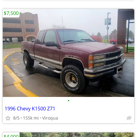
$7,500
•
1996 Chevy K1500 Z71
8/5
155k mi
Viroqua
$4,000