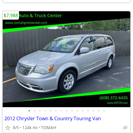
$7,988
•
•
•
•
•
•
•
•
•
•
•
•
•
•
•
2012 Chrysler Town & Country Touring Van
8/5
124k mi
TOMAH