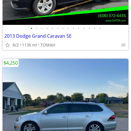
•
•
•
•
•
•
•
•
•
•
•
•
•
•
2013 Dodge Grand Caravan SE
8/2
113k mi
TOMAH
$4,250