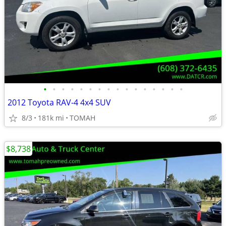
•
•
•
•
•
•
•
•
•
•
•
•
•
•
•
•
2012 Toyota RAV-4 4x4 SUV
8/3
181k mi
TOMAH
$8,738