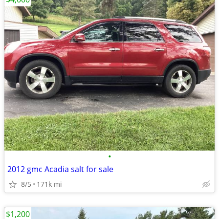
•
2012 gmc Acadia salt for sale
8/5
171k mi
$1,200