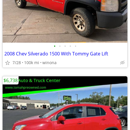
•
•
•
•
•
2008 Chev Silverado 1500 With Tommy Gate Lift
7/28
100k mi
winona
$6,738