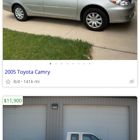
•
•
•
•
•
•
•
•
2005 Toyota Camry
8/4
141k mi
$11,900