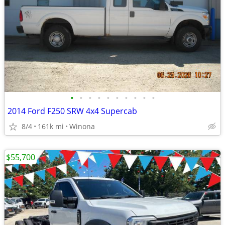
•
•
•
•
•
•
•
•
•
•
2014 Ford F250 SRW 4x4 Supercab
8/4
161k mi
Winona
$55,700