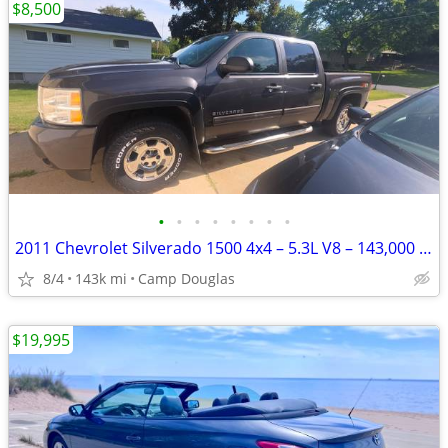
$8,500
•
•
•
•
•
•
•
•
2011 Chevrolet Silverado 1500 4x4 – 5.3L V8 – 143,000 miles
8/4
143k mi
Camp Douglas
$19,995