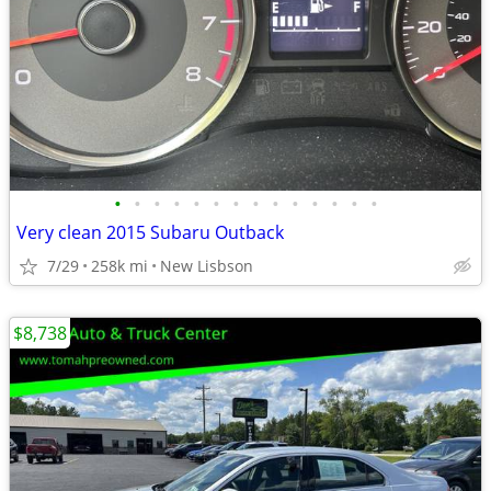
•
•
•
•
•
•
•
•
•
•
•
•
•
•
Very clean 2015 Subaru Outback
7/29
258k mi
New Lisbson
$8,738