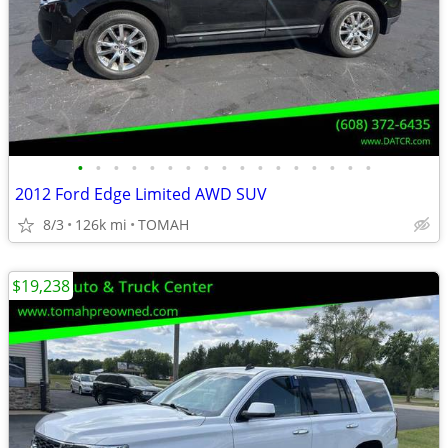
•
•
•
•
•
•
•
•
•
•
•
•
•
•
•
•
•
2012 Ford Edge Limited AWD SUV
8/3
126k mi
TOMAH
$19,238