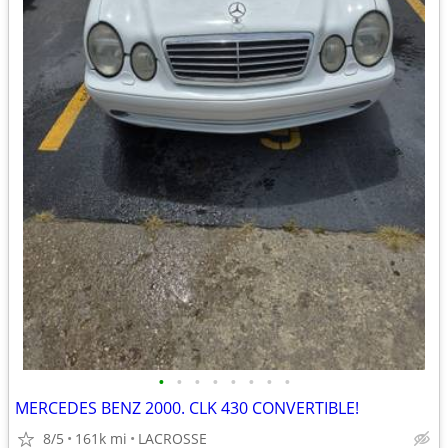
•
•
•
•
•
•
•
•
MERCEDES BENZ 2000. CLK 430 CONVERTIBLE!
8/5
161k mi
LACROSSE