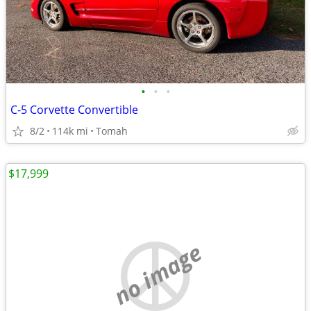
•
•
•
C-5 Corvette Convertible
8/2
114k mi
Tomah
$17,999
no image