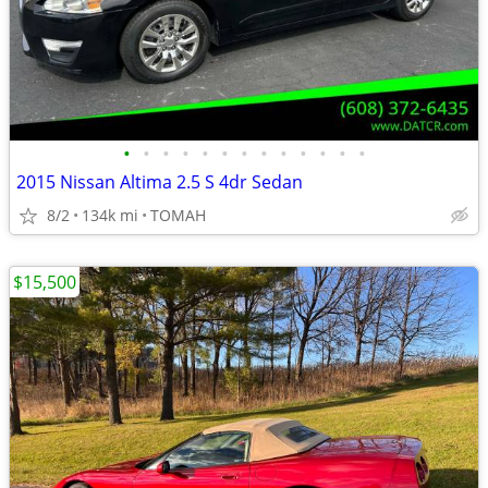
•
•
•
•
•
•
•
•
•
•
•
•
•
2015 Nissan Altima 2.5 S 4dr Sedan
8/2
134k mi
TOMAH
$15,500