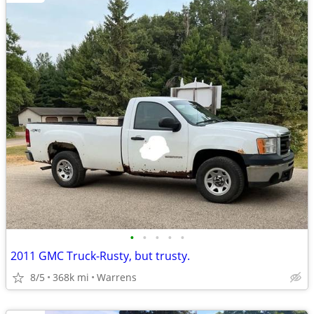
•
•
•
•
•
2011 GMC Truck-Rusty, but trusty.
8/5
368k mi
Warrens