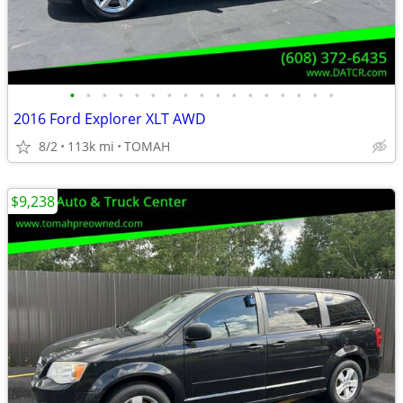
•
•
•
•
•
•
•
•
•
•
•
•
•
•
•
•
•
2016 Ford Explorer XLT AWD
8/2
113k mi
TOMAH
$9,238