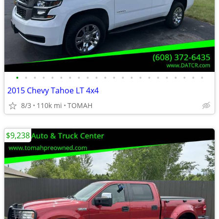
•
•
•
•
•
•
•
•
•
•
•
•
•
•
•
•
•
•
•
•
•
•
2015 Chevy Tahoe LT 4x4
8/3
110k mi
TOMAH
$9,238