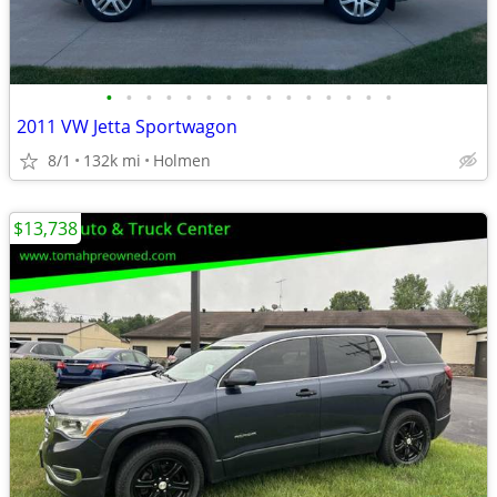
•
•
•
•
•
•
•
•
•
•
•
•
•
•
•
2011 VW Jetta Sportwagon
8/1
132k mi
Holmen
$13,738