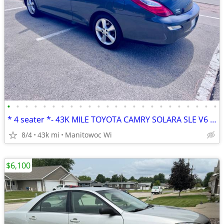
•
•
•
•
•
•
•
•
•
•
•
•
•
•
•
•
•
•
•
•
•
•
•
•
* 4 seater *- 43K MILE TOYOTA CAMRY SOLARA SLE V6 CONVERTIBLE 1 OWNER
8/4
43k mi
Manitowoc Wi
$6,100