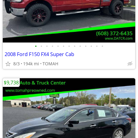
•
•
•
•
•
•
•
•
•
•
•
•
•
2008 Ford F150 FX4 Super Cab
8/3
194k mi
TOMAH
$9,738