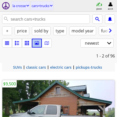
la crosse
cars+trucks
post
acct
+
price
sold by
type
model year
fuel
newest
1 - 2
of 96
SUVs
classic cars
electric cars
pickups-trucks
$9,500