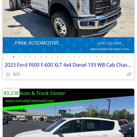
•
•
•
•
•
•
•
•
•
•
•
•
•
•
•
•
•
•
•
•
•
2023 Ford F600 F-600 XLT 4x4 Diesel 193 WB Cab Chassis Fully Loaded
8/3
$9,238