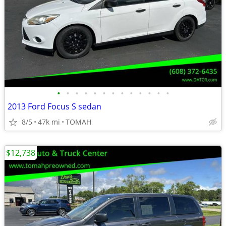
•
•
•
•
•
•
•
•
•
•
•
•
•
2013 Ford Focus S sedan
8/5
47k mi
TOMAH
$12,738