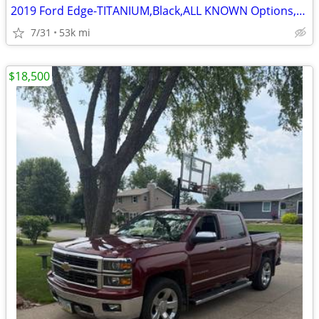
2019 Ford Edge-TITANIUM,Black,ALL KNOWN Options,53k,GREAT SUV
7/31
53k mi
$18,500