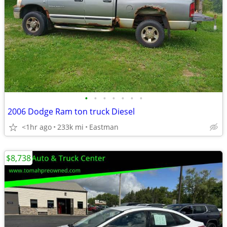
•
•
•
•
•
•
•
2006 Dodge Ram ton truck Diesel
<1hr ago
233k mi
Eastman
$8,738