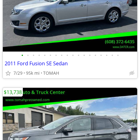
•
•
•
•
•
•
•
•
•
•
•
•
•
•
•
•
•
•
2011 Ford Fusion SE Sedan
7/29
95k mi
TOMAH
$13,738