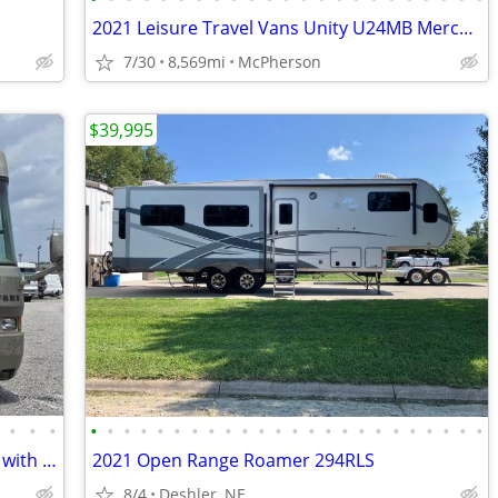
2021 Leisure Travel Vans Unity U24MB Mercedes Sprinter Diesel -
7/30
8,569mi
McPherson
$39,995
•
•
•
•
•
•
•
•
•
•
•
•
•
•
•
•
•
•
•
•
•
•
•
•
•
•
•
2000 Safari Zanzibar Diesel 45 ft Pusher with 60,133 act
2021 Open Range Roamer 294RLS
8/4
Deshler, NE