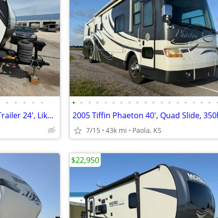
•
•
•
•
•
•
•
•
•
•
•
•
•
•
•
•
•
•
•
•
•
•
•
2024 Riverside Intrepid Travel Trailer 24', Like New! OBO
7/15
43k mi
Paola, KS
$22,950