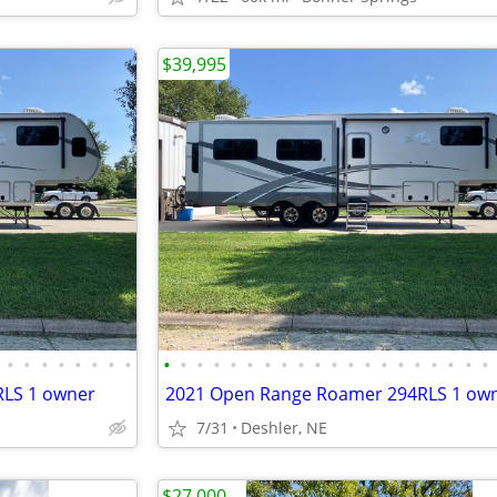
$39,995
•
•
•
•
•
•
•
•
•
•
•
•
•
•
•
•
•
•
•
•
•
•
•
•
•
•
•
•
LS 1 owner
2021 Open Range Roamer 294RLS 1 ow
7/31
Deshler, NE
$27,000