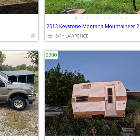
•
•
•
•
•
•
•
•
•
•
2013 Keystone Montana Mountaineer 
8/1
LAWRENCE
$700
•
•
•
•
•
•
•
•
•
•
•
•
•
•