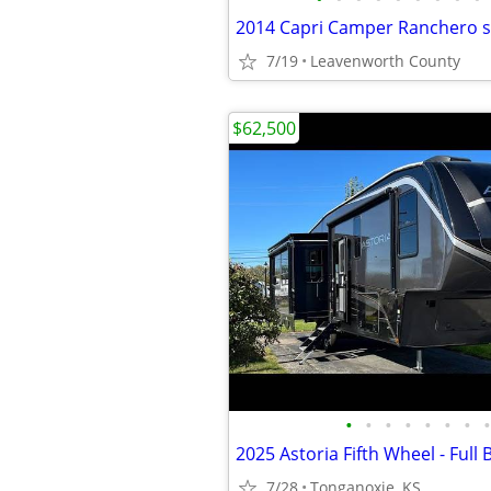
7/19
Leavenworth County
$62,500
•
•
•
•
•
•
•
•
7/28
Tonganoxie, KS