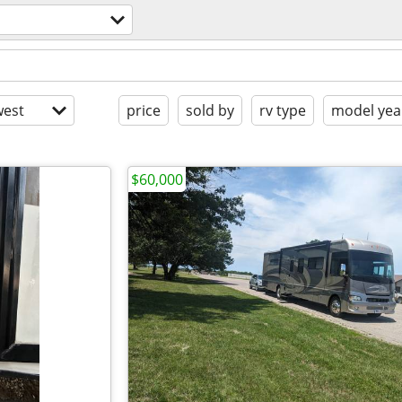
est
price
sold by
rv type
model yea
$60,000