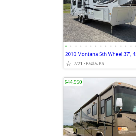
•
•
•
•
•
•
•
•
•
•
•
•
•
•
7/21
Paola, KS
$44,950