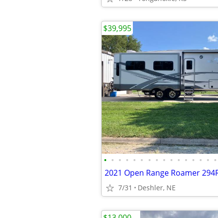
$39,995
•
•
•
•
•
•
•
•
•
•
•
•
•
•
•
•
2021 Open Range Roamer 294R
7/31
Deshler, NE
$13,000