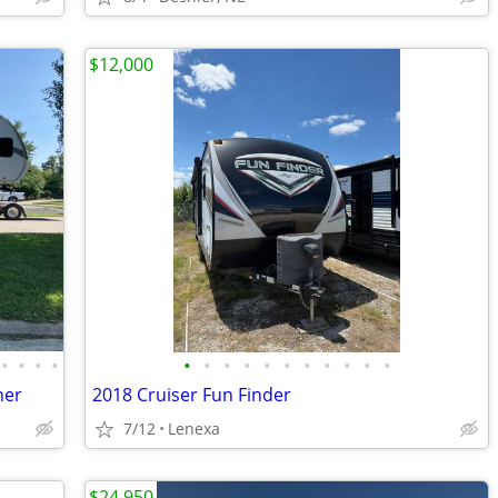
$12,000
•
•
•
•
•
•
•
•
•
•
•
•
•
•
•
ner
2018 Cruiser Fun Finder
7/12
Lenexa
$24,950