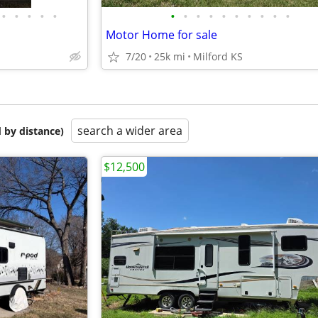
•
•
•
•
•
•
•
•
•
•
•
•
•
•
•
Motor Home for sale
7/20
25k mi
Milford KS
search a wider area
 by distance)
$12,500