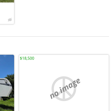
$18,500
no image