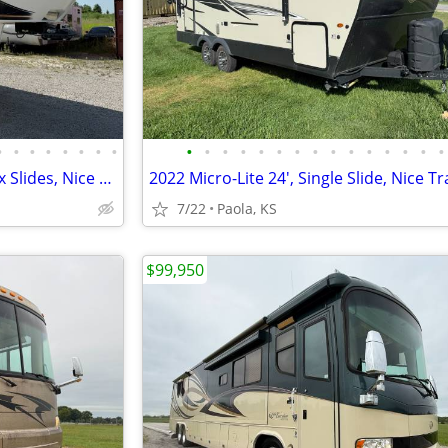
•
•
•
•
•
•
•
•
•
•
•
•
•
•
•
•
•
•
•
•
•
•
•
2010 Montana 5th Wheel 37', 4x Slides, Nice Trailer, OBO
7/22
Paola, KS
$99,950