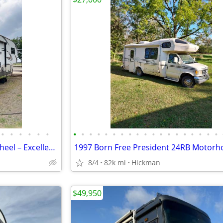
•
•
•
•
•
•
•
•
•
•
•
•
•
•
•
•
•
•
•
•
•
•
•
•
•
2015 Keystone Sprinter Fifth Wheel – Excellent Condition
1997 Born Free President 24RB Motor
8/4
82k mi
Hickman
$49,950