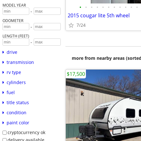
MODEL YEAR
•
•
•
•
•
•
•
•
•
•
•
-
2015 cougar lite 5th wheel
ODOMETER
7/24
-
LENGTH (FEET)
-
drive
more from nearby areas (sorted
transmission
rv type
$17,500
cylinders
fuel
title status
condition
paint color
cryptocurrency ok
delivery available