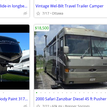
2014 Capri Camper Ranchero slide-in longbed Rodeo Camper
Vintage Wel-Bilt Travel Trailer Camper
7/17
Ottawa
$18,500
•
•
•
•
•
•
•
•
•
•
•
•
•
•
•
•
•
•
2025 Astoria Fifth Wheel - Full Body Paint 3173rlp
7/22
60k mi
Bonner Springs