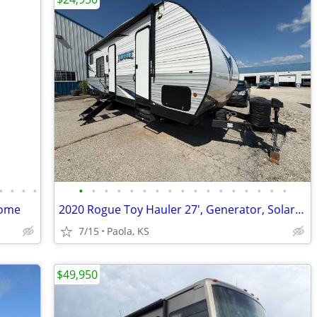
•
•
•
•
•
•
•
•
•
•
•
•
•
•
•
•
•
•
•
•
•
home
2020 Rogue Toy Hauler 27', Generator, Solar, Like New, OBO
7/15
Paola, KS
$49,950