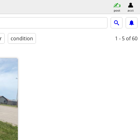
post
acct
r
condition
1 - 5
of 60