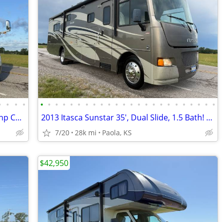
•
•
•
•
•
•
•
•
•
•
•
•
•
•
•
•
•
•
•
•
•
•
•
•
•
•
•
•
2005 Tiffin Phaeton 40', Quad Slide, 350hp Cat, OBO
2013 Itasca Sunstar 35', Dual Slide, 1.5 Bath! OBO
7/20
28k mi
Paola, KS
$42,950