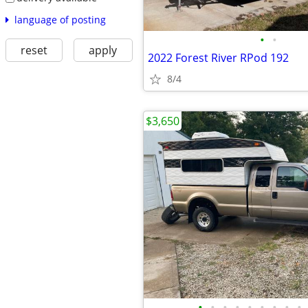
language of posting
•
•
reset
apply
2022 Forest River RPod 192
8/4
$3,650
•
•
•
•
•
•
•
•
•