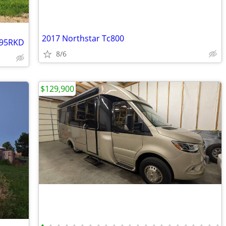
2017 Northstar Tc800
295RKD
8/6
$129,900
•
•
•
•
•
•
•
•
•
•
•
•
•
•
•
•
•
•
•
•
•
•
•