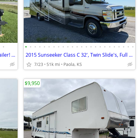
•
•
•
•
•
•
•
•
•
•
•
•
•
•
•
•
•
•
•
•
•
•
•
•
•
2022 Micro-Lite 24', Single Slide, Nice Trailer! OBO
2015 Sunseeker Class C 32', Twin Slide's, Full Body Paint! OBO
7/23
51k mi
Paola, KS
$9,950