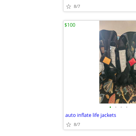
8/7
$100
•
•
•
•
auto inflate life jackets
8/7