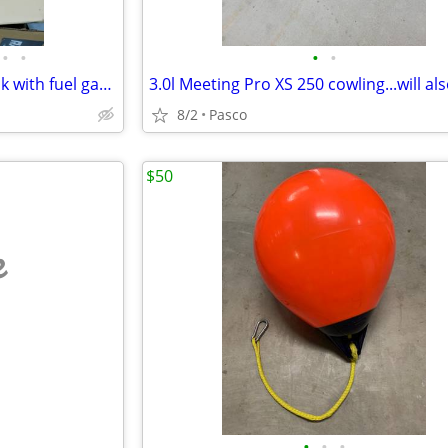
•
•
•
•
New 12 gallon Attwood fuel tank with fuel gauge...MUST SEE THIS.....
8/2
Pasco
$50
e
•
•
•