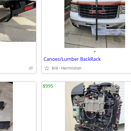
•
Canoes/Lumber BackRack
8/4
Hermiston
$995