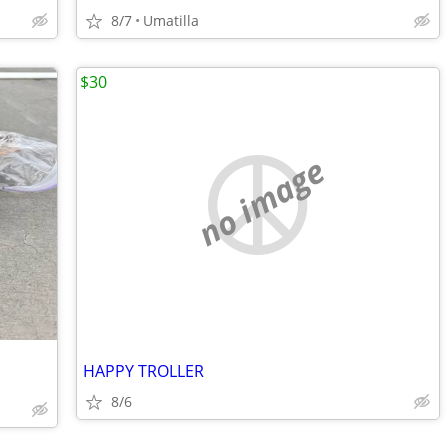
8/7
Umatilla
$30
no image
HAPPY TROLLER
8/6