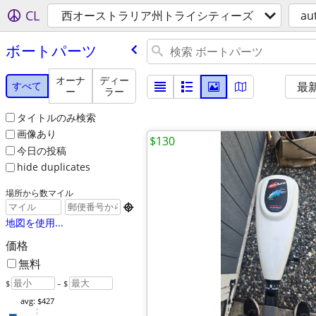
CL
西オーストラリア州トライシティーズ
au
ボートパーツ
オーナ
ディー
すべて
最
ー
ラー
タイトルのみ検索
画像あり
$130
今日の投稿
hide duplicates
場所から数マイル

地図を使用...
価格
無料
$
– $
avg: $427