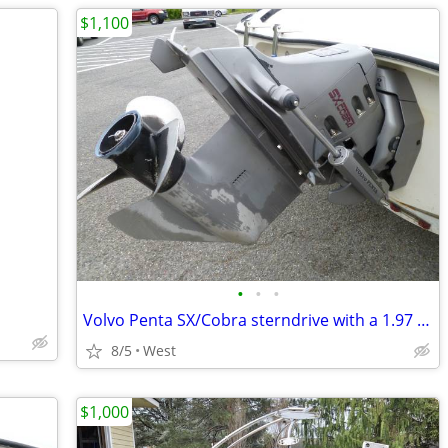
$1,100
•
•
•
Volvo Penta SX/Cobra sterndrive with a 1.97 4 cylinder gear ratio
8/5
West
$1,000