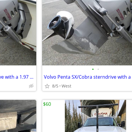
•
•
Volvo Penta SX/Cobra sterndrive with a 1.97 4 cylinder gear ratio
8/5
West
$60