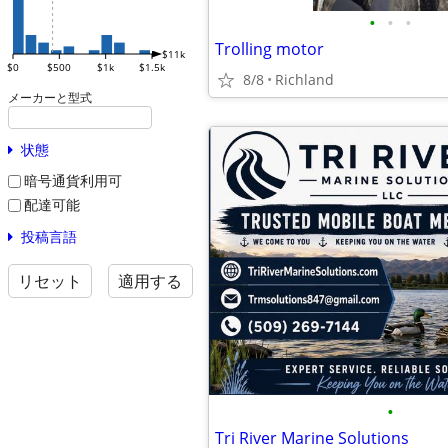
•
•
•
Trolling motor
$11k
$0
$500
$1k
$1.5k
8/8
Richland
メーカーと型式
状態
暗号通貨利用可
配達可能
投稿言語
リセット
適用する
•
Tri River Marine Solutions