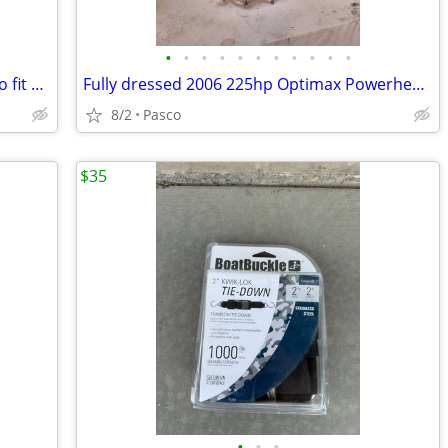
•
•
•
•
•
•
•
•
•
•
•
3.0l Meeting Pro XS 250 cowling...will also fit any 3.0l Optimax
Fully dressed 2006 225hp Optimax Powerhead for rebuild or parts...
8/2
Pasco
$35
•
•
•