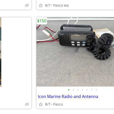
8/7
Pasco wa
$150
•
•
•
•
•
•
•
Icon Marine Radio and Antenna
8/7
Pasco