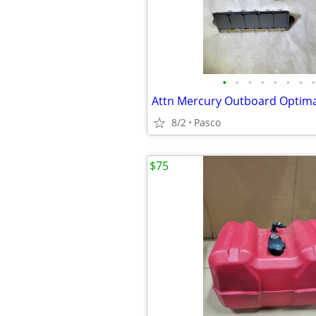
•
•
•
•
•
•
•
•
8/2
Pasco
$75