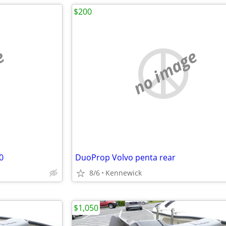
$200
e
no image
0
DuoProp Volvo penta rear
8/6
Kennewick
$1,050