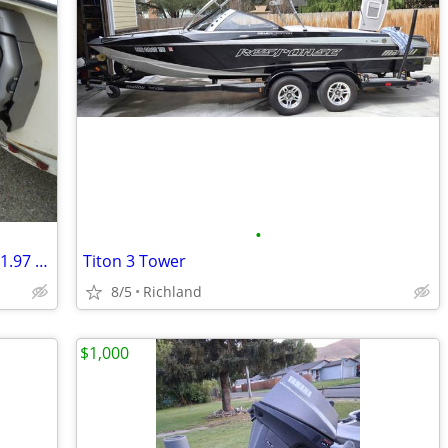
•
Volvo Penta SX/Cobra sterndrive with a 1.97 4 cylinder gear ratio
Titon 3 Tower
8/5
Richland
$1,000