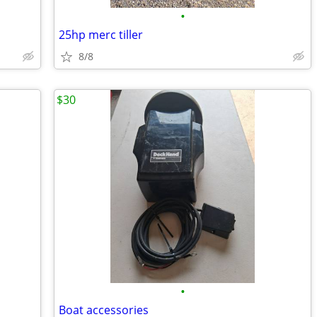
•
25hp merc tiller
8/8
$30
•
Boat accessories