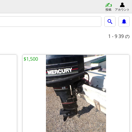
投稿
アカウント
1 - 9
39 の
$1,500