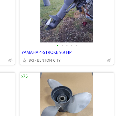
•
•
•
•
•
YAMAHA 4-STROKE 9.9 HP
8/3
BENTON CITY
$75