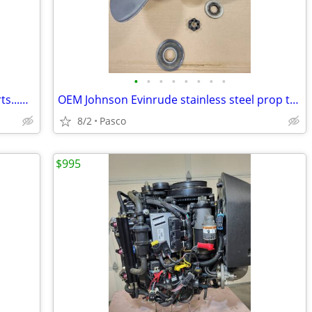
•
•
•
•
•
•
•
•
2006 200hp V6 Mercury Optimax for parts...Great deal..!!!!!
OEM Johnson Evinrude stainless steel prop this is a steal...!!!
8/2
Pasco
$995