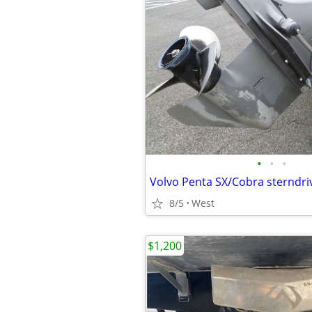
•
•
•
8/5
West
$1,200