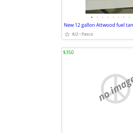
•
•
•
•
•
•
•
•
8/2
Pasco
$350
no imag