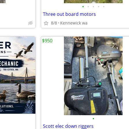
•
•
•
•
•
Three out board motors
8/8
Kennewick wa
$950
•
Scott elec down riggers