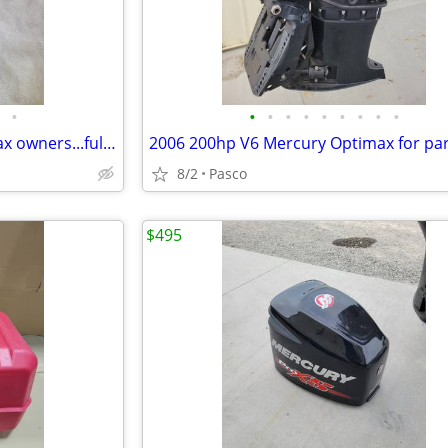
•
•
•
•
•
•
•
•
•
•
Attn Mercury Outboard Optimax owners...full set of Carbon fiber Blocks
8/2
Pasco
$495