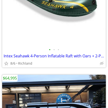
•
•
•
Intex Seahawk 4-Person Inflatable Raft with Oars + 2-Person Innertube
8/6
Richland
$64,995