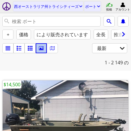
西オーストラリア州トライシティーズ
ボート
投稿
アカウント
+
価格
により販売されています
全長
推進力
最新
1 - 2
149 の
$14,500