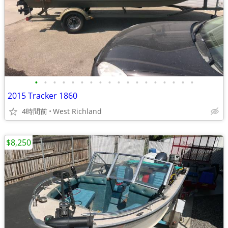
•
•
•
•
•
•
•
•
•
•
•
•
•
•
•
•
•
•
2015 Tracker 1860
4時間前
West Richland
$8,250