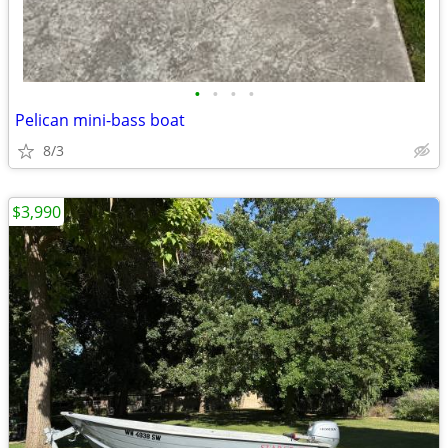
•
•
•
•
Pelican mini-bass boat
8/3
$3,990