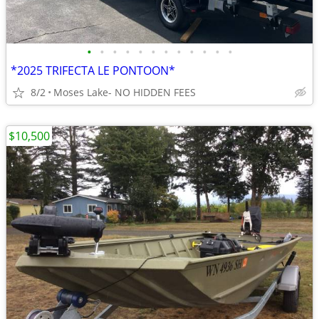
•
•
•
•
•
•
•
•
•
•
•
•
*2025 TRIFECTA LE PONTOON*
8/2
Moses Lake- NO HIDDEN FEES
$10,500