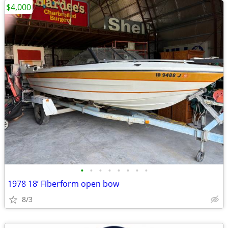
$4,000
•
•
•
•
•
•
•
•
1978 18’ Fiberform open bow
8/3