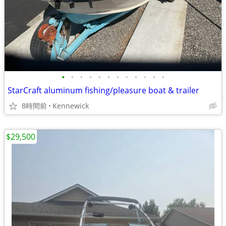
•
•
•
•
•
•
•
•
•
•
•
•
StarCraft aluminum fishing/pleasure boat & trailer
8時間前
Kennewick
$29,500