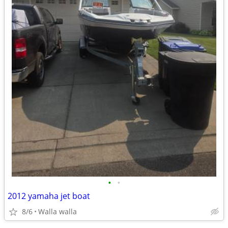
•
•
2012 yamaha jet boat
8/6
Walla walla