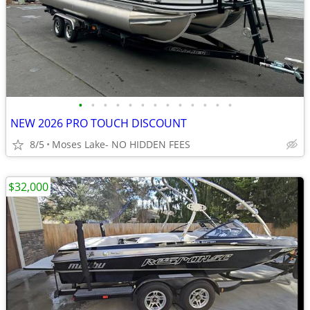
•
•
•
•
•
•
•
•
•
•
•
•
•
NEW 2026 PRO TOUCH DISCOUNT
8/5
Moses Lake- NO HIDDEN FEES
$32,000