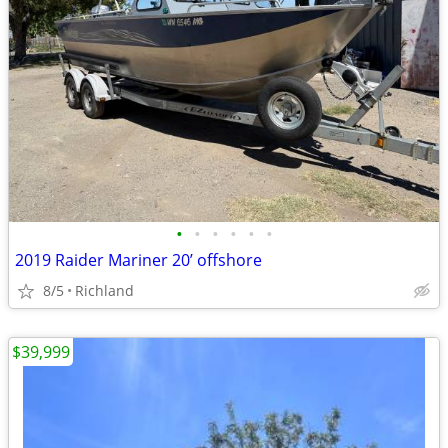
•
•
•
•
•
•
2019 Raider Mariner 20’ offshore
8/5
Richland
$39,999