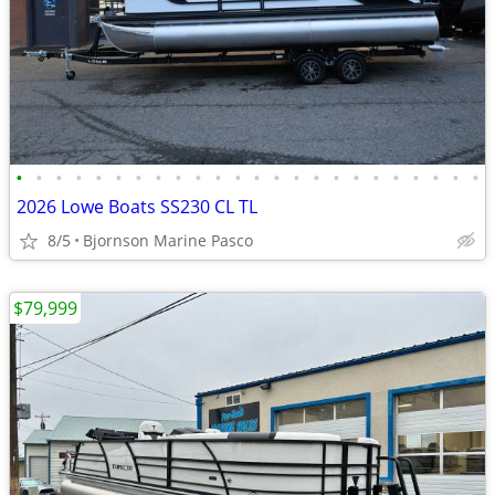
•
•
•
•
•
•
•
•
•
•
•
•
•
•
•
•
•
•
•
•
•
•
•
•
2026 Lowe Boats SS230 CL TL
8/5
Bjornson Marine Pasco
$79,999