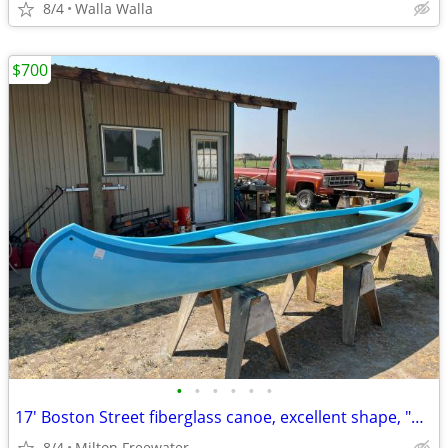
8/4
Walla Walla
$700
•
•
•
•
•
•
17' Boston Street fiberglass canoe, excellent shape, "un-sink able"
8/4
Milton Freewater