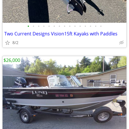
•
•
•
•
•
•
•
•
•
•
•
•
•
•
•
Two Current Designs Vision15ft Kayaks with Paddles
8/2
$26,000