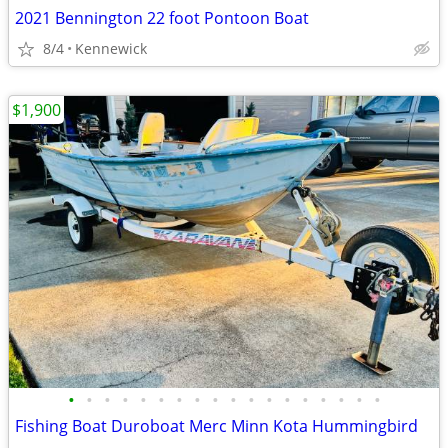
2021 Bennington 22 foot Pontoon Boat
8/4
Kennewick
$1,900
•
•
•
•
•
•
•
•
•
•
•
•
•
•
•
•
•
•
Fishing Boat Duroboat Merc Minn Kota Hummingbird