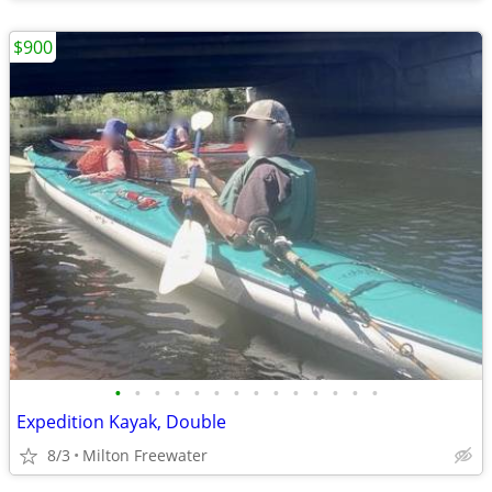
$900
•
•
•
•
•
•
•
•
•
•
•
•
•
•
Expedition Kayak, Double
8/3
Milton Freewater