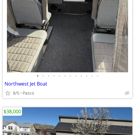
•
•
•
•
•
•
•
•
•
•
•
•
Northwest Jet Boat
8/5
Pasco
$38,000