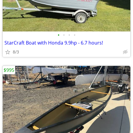
•
•
•
•
StarCraft Boat with Honda 9.9hp - 6.7 hours!
8/3
$995