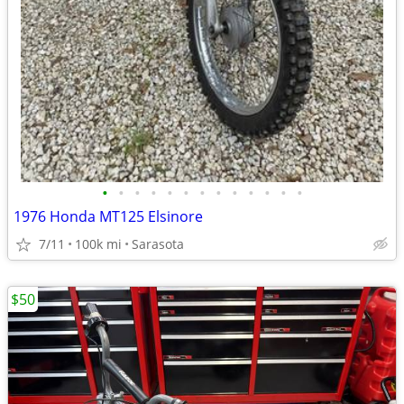
•
•
•
•
•
•
•
•
•
•
•
•
•
1976 Honda MT125 Elsinore
7/11
100k mi
Sarasota
$50