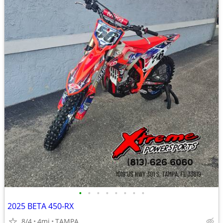
•
•
•
•
•
•
•
•
2025 BETA 450-RX
8/4
4mi
TAMPA