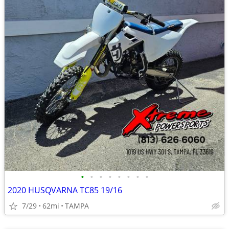
•
•
•
•
•
•
•
•
2020 HUSQVARNA TC85 19/16
7/29
62mi
TAMPA