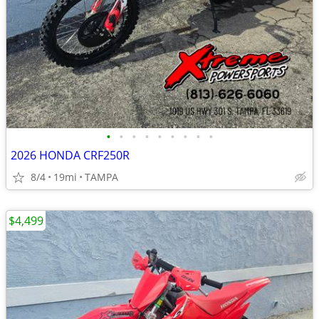
•
•
•
•
•
•
•
•
•
2026 HONDA CRF250R
8/4
19mi
TAMPA
$4,499