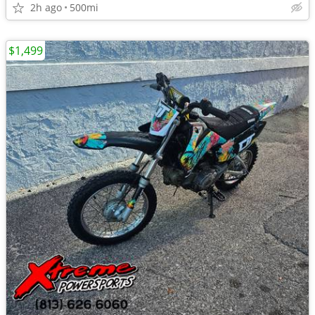
2h ago
500mi
$1,499