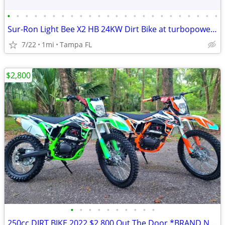
•
•
•
•
•
•
•
•
•
•
•
•
•
•
•
•
•
•
•
•
•
•
•
•
Sur-Ron Light Bee X2 HB 24KW Dirt Bike at turbopowersports.com
7/22
1mi
Tampa FL
$2,800
•
•
•
•
•
•
•
•
•
•
250cc DIRT BIKE 2022 $2,800 Out The Door *BRAND NEW*