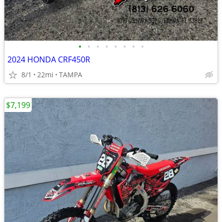
•
•
•
•
•
•
•
•
2024 HONDA CRF450R
8/1
22mi
TAMPA
$7,199