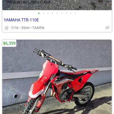
•
•
•
•
•
•
•
•
•
YAMAHA TTR-110E
7/16
35mi
TAMPA
$6,399