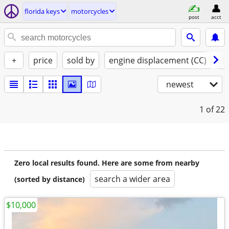
florida keys
motorcycles
post
acct
+
price
sold by
engine displacement (CC)
st
newest
1
of 22
Zero local results found. Here are some from nearby
search a wider area
(sorted by distance)
$10,000