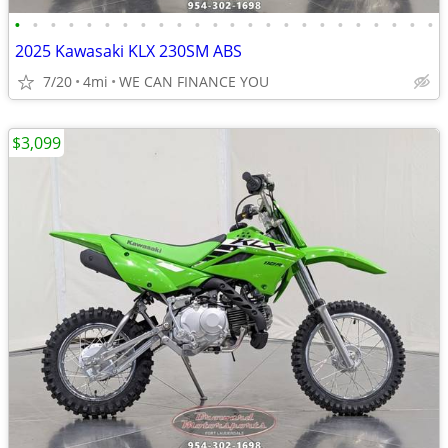
•
•
•
•
•
•
•
•
•
•
•
•
•
•
•
•
•
•
•
•
•
•
•
•
2025 Kawasaki KLX 230SM ABS
7/20
4mi
WE CAN FINANCE YOU
$3,099