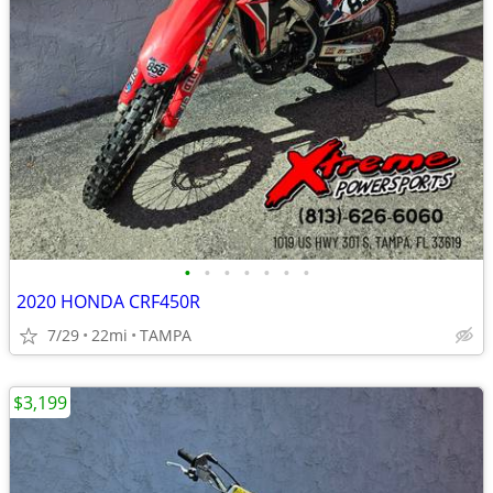
•
•
•
•
•
•
•
2020 HONDA CRF450R
7/29
22mi
TAMPA
$3,199