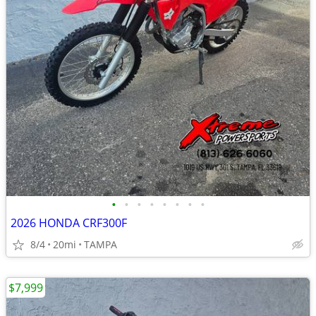
•
•
•
•
•
•
•
•
2026 HONDA CRF300F
8/4
20mi
TAMPA
$7,999