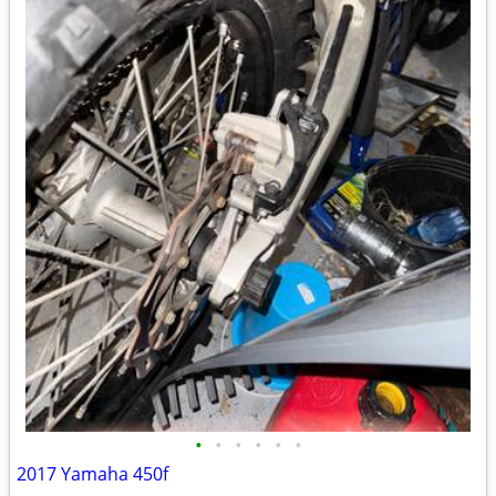
•
•
•
•
•
•
2017 Yamaha 450f