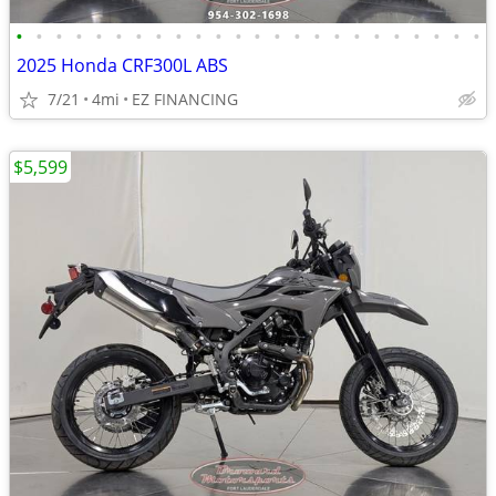
•
•
•
•
•
•
•
•
•
•
•
•
•
•
•
•
•
•
•
•
•
•
•
•
2025 Honda CRF300L ABS
7/21
4mi
EZ FINANCING
$5,599