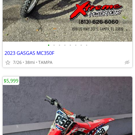
•
•
•
•
•
•
•
•
2023 GASGAS MC350F
7/26
38mi
TAMPA
$5,999