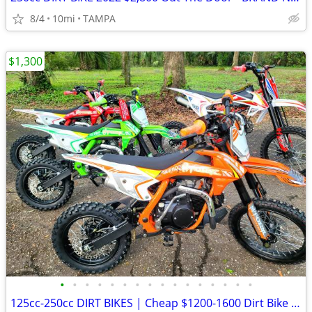
8/4
10mi
TAMPA
$1,300
•
•
•
•
•
•
•
•
•
•
•
•
•
•
•
•
125cc-250cc DIRT BIKES | Cheap $1200-1600 Dirt Bike | Adult & Teen ATV