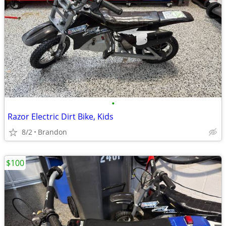
•
Razor Electric Dirt Bike, Kids
8/2
Brandon
$100