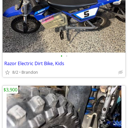
•
•
Razor Electric Dirt Bike, Kids
8/2
Brandon
$3,900