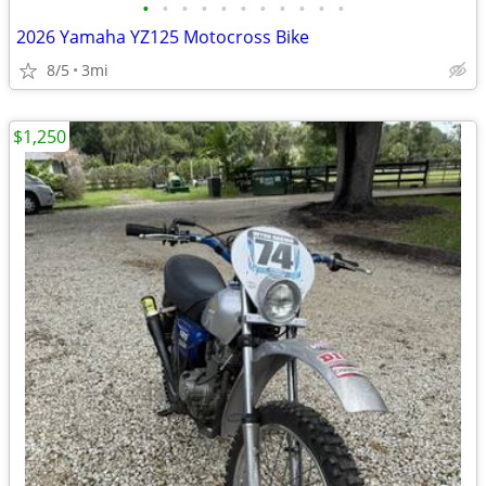
•
•
•
•
•
•
•
•
•
•
•
2026 Yamaha YZ125 Motocross Bike
8/5
3mi
$1,250