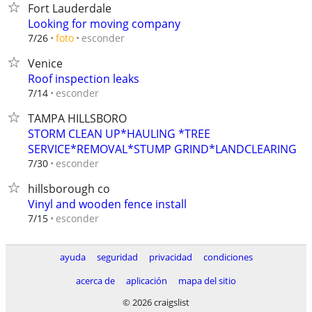
Fort Lauderdale
Looking for moving company
esconder
7/26
foto
Venice
Roof inspection leaks
esconder
7/14
TAMPA HILLSBORO
STORM CLEAN UP*HAULING *TREE
SERVICE*REMOVAL*STUMP GRIND*LANDCLEARING
esconder
7/30
hillsborough co
Vinyl and wooden fence install
esconder
7/15
ayuda
seguridad
privacidad
condiciones
acerca de
aplicación
mapa del sitio
© 2026 craigslist