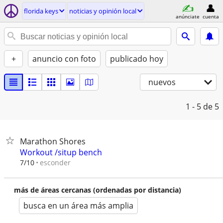
florida keys
noticias y opinión local
anúnciate
cuenta
+
anuncio con foto
publicado hoy
nuevos
1 - 5
de 5
Marathon Shores
Workout /situp bench
esconder
7/10
más de áreas cercanas (ordenadas por distancia)
busca en un área más amplia