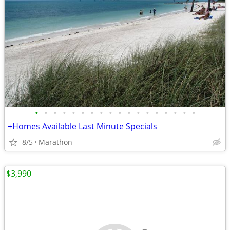
•
•
•
•
•
•
•
•
•
•
•
•
•
•
•
•
•
•
+Homes Available Last Minute Specials
8/5
Marathon
$3,990