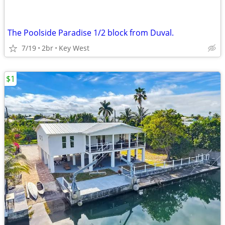
The Poolside Paradise 1/2 block from Duval.
7/19
2br
Key West
$1