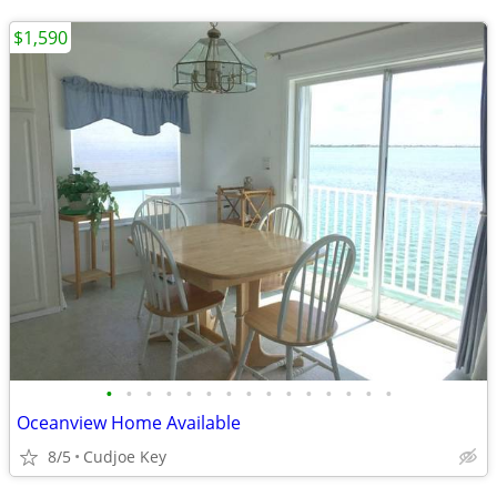
$1,590
•
•
•
•
•
•
•
•
•
•
•
•
•
•
•
Oceanview Home Available
8/5
Cudjoe Key