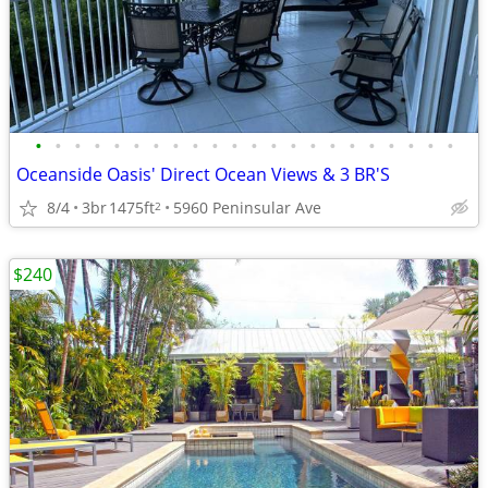
•
•
•
•
•
•
•
•
•
•
•
•
•
•
•
•
•
•
•
•
•
•
Oceanside Oasis' Direct Ocean Views & 3 BR'S
8/4
3br
1475ft
5960 Peninsular Ave
2
$240