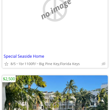
no image
Special Seaside Home
8/5
1br
1100ft
Big Pine Key,Florida Keys
2
$2,500