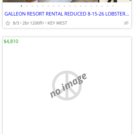
•
•
•
•
•
•
•
•
•
•
•
•
•
•
•
•
•
•
GALLEON RESORT RENTAL REDUCED 8-15-26 LOBSTER WK C BLDG DIRECT OCEAN VIEW
8/3
2br
1200ft
KEY WEST
2
$4,810
no image