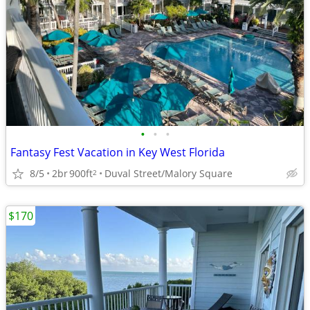
•
•
•
Fantasy Fest Vacation in Key West Florida
8/5
2br
900ft
Duval Street/Malory Square
2
$170