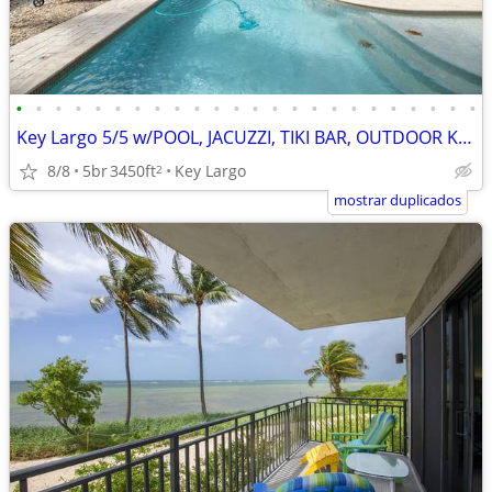
•
•
•
•
•
•
•
•
•
•
•
•
•
•
•
•
•
•
•
•
•
•
•
•
Key Largo 5/5 w/POOL, JACUZZI, TIKI BAR, OUTDOOR KIT, 70' DOCK.
8/8
5br
3450ft
Key Largo
2
mostrar duplicados