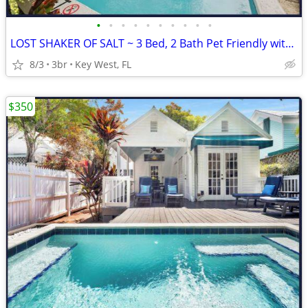
•
•
•
•
•
•
•
•
•
•
LOST SHAKER OF SALT ~ 3 Bed, 2 Bath Pet Friendly with 40' Private Heat
8/3
3br
Key West, FL
$350