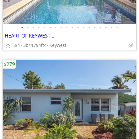
•
•
•
•
•
•
•
•
•
•
•
•
•
•
•
•
•
•
HEART OF KEYWEST ..
8/4
3br
1794ft
Keywest
2
$279