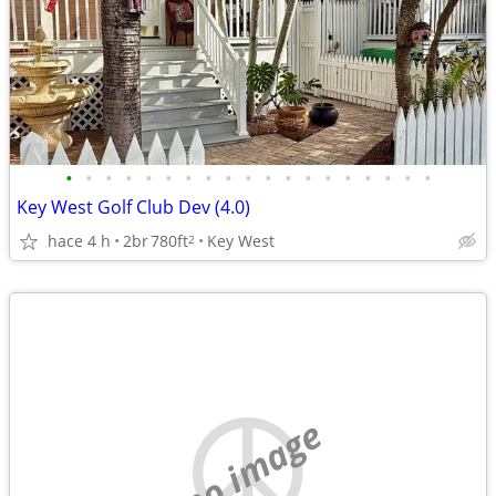
•
•
•
•
•
•
•
•
•
•
•
•
•
•
•
•
•
•
•
Key West Golf Club Dev (4.0)
hace 4 h
2br
780ft
Key West
2
no image