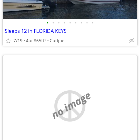
•
•
•
•
•
•
•
•
•
Sleeps 12 in FLORIDA KEYS
7/19
4br
865ft
Cudjoe
2
no image