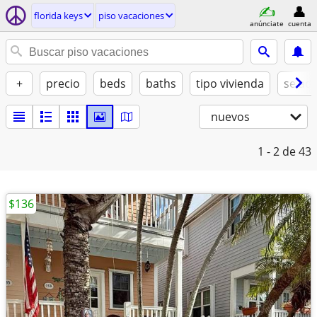
florida keys
piso vacaciones
anúnciate
cuenta
+
precio
beds
baths
tipo vivienda
se ad
nuevos
1 - 2
de 43
$136