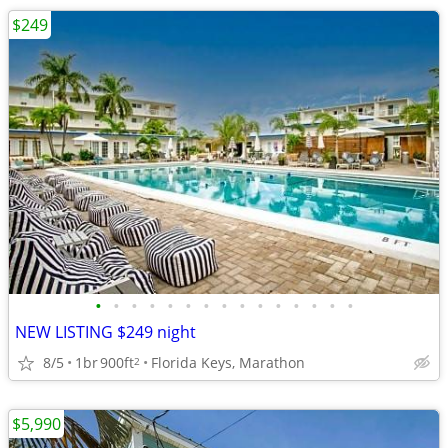
$249
•
•
•
•
•
•
•
•
•
•
•
•
•
•
•
NEW LISTING $249 night
8/5
1br
900ft
Florida Keys, Marathon
2
$5,990