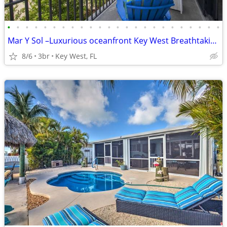
•
•
•
•
•
•
•
•
•
•
•
•
•
•
•
•
•
•
•
•
•
•
•
•
Mar Y Sol –Luxurious oceanfront Key West Breathtaking Atlantic Sunrise
8/6
3br
Key West, FL