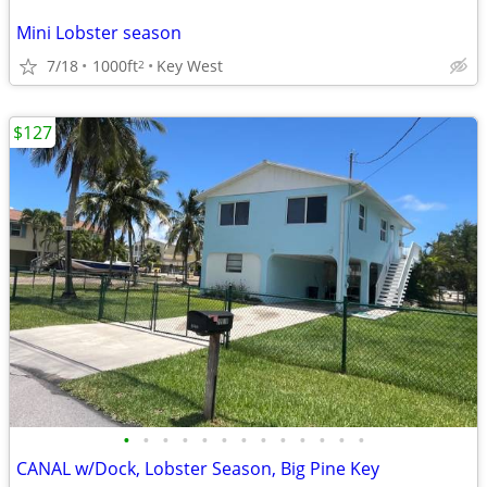
Mini Lobster season
7/18
1000ft
Key West
2
$127
•
•
•
•
•
•
•
•
•
•
•
•
•
CANAL w/Dock, Lobster Season, Big Pine Key