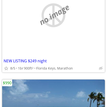
no image
NEW LISTING $249 night
8/5
1br
900ft
Florida Keys, Marathon
2
$990