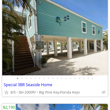
•
•
•
•
•
•
•
•
•
•
•
•
•
•
•
•
•
•
Special 3BR Seaside Home
8/5
3br
2000ft
Big Pine Key,Florida Keys
2
$2,190