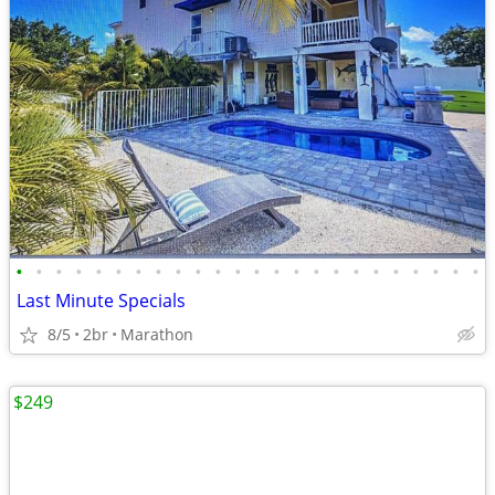
•
•
•
•
•
•
•
•
•
•
•
•
•
•
•
•
•
•
•
•
•
•
•
•
Last Minute Specials
8/5
2br
Marathon
$249