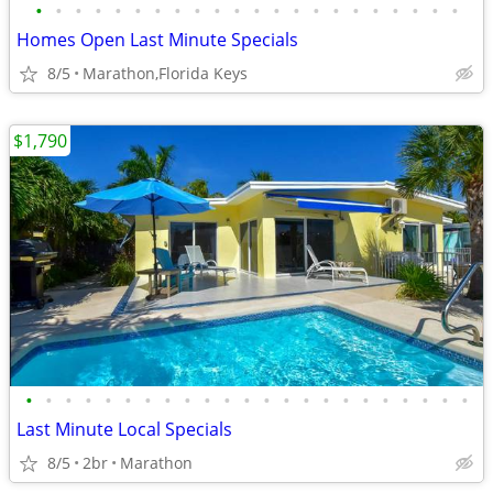
•
•
•
•
•
•
•
•
•
•
•
•
•
•
•
•
•
•
•
•
•
•
Homes Open Last Minute Specials
8/5
Marathon,Florida Keys
$1,790
•
•
•
•
•
•
•
•
•
•
•
•
•
•
•
•
•
•
•
•
•
•
•
Last Minute Local Specials
8/5
2br
Marathon