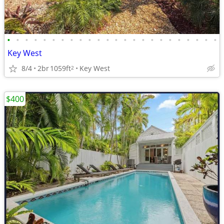
•
•
•
•
•
•
•
•
•
•
•
•
•
•
•
•
•
•
•
•
•
•
•
•
Key West
8/4
2br
1059ft
Key West
2
$400