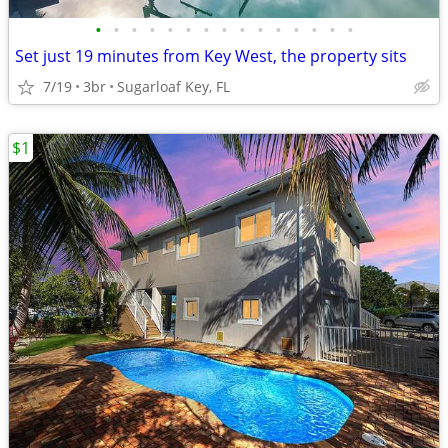
•
•
•
•
•
•
•
•
•
•
•
•
•
•
•
Set just 19 minutes from Key West, the property sits
7/19
3br
Sugarloaf Key, FL
$1