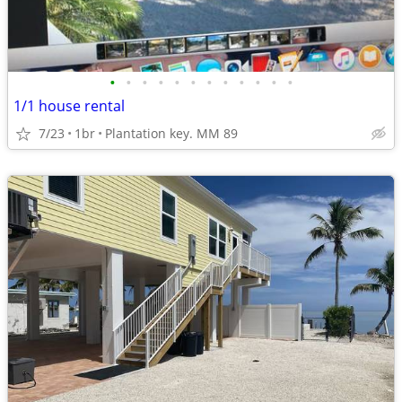
•
•
•
•
•
•
•
•
•
•
•
•
1/1 house rental
7/23
1br
Plantation key. MM 89