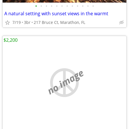
•
•
•
•
•
•
•
•
•
•
•
•
A natural setting with sunset views in the warmt
7/19
3br
217 Bruce Ct, Marathon, FL
$2,200
no image