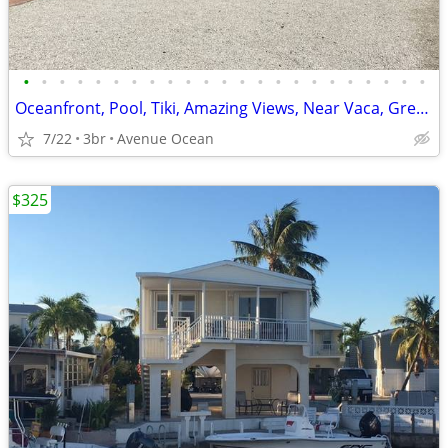
•
•
•
•
•
•
•
•
•
•
•
•
•
•
•
•
•
•
•
•
•
•
•
Oceanfront, Pool, Tiki, Amazing Views, Near Vaca, Great Dockage, Kayak
7/22
3br
Avenue Ocean
$325