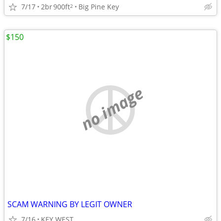
7/17
2br
900ft
Big Pine Key
2
$150
no image
SCAM WARNING BY LEGIT OWNER
7/16
KEY WEST