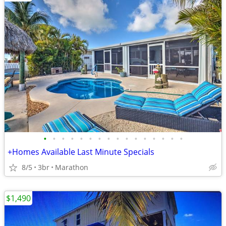
•
•
•
•
•
•
•
•
•
•
•
•
•
•
•
•
+Homes Available Last Minute Specials
8/5
3br
Marathon
$1,490