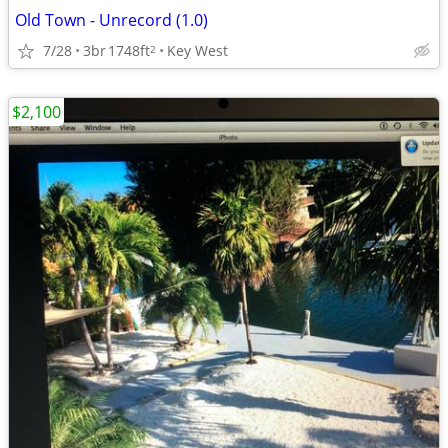
Old Town - Unrecord (1.0)
7/28
3br
1748ft
Key West
2
$2,100