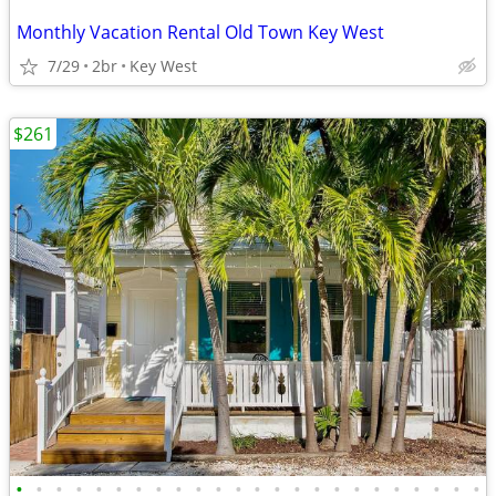
Monthly Vacation Rental Old Town Key West
7/29
2br
Key West
$261
•
•
•
•
•
•
•
•
•
•
•
•
•
•
•
•
•
•
•
•
•
•
•
•