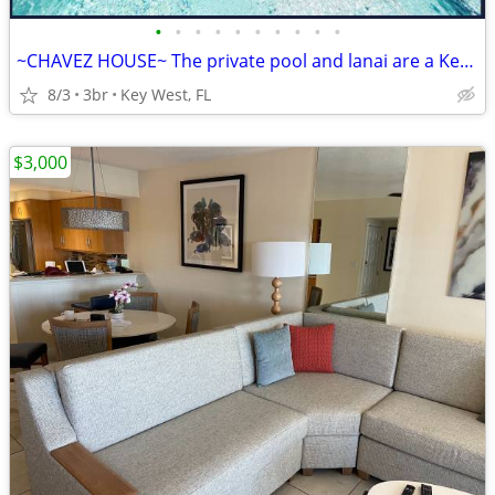
•
•
•
•
•
•
•
•
•
•
~CHAVEZ HOUSE~ The private pool and lanai are a Key West dream come tr
8/3
3br
Key West, FL
$3,000