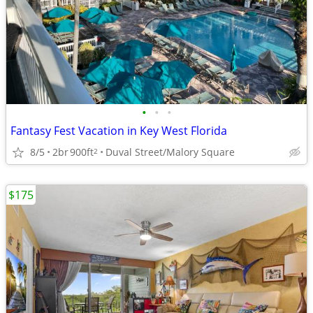
•
•
•
Fantasy Fest Vacation in Key West Florida
8/5
2br
900ft
Duval Street/Malory Square
2
$175