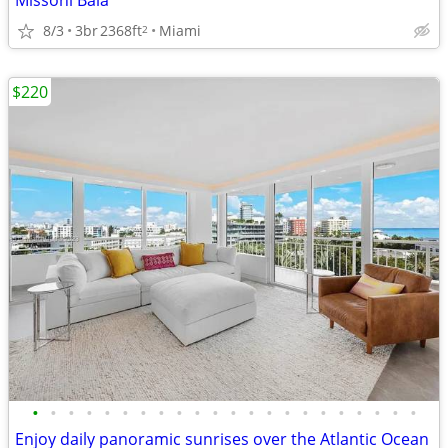
Missoni Baia
8/3
3br
2368ft
Miami
2
$220
•
•
•
•
•
•
•
•
•
•
•
•
•
•
•
•
•
•
•
•
•
•
Enjoy daily panoramic sunrises over the Atlantic Ocean