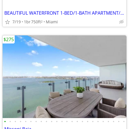
BEAUTIFUL WATERFRONT 1-BED/1-BATH APARTMENT/FURNISHED
7/19
1br
750ft
Miami
2
$275
•
•
•
•
•
•
•
•
•
•
•
•
•
•
•
•
•
•
•
•
•
•
•
•