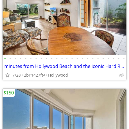
•
•
•
•
•
•
•
•
•
•
•
•
•
•
•
•
•
•
•
•
•
•
•
•
minutes from Hollywood Beach and the iconic Hard Rock Resort
7/28
2br
1427ft
Hollywood
2
$150