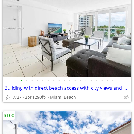
•
•
•
•
•
•
•
•
•
•
•
•
•
•
•
•
•
•
Building with direct beach access with city views and ocean access
7/27
2br
1290ft
Miami Beach
2
$100