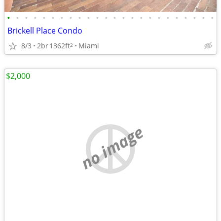
•
•
•
•
•
•
•
•
•
•
•
•
•
•
•
•
•
•
•
•
•
•
•
•
Brickell Place Condo
8/3
2br
1362ft
Miami
2
$2,000
no image