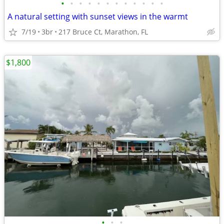
•
•
•
•
•
•
•
•
•
•
•
•
A natural setting with sunset views in the warmt
7/19
3br
217 Bruce Ct, Marathon, FL
$1,800
•
•
•