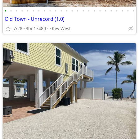
•
•
•
•
•
•
•
•
•
•
•
•
•
•
•
•
•
•
•
•
•
•
•
•
Old Town - Unrecord (1.0)
7/28
3br
1748ft
Key West
2