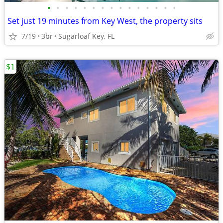
•
•
•
•
•
•
•
•
•
•
•
•
•
•
•
Set just 19 minutes from Key West, the property sits
7/19
3br
Sugarloaf Key, FL
$1