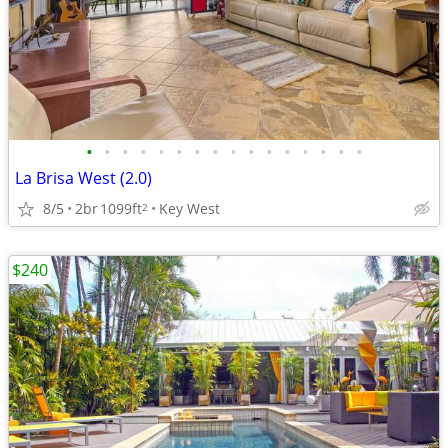
•
•
•
•
•
•
•
•
•
•
•
•
•
•
•
•
La Brisa West (2.0)
8/5
2br
1099ft
Key West
2
$240