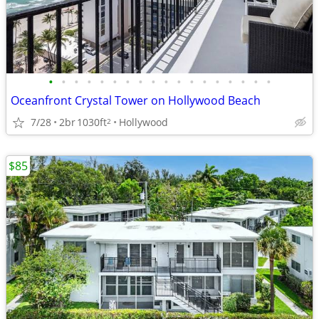
•
•
•
•
•
•
•
•
•
•
•
•
•
•
•
•
•
•
Oceanfront Crystal Tower on Hollywood Beach
7/28
2br
1030ft
Hollywood
2
$85