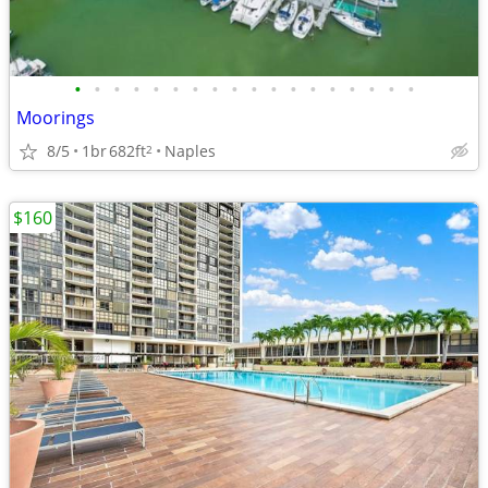
•
•
•
•
•
•
•
•
•
•
•
•
•
•
•
•
•
•
Moorings
8/5
1br
682ft
Naples
2
$160