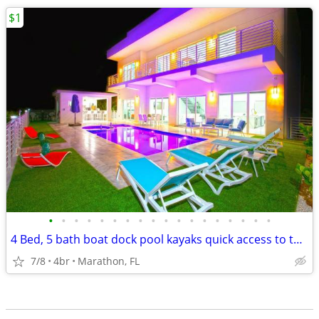
$1
•
•
•
•
•
•
•
•
•
•
•
•
•
•
•
•
•
•
4 Bed, 5 bath boat dock pool kayaks quick access to the Gulf and Ocean
7/8
4br
Marathon, FL