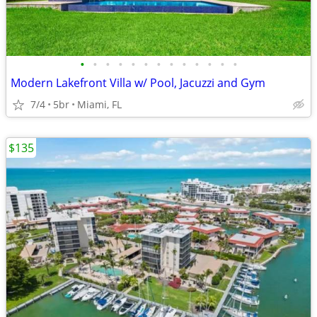
•
•
•
•
•
•
•
•
•
•
•
•
•
Modern Lakefront Villa w/ Pool, Jacuzzi and Gym
7/4
5br
Miami, FL
$135