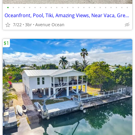
•
•
•
•
•
•
•
•
•
•
•
•
•
•
•
•
•
•
•
•
•
•
•
Oceanfront, Pool, Tiki, Amazing Views, Near Vaca, Great Dockage, Kayak
7/22
3br
Avenue Ocean
$1