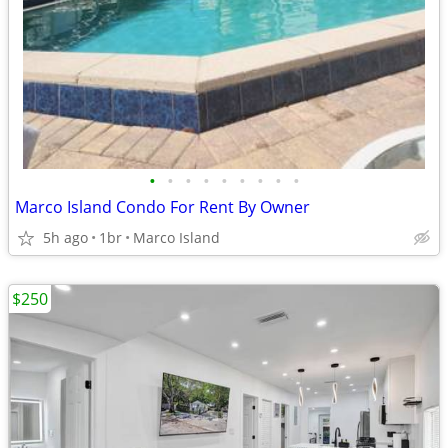
•
•
•
•
•
•
•
•
•
Marco Island Condo For Rent By Owner
5h ago
1br
Marco Island
$250