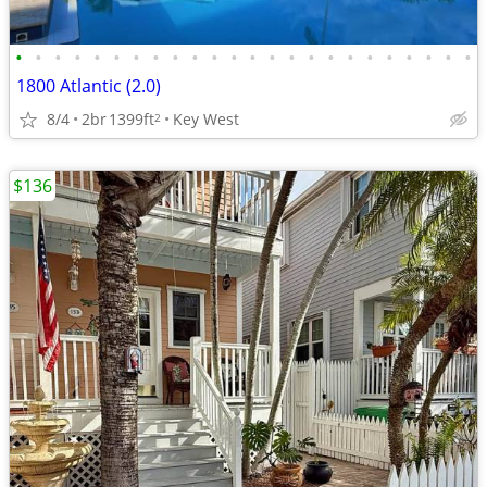
•
•
•
•
•
•
•
•
•
•
•
•
•
•
•
•
•
•
•
•
•
•
•
•
1800 Atlantic (2.0)
8/4
2br
1399ft
Key West
2
$136