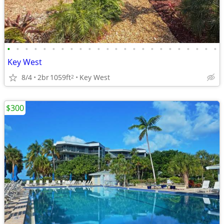
•
•
•
•
•
•
•
•
•
•
•
•
•
•
•
•
•
•
•
•
•
•
•
•
Key West
8/4
2br
1059ft
Key West
2
$300