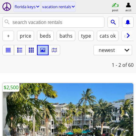
florida keys
vacation rentals
post
acct
+
price
beds
baths
type
cats ok
dogs
newest
1 - 2
of 60
$2,500