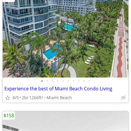
•
•
•
•
•
•
•
•
•
•
Experience the best of Miami Beach Condo Living
8/5
2br
1266ft
Miami Beach
2
$158