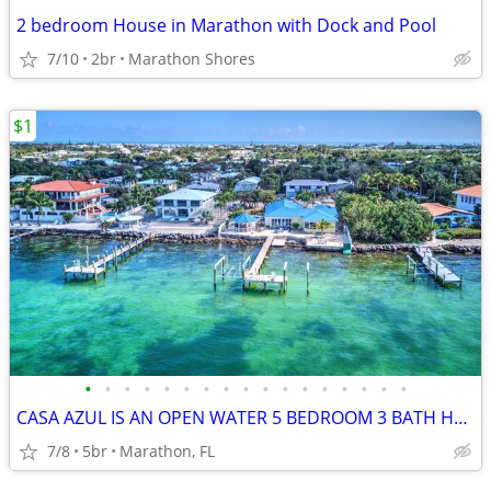
2 bedroom House in Marathon with Dock and Pool
7/10
2br
Marathon Shores
$1
•
•
•
•
•
•
•
•
•
•
•
•
•
•
•
•
•
CASA AZUL IS AN OPEN WATER 5 BEDROOM 3 BATH HOME WITH POOL AND HOT TUB
7/8
5br
Marathon, FL