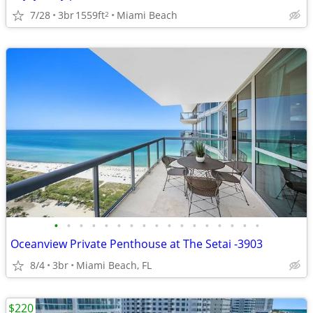
7/28
3br
1559ft
Miami Beach
2
•
•
•
•
•
•
•
•
•
•
•
•
•
•
•
•
•
Oceanview Private Penthouse at The Setai -3903
8/4
3br
Miami Beach, FL
$220