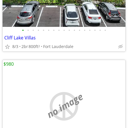
•
•
•
•
•
•
•
•
•
•
•
•
•
•
•
•
•
Cliff Lake Villas
8/3
2br
800ft
Fort Lauderdale
2
$980
no image