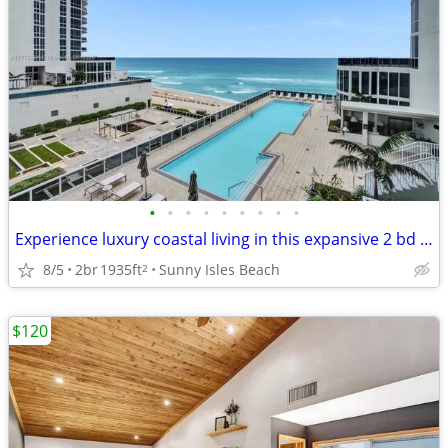
•
•
•
•
•
•
•
•
•
Experience luxury coastal living in this expansive 2 bd plus den, 3 baths
8/5
2br
1935ft
Sunny Isles Beach
2
$120