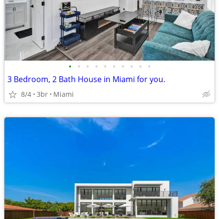
•
•
•
•
•
•
•
•
•
•
3 Bedroom, 2 Bath House in Miami for you.
8/4
3br
Miami