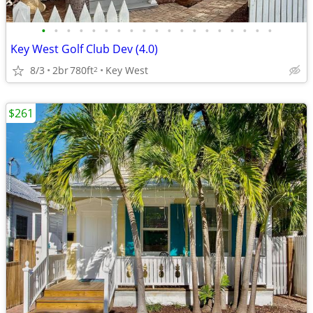
•
•
•
•
•
•
•
•
•
•
•
•
•
•
•
•
•
•
•
Key West Golf Club Dev (4.0)
8/3
2br
780ft
Key West
2
$261