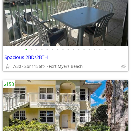
•
•
•
•
•
•
•
•
•
•
•
•
•
•
•
•
Spacious 2BD/2BTH
7/30
2br
1156ft
Fort Myers Beach
2
$150