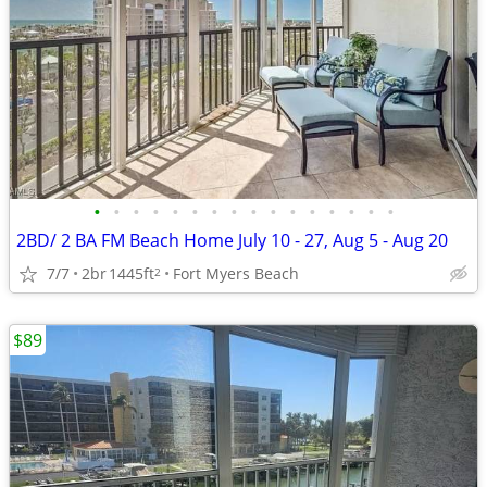
•
•
•
•
•
•
•
•
•
•
•
•
•
•
•
•
2BD/ 2 BA FM Beach Home July 10 - 27, Aug 5 - Aug 20
7/7
2br
1445ft
Fort Myers Beach
2
$89