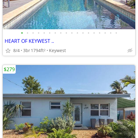
•
•
•
•
•
•
•
•
•
•
•
•
•
•
•
•
•
•
HEART OF KEYWEST ..
8/4
3br
1794ft
Keywest
2
$279