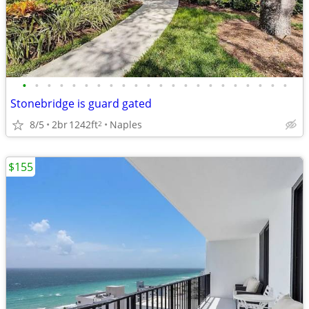
•
•
•
•
•
•
•
•
•
•
•
•
•
•
•
•
•
•
•
•
•
•
Stonebridge is guard gated
8/5
2br
1242ft
Naples
2
$155