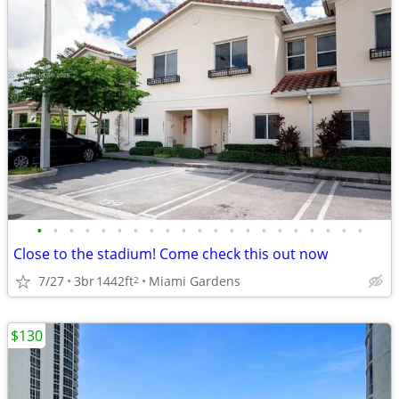
•
•
•
•
•
•
•
•
•
•
•
•
•
•
•
•
•
•
•
•
•
Close to the stadium! Come check this out now
7/27
3br
1442ft
Miami Gardens
2
$130