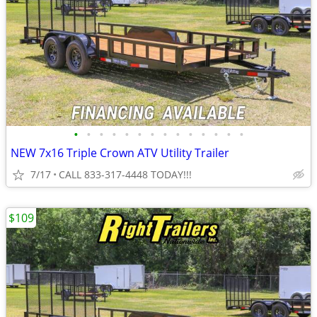
•
•
•
•
•
•
•
•
•
•
•
•
•
•
NEW 7x16 Triple Crown ATV Utility Trailer
7/17
CALL 833-317-4448 TODAY!!!
$109