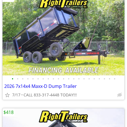
•
•
•
•
•
•
•
•
•
•
•
•
•
•
•
•
•
•
•
•
•
2026 7x14x4 Maxx-D Dump Trailer
7/17
CALL 833-317-4448 TODAY!!!
$418