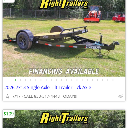
•
•
•
•
•
•
•
•
•
•
•
•
•
•
•
•
•
•
•
•
2026 7x13 Single Axle Tilt Trailer - 7k Axle
7/17
CALL 833-317-4448 TODAY!!!
$109