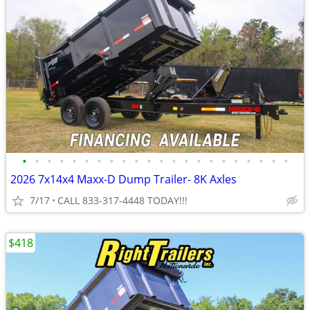
•
•
•
•
•
•
•
•
•
•
•
•
•
•
•
•
•
•
•
•
•
•
2026 7x14x4 Maxx-D Dump Trailer- 8K Axles
7/17
CALL 833-317-4448 TODAY!!!
$418