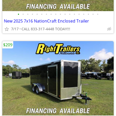
•
•
•
•
•
•
•
•
•
•
•
•
•
•
•
•
•
•
New 2025 7x16 NationCraft Enclosed Trailer
7/17
CALL 833-317-4448 TODAY!!!
$209