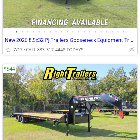
•
•
•
•
•
•
•
•
•
•
•
•
•
•
•
•
•
•
•
•
New 2026 8.5x32 PJ Trailers Gooseneck Equipment Trailer
7/17
CALL 833-317-4448 TODAY!!!
$544