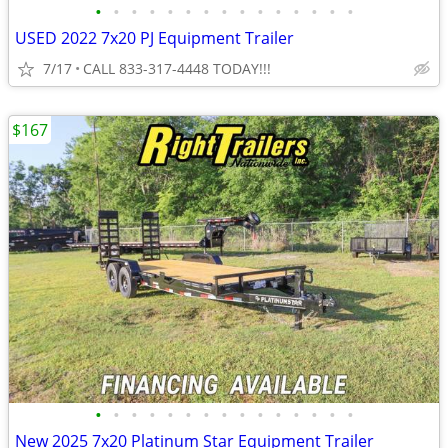
•
•
•
•
•
•
•
•
•
•
•
•
•
•
•
USED 2022 7x20 PJ Equipment Trailer
7/17
CALL 833-317-4448 TODAY!!!
$167
•
•
•
•
•
•
•
•
•
•
•
•
•
•
•
New 2025 7x20 Platinum Star Equipment Trailer