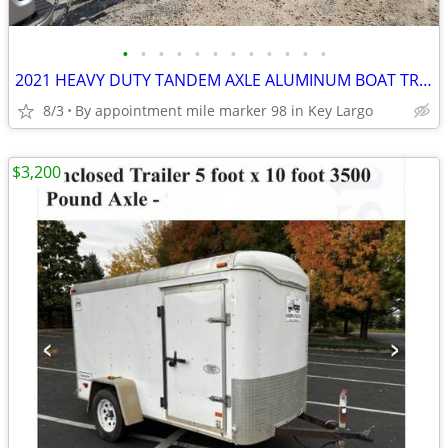
•
•
•
•
•
•
•
•
•
•
•
•
2021 HEAVY DUTY TANDEM AXLE ALUMINUM BOAT TRAILER for 27-29' boat
8/3
By appointment mile marker 98 in Key Largo
$3,200