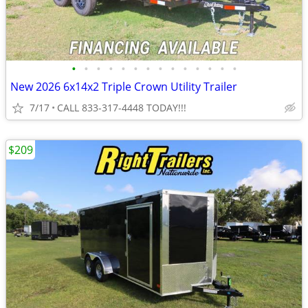
•
•
•
•
•
•
•
•
•
•
•
•
•
•
New 2026 6x14x2 Triple Crown Utility Trailer
7/17
CALL 833-317-4448 TODAY!!!
$209