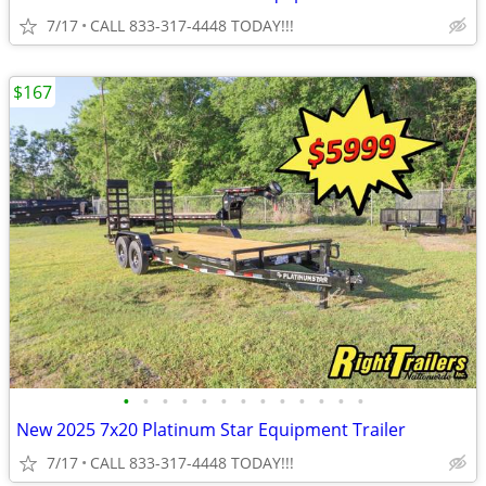
7/17
CALL 833-317-4448 TODAY!!!
$167
•
•
•
•
•
•
•
•
•
•
•
•
•
New 2025 7x20 Platinum Star Equipment Trailer
7/17
CALL 833-317-4448 TODAY!!!