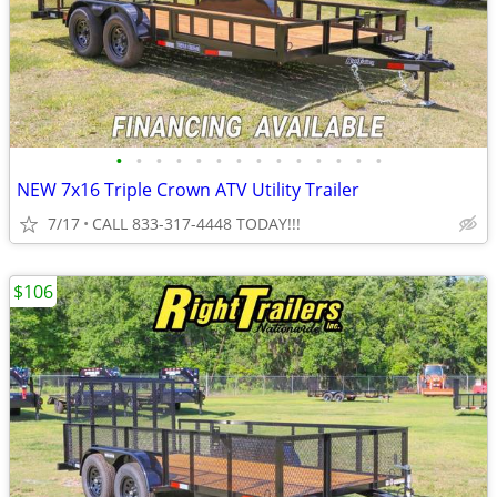
•
•
•
•
•
•
•
•
•
•
•
•
•
•
NEW 7x16 Triple Crown ATV Utility Trailer
7/17
CALL 833-317-4448 TODAY!!!
$106