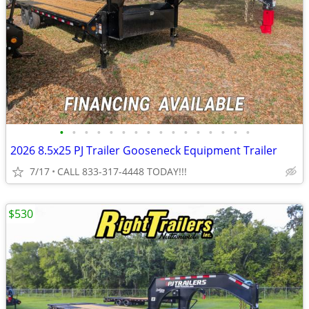
•
•
•
•
•
•
•
•
•
•
•
•
•
•
•
•
2026 8.5x25 PJ Trailer Gooseneck Equipment Trailer
7/17
CALL 833-317-4448 TODAY!!!
$530