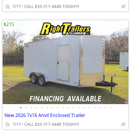
7/17
CALL 833-317-4448 TODAY!!!
$215
•
•
•
•
•
•
•
•
•
•
•
•
•
•
•
•
•
•
New 2026 7x16 Anvil Enclosed Trailer
7/17
CALL 833-317-4448 TODAY!!!