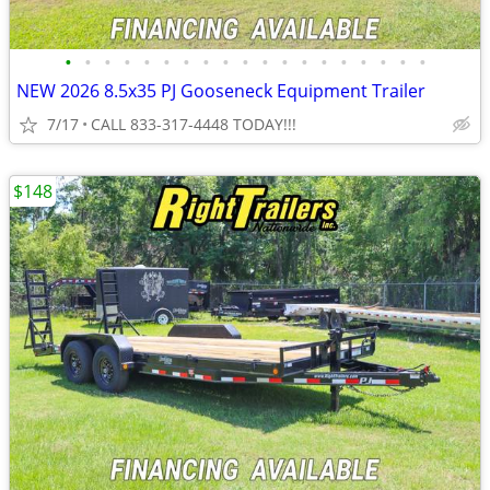
•
•
•
•
•
•
•
•
•
•
•
•
•
•
•
•
•
•
•
NEW 2026 8.5x35 PJ Gooseneck Equipment Trailer
7/17
CALL 833-317-4448 TODAY!!!
$148