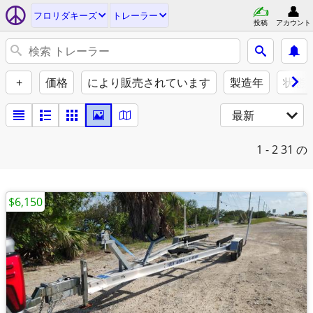
フロリダキーズ
トレーラー
投稿
アカウント
+
価格
により販売されています
製造年
状態
最新
1 - 2
31 の
$6,150