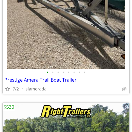
•
•
•
•
•
•
•
•
Prestige Amera Trail Boat Trailer
7/21
islamorada
$530