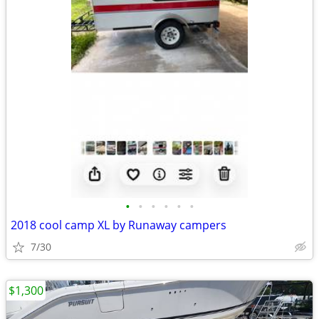
•
•
•
•
•
•
2018 cool camp XL by Runaway campers
7/30
$1,300