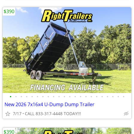
$390
•
•
•
•
•
•
•
•
•
•
•
•
•
•
•
•
•
•
•
•
•
•
New 2026 7x16x4 U-Dump Dump Trailer
7/17
CALL 833-317-4448 TODAY!!!
$390