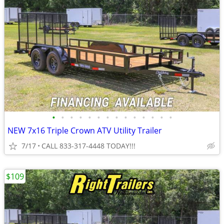
•
•
•
•
•
•
•
•
•
•
•
•
•
•
NEW 7x16 Triple Crown ATV Utility Trailer
7/17
CALL 833-317-4448 TODAY!!!
$109