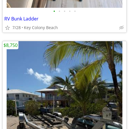
•
•
•
•
•
RV Bunk Ladder
7/28
Key Colony Beach
$8,750