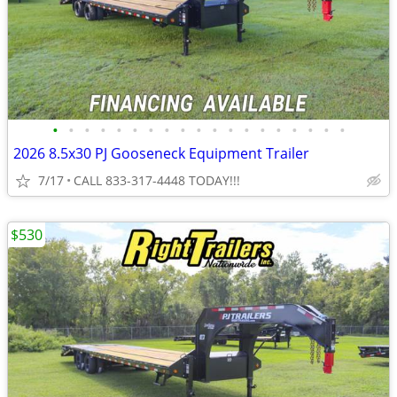
•
•
•
•
•
•
•
•
•
•
•
•
•
•
•
•
•
•
•
2026 8.5x30 PJ Gooseneck Equipment Trailer
7/17
CALL 833-317-4448 TODAY!!!
$530