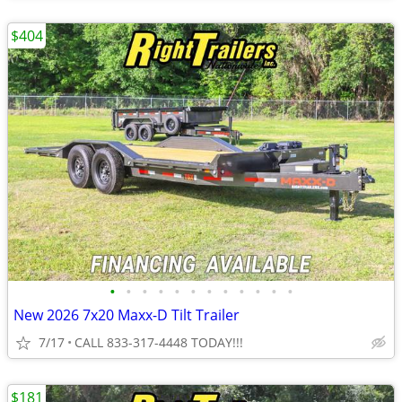
$404
•
•
•
•
•
•
•
•
•
•
•
•
New 2026 7x20 Maxx-D Tilt Trailer
7/17
CALL 833-317-4448 TODAY!!!
$181