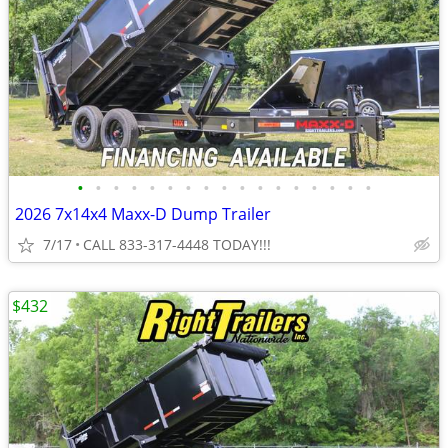
•
•
•
•
•
•
•
•
•
•
•
•
•
•
•
•
•
2026 7x14x4 Maxx-D Dump Trailer
7/17
CALL 833-317-4448 TODAY!!!
$432