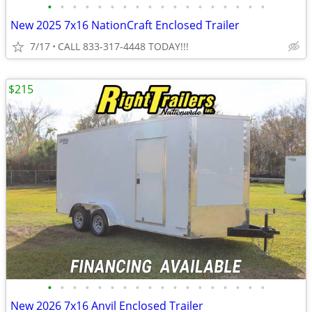
•
•
•
•
•
•
•
•
•
•
•
•
•
•
•
•
•
•
New 2025 7x16 NationCraft Enclosed Trailer
7/17
CALL 833-317-4448 TODAY!!!
$215
•
•
•
•
•
•
•
•
•
•
•
•
•
•
•
•
•
•
New 2026 7x16 Anvil Enclosed Trailer