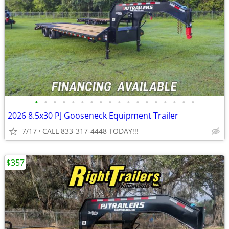
•
•
•
•
•
•
•
•
•
•
•
•
•
•
•
•
•
•
2026 8.5x30 PJ Gooseneck Equipment Trailer
7/17
CALL 833-317-4448 TODAY!!!
$357