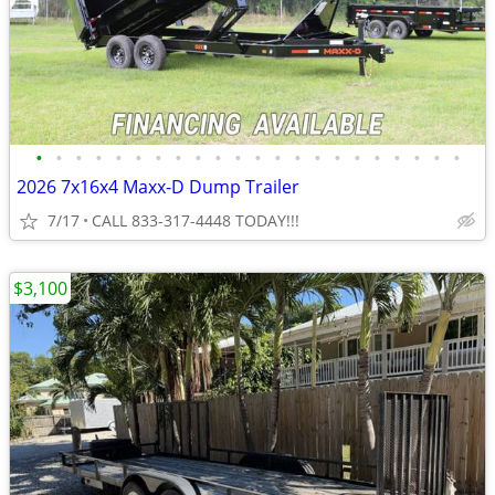
•
•
•
•
•
•
•
•
•
•
•
•
•
•
•
•
•
•
•
•
•
•
2026 7x16x4 Maxx-D Dump Trailer
7/17
CALL 833-317-4448 TODAY!!!
$3,100