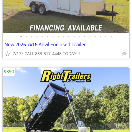
•
•
•
•
•
•
•
•
•
•
•
•
•
•
•
•
•
•
New 2026 7x16 Anvil Enclosed Trailer
7/17
CALL 833-317-4448 TODAY!!!
$390