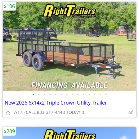
$106
•
•
•
•
•
•
•
•
•
•
•
•
•
•
New 2026 6x14x2 Triple Crown Utility Trailer
7/17
CALL 833-317-4448 TODAY!!!
$209