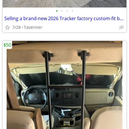
•
•
•
•
Selling a brand-new 2026 Tracker factory custom-fit boat trailer
7/28
Tavernier
$50