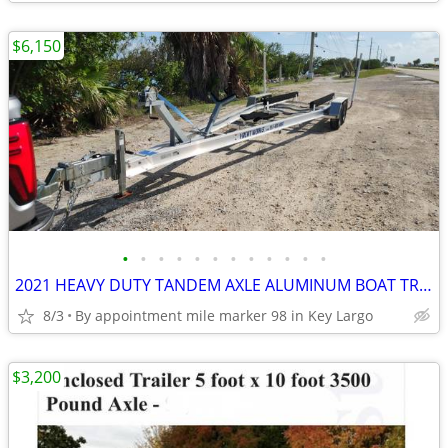
$6,150
•
•
•
•
•
•
•
•
•
•
•
•
2021 HEAVY DUTY TANDEM AXLE ALUMINUM BOAT TRAILER for 27-29' boat
8/3
By appointment mile marker 98 in Key Largo
$3,200