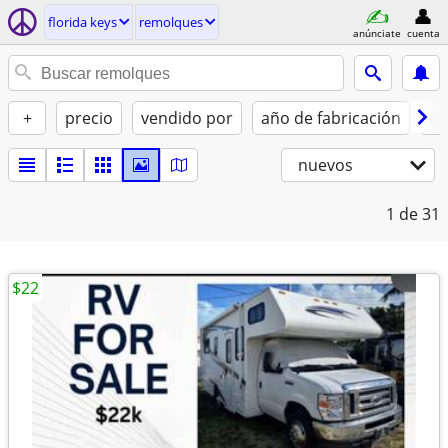
florida keys
remolques
anúnciate
cuenta
+
precio
vendido por
año de fabricación
co
nuevos
1
de 31
$22