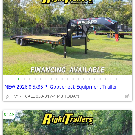
•
•
•
•
•
•
•
•
•
•
•
•
•
•
•
•
•
•
•
NEW 2026 8.5x35 PJ Gooseneck Equipment Trailer
7/17
CALL 833-317-4448 TODAY!!!
$148