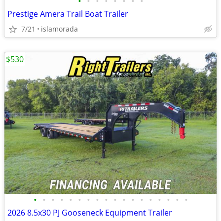
•
•
•
•
•
•
•
•
Prestige Amera Trail Boat Trailer
7/21
islamorada
$530
•
•
•
•
•
•
•
•
•
•
•
•
•
•
•
•
•
•
2026 8.5x30 PJ Gooseneck Equipment Trailer