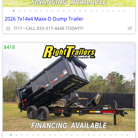
•
•
•
•
•
•
•
•
•
•
•
•
•
•
•
•
•
•
•
•
•
2026 7x14x4 Maxx-D Dump Trailer
7/17
CALL 833-317-4448 TODAY!!!
$418
•
•
•
•
•
•
•
•
•
•
•
•
•
•
•
•
•
•
•
•
•
•