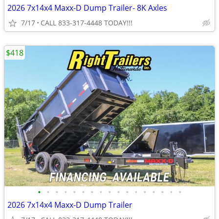
2026 7x14x4 Maxx-D Dump Trailer- 8K Axles
7/17
CALL 833-317-4448 TODAY!!!
$418
•
•
•
•
•
•
•
•
•
•
•
•
•
•
•
•
•
2026 7x14x4 Maxx-D Dump Trailer