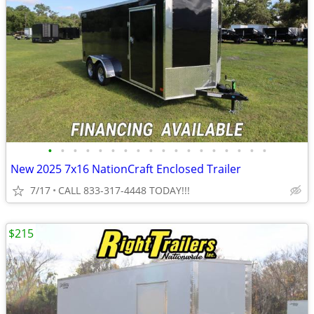
•
•
•
•
•
•
•
•
•
•
•
•
•
•
•
•
•
•
New 2025 7x16 NationCraft Enclosed Trailer
7/17
CALL 833-317-4448 TODAY!!!
$215