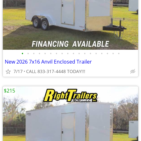
•
•
•
•
•
•
•
•
•
•
•
•
•
•
•
•
•
•
New 2026 7x16 Anvil Enclosed Trailer
7/17
CALL 833-317-4448 TODAY!!!
$215