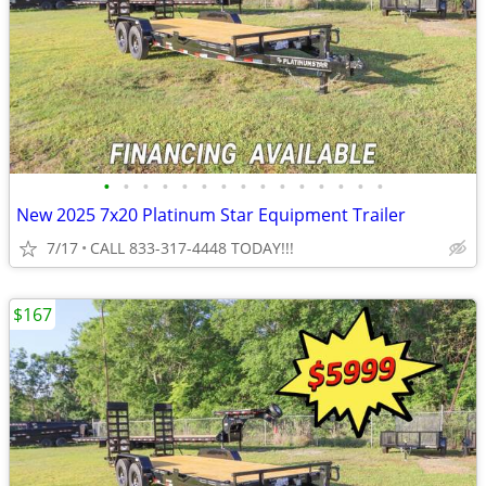
•
•
•
•
•
•
•
•
•
•
•
•
•
•
•
New 2025 7x20 Platinum Star Equipment Trailer
7/17
CALL 833-317-4448 TODAY!!!
$167