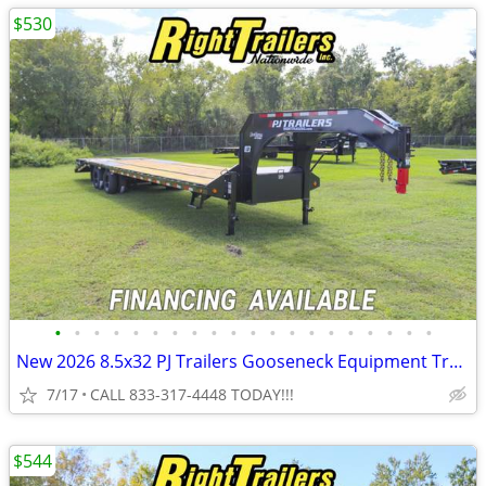
$530
•
•
•
•
•
•
•
•
•
•
•
•
•
•
•
•
•
•
•
•
New 2026 8.5x32 PJ Trailers Gooseneck Equipment Trailer
7/17
CALL 833-317-4448 TODAY!!!
$544