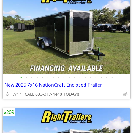
•
•
•
•
•
•
•
•
•
•
•
•
•
•
•
•
•
•
New 2025 7x16 NationCraft Enclosed Trailer
7/17
CALL 833-317-4448 TODAY!!!
$209