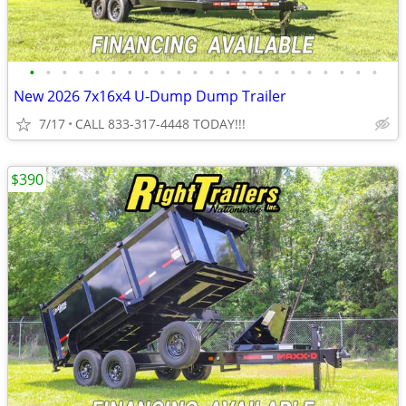
•
•
•
•
•
•
•
•
•
•
•
•
•
•
•
•
•
•
•
•
•
•
New 2026 7x16x4 U-Dump Dump Trailer
7/17
CALL 833-317-4448 TODAY!!!
$390