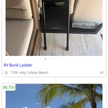
•
•
•
•
•
RV Bunk Ladder
7/28
Key Colony Beach
$8,750