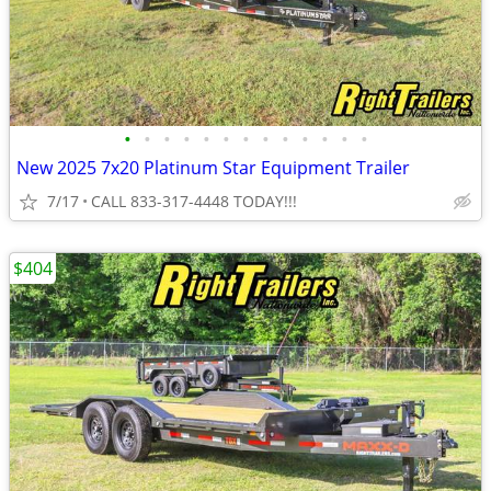
•
•
•
•
•
•
•
•
•
•
•
•
•
New 2025 7x20 Platinum Star Equipment Trailer
7/17
CALL 833-317-4448 TODAY!!!
$404