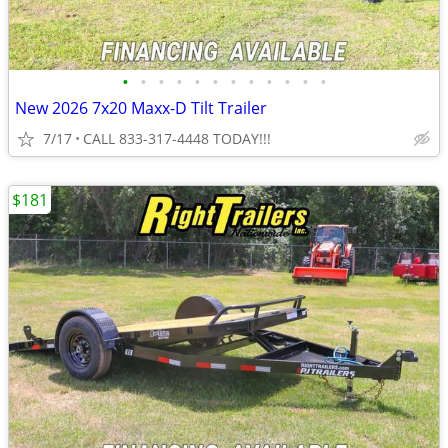
•
•
•
•
•
•
•
•
•
•
•
•
New 2026 7x20 Maxx-D Tilt Trailer
7/17
CALL 833-317-4448 TODAY!!!
$181