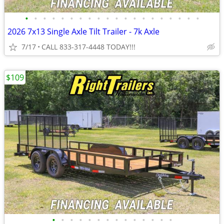
•
•
•
•
•
•
•
•
•
•
•
•
•
•
•
•
•
•
•
•
2026 7x13 Single Axle Tilt Trailer - 7k Axle
7/17
CALL 833-317-4448 TODAY!!!
$109
•
•
•
•
•
•
•
•
•
•
•
•
•
•