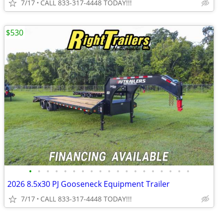
7/17
CALL 833-317-4448 TODAY!!!
$530
•
•
•
•
•
•
•
•
•
•
•
•
•
•
•
•
•
•
•
2026 8.5x30 PJ Gooseneck Equipment Trailer
7/17
CALL 833-317-4448 TODAY!!!