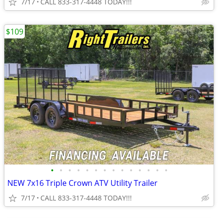
7/17
CALL 833-317-4448 TODAY!!!
$109
•
•
•
•
•
•
•
•
•
•
•
•
•
•
NEW 7x16 Triple Crown ATV Utility Trailer
7/17
CALL 833-317-4448 TODAY!!!