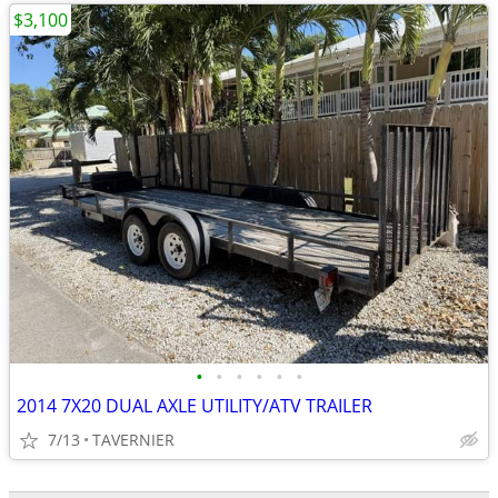
$3,100
•
•
•
•
•
•
2014 7X20 DUAL AXLE UTILITY/ATV TRAILER
7/13
TAVERNIER