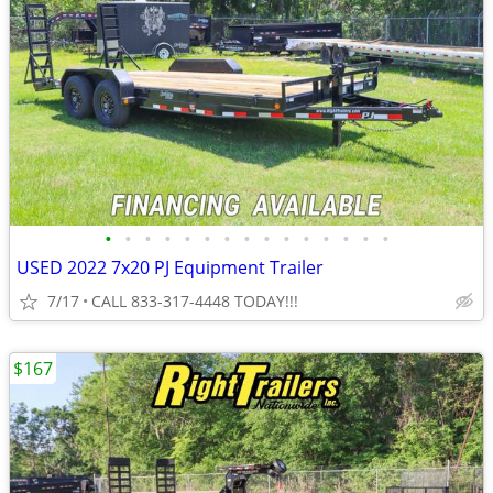
•
•
•
•
•
•
•
•
•
•
•
•
•
•
•
USED 2022 7x20 PJ Equipment Trailer
7/17
CALL 833-317-4448 TODAY!!!
$167