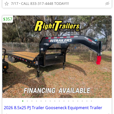
7/17
CALL 833-317-4448 TODAY!!!
$357
•
•
•
•
•
•
•
•
•
•
•
•
•
•
•
•
2026 8.5x25 PJ Trailer Gooseneck Equipment Trailer