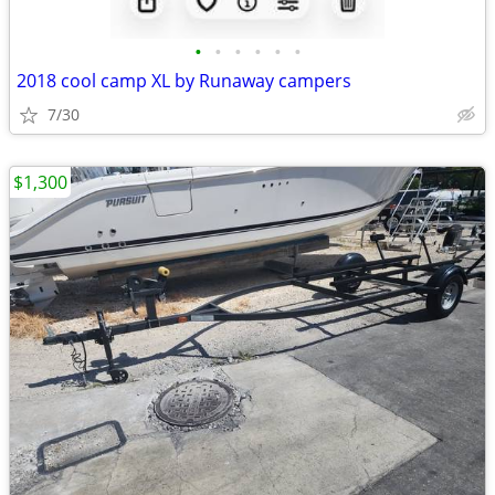
•
•
•
•
•
•
2018 cool camp XL by Runaway campers
7/30
$1,300