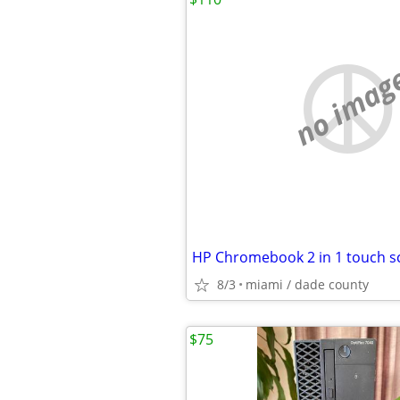
no imag
HP Chromebook 2 in 1 touch s
8/3
miami / dade county
$75