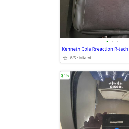
•
•
•
Kenneth Cole Rreaction R-tech
8/5
Miami
$15