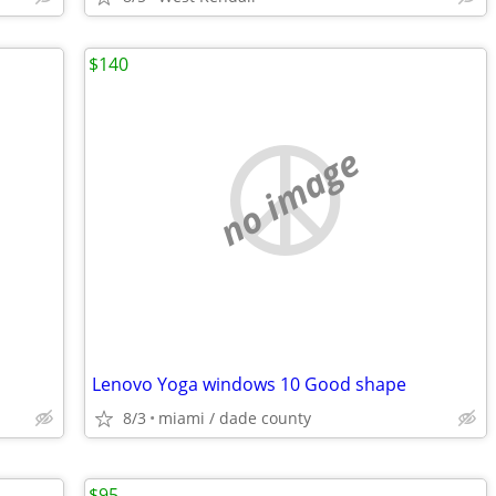
$140
no image
Lenovo Yoga windows 10 Good shape
8/3
miami / dade county
$95