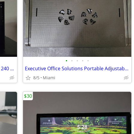
•
•
•
•
•
LENOVO THINKSTATION P320 XEON E3-1240 V5 16GB
Executive Office Solutions Portable Adjustable Aluminum Laptop Desk
8/5
Miami
$30