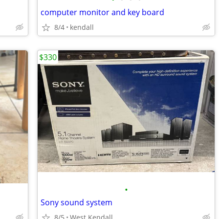
computer monitor and key board
8/4
kendall
$330
•
Sony sound system
8/5
West Kendall