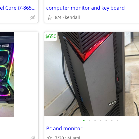
HP EliteBook 840 G5 Laptop Intel Core i7-8650U 16GB 512ssd 14'
computer monitor and key board
8/4
kendall
$650
•
•
•
•
•
•
•
Pc and monitor
7/20
Miami