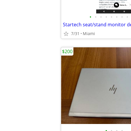
•
•
•
•
•
•
•
•
Startech seat/stand monitor 
7/31
Miami
$200
•
•
•
•