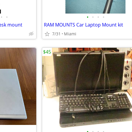
•
•
•
•
•
•
desk mount
RAM MOUNTS Car Laptop Mount kit
7/31
Miami
$45
•
•
•
•