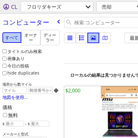
CL
フロリダキーズ
売却
コンピューター
オーナ
ディー
すべて
最
ー
ラー
タイトルのみ検索
画像あり
今日の投稿
hide duplicates
ローカルの結果は見つかりません
場所から数マイル
$2,000

地図を使用...
価格
無料
$
– $
メーカーと型式