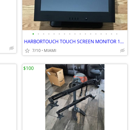
•
•
•
•
•
•
•
•
•
•
•
•
•
•
•
•
•
HARBORTOUCH TOUCH SCREEN MONITOR 15" KIOSK RETAIL BAR RESTAURANT
7/10
MIAMI
$100