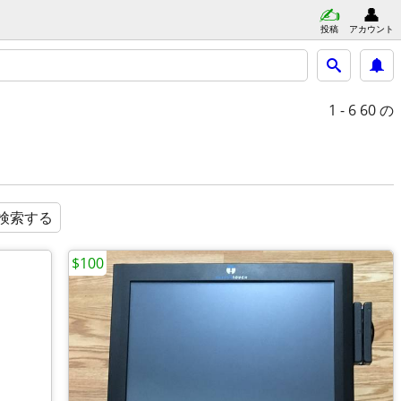
投稿
アカウント
1 - 6
60 の
検索する
$100