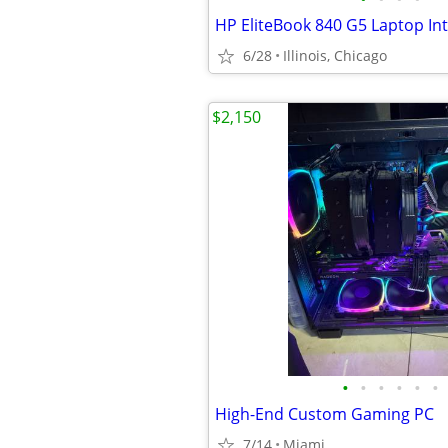
6/28
Illinois, Chicago
$2,150
•
•
•
•
•
•
High-End Custom Gaming PC
7/14
Miami