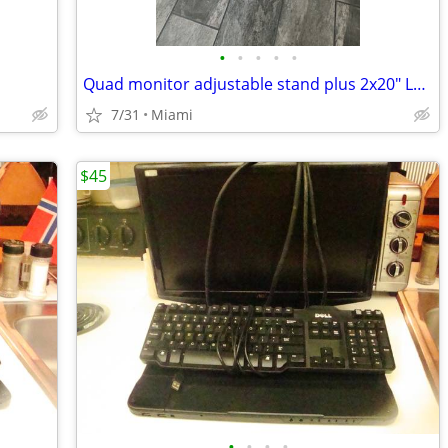
•
•
•
•
•
Quad monitor adjustable stand plus 2x20" LCD monitors
7/31
Miami
$45
•
•
•
•