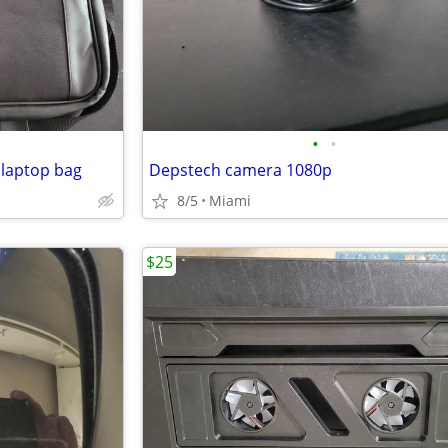
•
•
 laptop bag
Depstech camera 1080p
8/5
Miami
$25