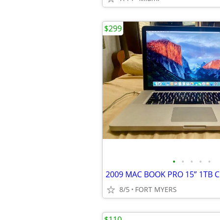
$299
•
•
•
•
•
2009 MAC BOOK PRO 15” 1TB 
8/5
FORT MYERS
$110