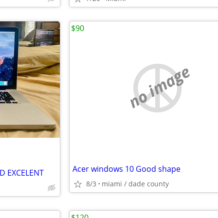
$90
no image
Acer windows 10 Good shape
CD EXCELENT
8/3
miami / dade county
$120