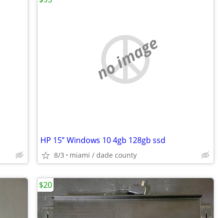
no image
HP 15” Windows 10 4gb 128gb ssd
8/3
miami / dade county
$20