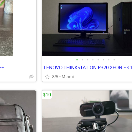
•
•
•
•
•
•
•
•
FF
8/5
Miami
$10