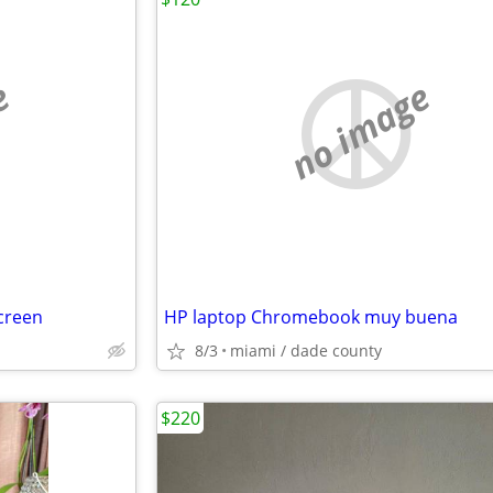
e
no image
creen
HP laptop Chromebook muy buena
8/3
miami / dade county
$220