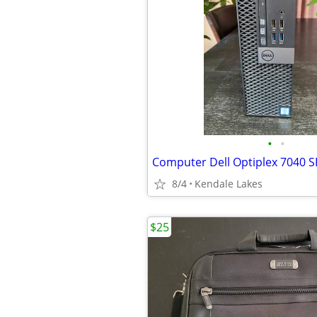
•
•
Computer Dell Optiplex 7040 S
8/4
Kendale Lakes
$25