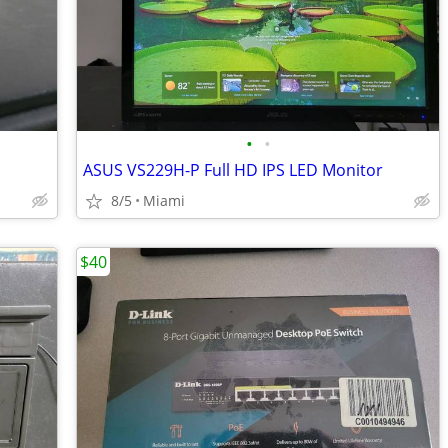
•
•
ASUS VS229H-P Full HD IPS LED Monitor
8/5
Miami
$40