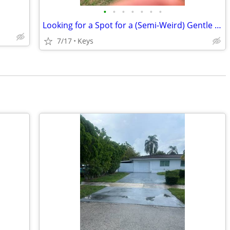
•
•
•
•
•
•
•
Looking for a Spot for a (Semi-Weird) Gentle Man & an Airstream
7/17
Keys