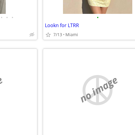
•
•
•
•
Lookn for LTRR
7/13
Miami
e
no image