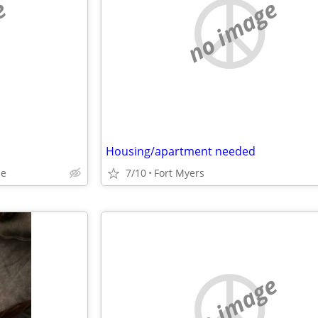
e
no image
Housing/apartment needed
le
7/10
Fort Myers
no image