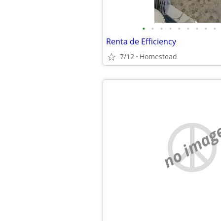
•
•
•
•
•
•
•
•
•
Renta de Efficiency
7/12
Homestead
no imag