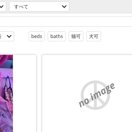
すべて
新
beds
baths
猫可
犬可
no image