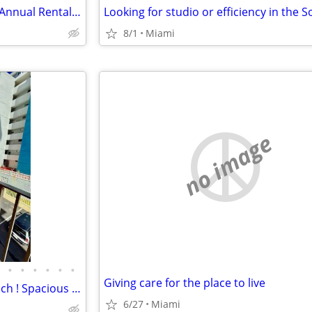
ISO Golden Gate Estates Rural Annual Rental Newer Construction
8/1
Miami
no image
•
•
•
•
•
•
Giving care for the place to live
New in The Market! On The Beach ! Spacious furnished apartment with ocean side v
6/27
Miami