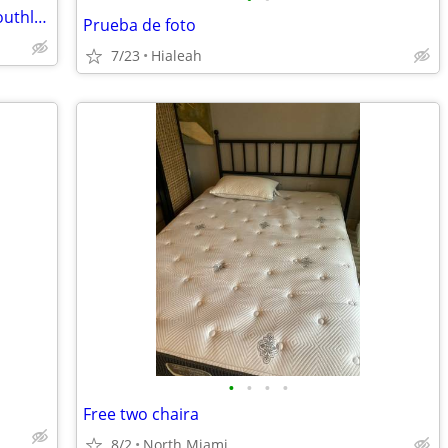
Looking for studio or efficiency in the Southland Mall area.
Prueba de foto
7/23
Hialeah
•
•
•
•
Free two chaira
8/2
North Miami