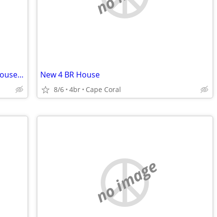
New 4 BR House in Florida - Seek New House in Shenandoah Valley
New 4 BR House
8/6
4br
Cape Coral
no image