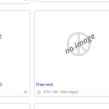
e
no image
D
Free rent
7/13
1br
Fort myers