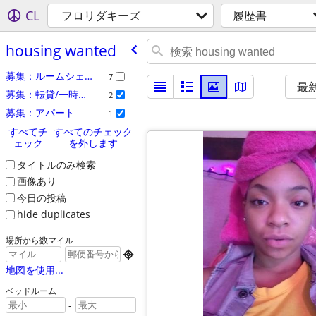
CL
フロリダキーズ
履歴書
housing wanted
募集：ルームシェア
7
最
募集：転貸/一時貸し
2
募集：アパート
1
すべてチ
すべてのチェック
ェック
を外します
タイトルのみ検索
画像あり
今日の投稿
hide duplicates
場所から数マイル

地図を使用...
ベッドルーム
-