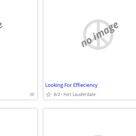
e
no image
Looking For Effieciency
8/2
Fort Lauderdale