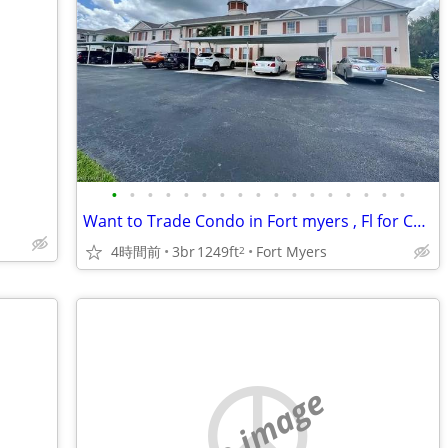
•
•
•
•
•
•
•
•
•
•
•
•
•
•
•
•
•
Want to Trade Condo in Fort myers , Fl for Condo at the Jersey Shore
4時間前
3br
1249ft
Fort Myers
2
no image