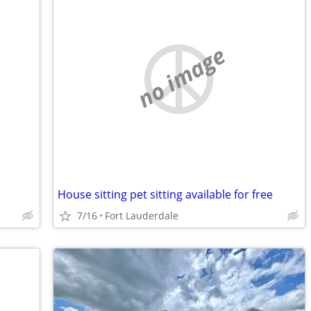
no image
House sitting pet sitting available for free
7/16
Fort Lauderdale