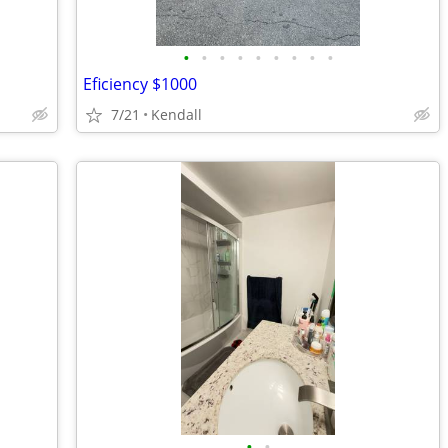
•
•
•
•
•
•
•
•
•
Eficiency $1000
7/21
Kendall
•
•