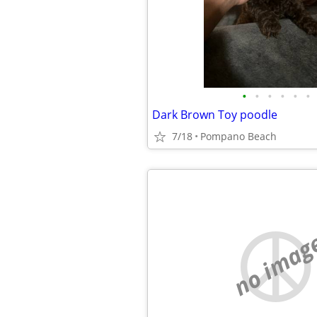
•
•
•
•
•
•
Dark Brown Toy poodle
7/18
Pompano Beach
no imag