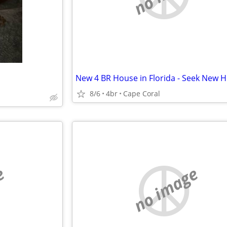
8/6
4br
Cape Coral
e
no image