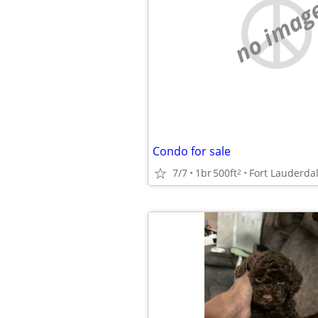
no imag
Condo for sale
7/7
1br
500ft
Fort Lauderda
2