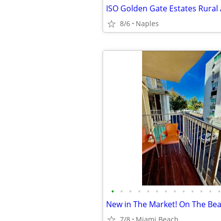
8/6
Naples
•
•
•
•
•
•
•
•
•
•
•
•
•
7/8
Miami Beach