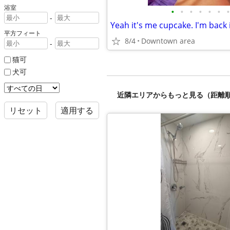
浴室
•
•
•
•
•
•
•
-
Yeah it's me cupcake. I'm back 
平方フィート
8/4
Downtown area
-
猫可
犬可
近隣エリアからもっと見る（距離
リセット
適用する