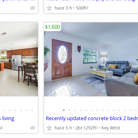
hace 3 h
500ft
2
$1,600
•
•
•
•
•
•
•
•
•
•
•
•
•
•
•
•
•
•
•
•
 living
st
hace 5 h
2br
1292ft
Key West
2