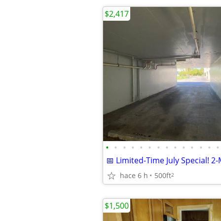
$2,417
•
•
•
•
•
•
•
•
•
•
•
•
•
•
hace 6 h
500ft
2
$1,500