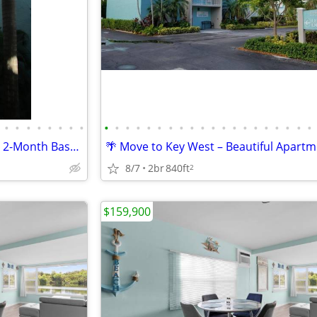
•
•
•
•
•
•
•
•
•
•
•
•
•
•
•
•
•
•
•
•
•
•
•
•
•
•
•
•
July Move-In Special – Receive a 2-Month Base Rent Credit!
8/7
2br
840ft
2
$159,900