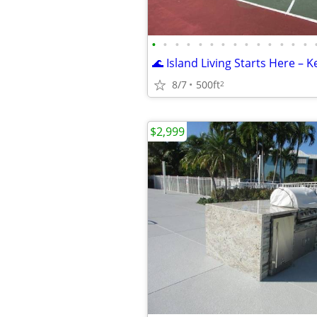
•
•
•
•
•
•
•
•
•
•
•
•
•
•
8/7
500ft
2
$2,999