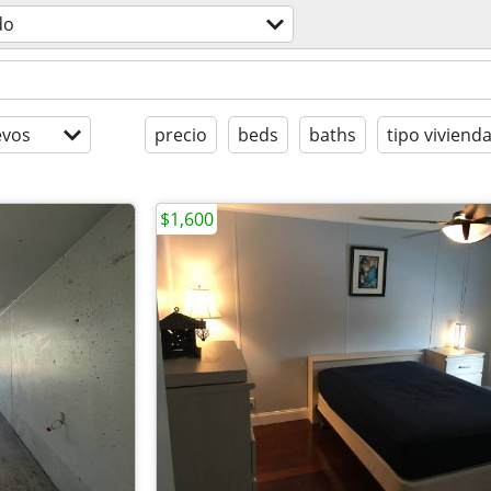
do
evos
precio
beds
baths
tipo viviend
$1,600