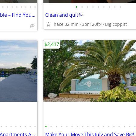
•
•
•
•
•
•
•
•
•
•
•
•
•
•
•
•
•
🏝️ Key West Apartments Available – Find Your New Home Today!
Clean and quit🌞
hace 32 min
3br
120ft
Big coppitt
2
$2,417
•
•
•
•
•
•
•
•
•
•
•
•
•
•
•
•
•
•
•
•
•
•
•
•
•
🌴 Live the Key West Lifestyle – Apartments Available Now!
Make Your Move This July and Save Big!