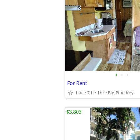
•
•
•
For Rent
hace 7 h
1br
Big Pine Key
$3,803