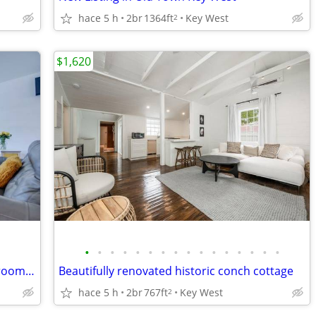
hace 5 h
2br
1364ft
Key West
2
$1,620
•
•
•
•
•
•
•
•
•
•
•
•
•
•
•
•
Recently updated concrete block 2 bedroom 1 bath home
Beautifully renovated historic conch cottage
hace 5 h
2br
767ft
Key West
2