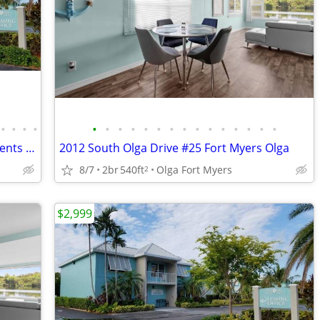
•
•
•
•
•
•
•
•
•
•
•
•
•
•
•
•
•
•
•
🌴 Move to Key West – Beautiful Apartments Available Now!
2012 South Olga Drive #25 Fort Myers Olga
8/7
2br
540ft
Olga Fort Myers
2
$2,999