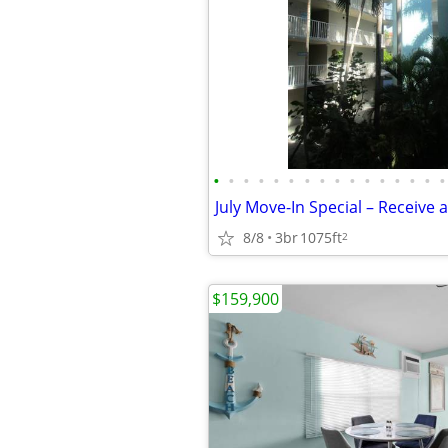
•
•
•
•
•
•
•
•
•
•
•
•
•
•
•
•
8/8
3br
1075ft
2
$159,900