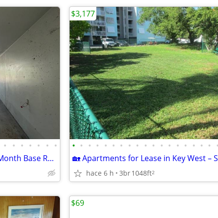
$3,177
•
•
•
•
•
•
•
•
•
•
•
•
•
•
•
•
•
•
•
•
•
•
•
•
•
📅 Limited-Time July Special! 2-Month Base Rent Credit
hace 6 h
3br
1048ft
2
$69