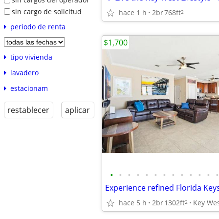
sin cargo de solicitud
hace 1 h
2br
768ft
2
periodo de renta
$1,700
tipo vivienda
lavadero
estacionam
restablecer
aplicar
•
•
•
•
•
•
•
•
•
•
•
•
•
Experience refined Florida Keys
hace 5 h
2br
1302ft
Key We
2