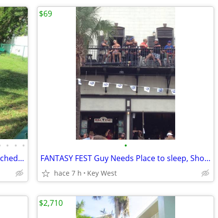
$69
•
•
•
•
•
🏡 Apartments for Lease in Key West – Schedule a Tour Today!
FANTASY FEST Guy Needs Place to sleep, Shower, park
hace 7 h
Key West
$2,710