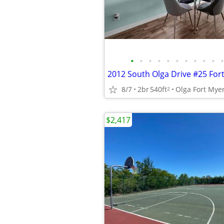
•
•
•
•
•
•
•
•
•
•
•
2012 South Olga Drive #25 For
8/7
2br
540ft
Olga Fort Mye
2
$2,417