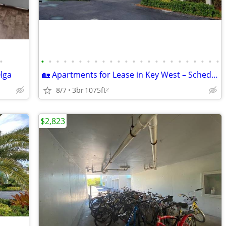
•
•
•
•
•
•
•
•
•
•
•
•
•
•
•
•
•
•
•
•
•
•
•
•
•
lga
🏡 Apartments for Lease in Key West – Schedule a Tour Today!
8/7
3br
1075ft
2
$2,823