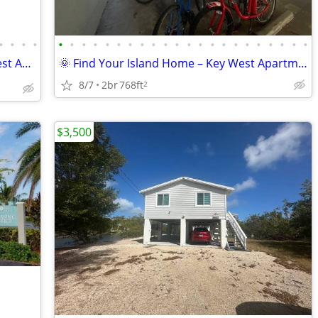
•
•
•
•
•
•
•
•
•
•
•
•
•
•
•
•
•
•
•
•
•
•
•
•
•
•
🏝️ Live Where Others Vacation – Key West Apartments Available!
🌞 Find Your Island Home – Key West Apartments Leasing Now!
8/7
2br
768ft
2
$3,500