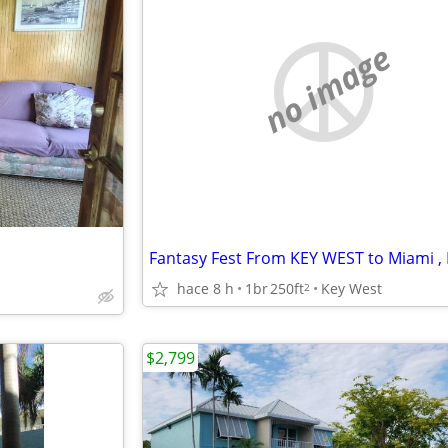
no image
hace 8 h
1br
250ft
Key West
2
$2,799