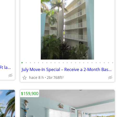
•
•
•
•
•
•
•
•
•
•
•
•
•
•
•
•
•
•
•
•
•
•
•
Fantasy Fest From KEY WEST to Miami , Ft laud, Orlando
July Move-In Special – Receive a 2-Month Base Rent Credit!
hace 8 h
2br
768ft
2
$159,900