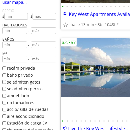
usar mapa...
•
•
•
•
•
•
•
•
•
•
•
•
•
•
•
•
PRECIO
-
$
$
hace 13 min
3br
1048ft
2
HABITACIONES
-
BAÑOS
$2,767
-
M²
-
recám privada
baño privado
se admiten gatos
se admiten perros
amueblado
no fumadores
acc p/ silla de ruedas
aire acondicionado
•
•
•
•
•
•
•
•
•
•
•
•
•
•
•
Estación de carga EV
sin cargos del operador