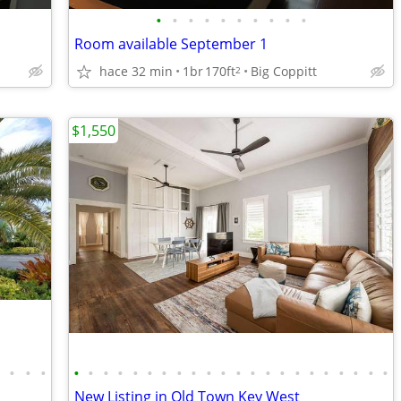
•
•
•
•
•
•
•
•
•
•
Room available September 1
hace 32 min
1br
170ft
Big Coppitt
2
$1,550
•
•
•
•
•
•
•
•
•
•
•
•
•
•
•
•
•
•
•
•
•
•
•
•
•
•
New Listing in Old Town Key West