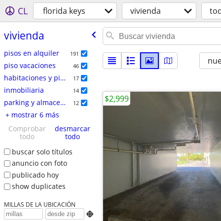
CL
florida keys
vivienda
to
vivienda
pisos en alquiler
191
nu
piso vacaciones
46
habitaciones y pisos compartidos
17
inmobiliaria
14
$2,999
parking y almacenamiento
12
+ mostrar 6 más
Comprobar
desmarcar
todo
todo
buscar solo títulos
anuncio con foto
publicado hoy
show duplicates
MILLAS DE LA UBICACIÓN
