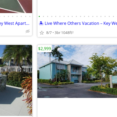
•
•
•
•
•
•
•
•
•
•
•
•
•
•
•
•
•
•
•
•
•
•
•
•
•
•
•
🌊 Island Living Starts Here – Key West Apartments Available!
8/7
3br
1048ft
2
$2,999