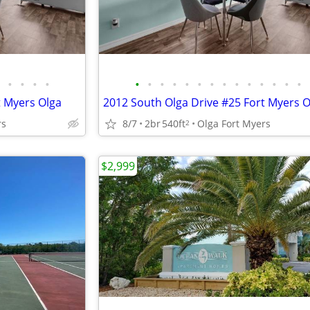
•
•
•
•
•
•
•
•
•
•
•
•
•
•
•
•
•
•
t Myers Olga
2012 South Olga Drive #25 Fort Myers O
rs
8/7
2br
540ft
Olga Fort Myers
2
$2,999