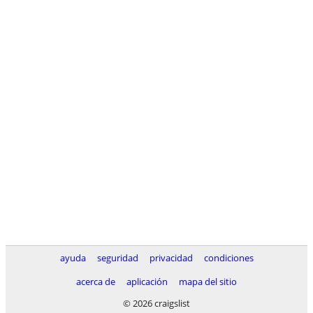
ayuda
seguridad
privacidad
condiciones
acerca de
aplicación
mapa del sitio
© 2026 craigslist