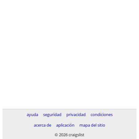
ayuda
seguridad
privacidad
condiciones
acerca de
aplicación
mapa del sitio
© 2026 craigslist