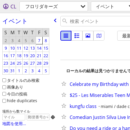
CL
フロリダキーズ
イベント
イベント
S
M
T
W
T
F
S
最
2
3
4
5
6
7
8
9
10
11
12
13
14
15
16
17
18
19
20
21
22
23
24
25
26
27
28
29
30
31
1
2
3
4
5
ローカルの結果は見つかりません
タイトルのみ検索
Celebrate my Birthday with
画像あり
今日の投稿
$25 - Les Miserables Teen M
hide duplicates
kungfu class
miami / dade 
場所から数マイル
Comedian Justin Silva Live I

地図を使用...
Do you need a ride or a han