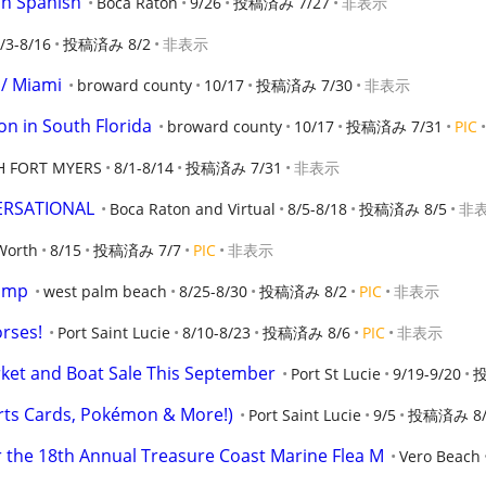
 in Spanish
Boca Raton
9/26
投稿済み 7/27
非表示
/3-8/16
投稿済み 8/2
非表示
 / Miami
broward county
10/17
投稿済み 7/30
非表示
ion in South Florida
broward county
10/17
投稿済み 7/31
PIC
 FORT MYERS
8/1-8/14
投稿済み 7/31
非表示
ERSATIONAL
Boca Raton and Virtual
8/5-8/18
投稿済み 8/5
非
Worth
8/15
投稿済み 7/7
PIC
非表示
camp
west palm beach
8/25-8/30
投稿済み 8/2
PIC
非表示
orses!
Port Saint Lucie
8/10-8/23
投稿済み 8/6
PIC
非表示
rket and Boat Sale This September
Port St Lucie
9/19-9/20
投
s Cards, Pokémon & More!)
Port Saint Lucie
9/5
投稿済み 8/
 the 18th Annual Treasure Coast Marine Flea M
Vero Beach