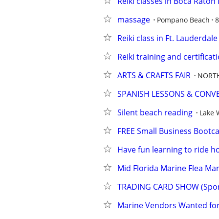
Reiki classes in Boca Raton
massage
Pompano Beach
8
Reiki class in Ft. Lauderdale
Reiki training and certificat
ARTS & CRAFTS FAIR
NORTH
SPANISH LESSONS & CONV
Silent beach reading
Lake 
FREE Small Business Boot
Have fun learning to ride h
Mid Florida Marine Flea Ma
TRADING CARD SHOW (Sport
Marine Vendors Wanted for