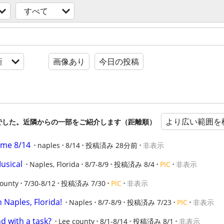
すべて
新
画像あり
今日の投稿
より広い範囲を
でした。近隣からの一部をご紹介します（距離順）
 me 8/14
naples
8/14
投稿済み 28分前
非表示
usical
Naples, Florida
8/7-8/9
投稿済み 8/4
PIC
非表示
county
7/30-8/12
投稿済み 7/30
PIC
非表示
n Naples, Florida!
Naples
8/7-8/9
投稿済み 7/23
PIC
非表示
d with a task?
Lee county
8/1-8/14
投稿済み 8/1
非表示