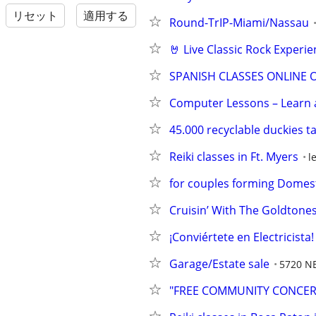
リセット
適用する
Round-TrIP-Miami/Nassau
🤘 Live Classic Rock Experi
SPANISH CLASSES ONLINE 
Computer Lessons – Learn 
45.000 recyclable duckies ta
Reiki classes in Ft. Myers
l
for couples forming Domesti
Cruisin’ With The Goldtones
¡Conviértete en Electricist
Garage/Estate sale
5720 NE
"FREE COMMUNITY CONCER