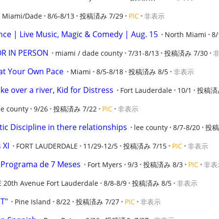
Miami/Dade
8/6-8/13
投稿済み 7/29
PIC
非表示
ence | Live Music, Magic & Comedy | Aug. 15
North Miami
8/
OR IN PERSON
miami / dade county
7/31-8/13
投稿済み 7/30
at Your Own Pace
Miami
8/5-8/18
投稿済み 8/5
非表示
ke over a river, Kid for Distress
Fort Lauderdale
10/1
投稿済み
ee county
9/26
投稿済み 7/22
PIC
非表示
c Discipline in there relationships
lee county
8/7-8/20
投稿
 XI
FORT LAUDERDALE
11/29-12/5
投稿済み 7/15
PIC
非表示
a! Programa de 7 Meses
Fort Myers
9/3
投稿済み 8/3
PIC
非表
 20th Avenue Fort Lauderdale
8/8-8/9
投稿済み 8/5
非表示
T"
Pine Island
8/22
投稿済み 7/27
PIC
非表示