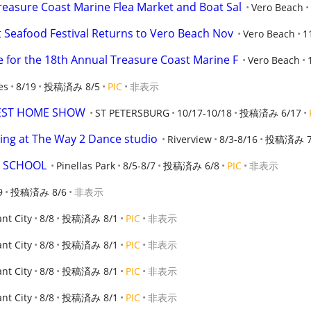
easure Coast Marine Flea Market and Boat Sal
Vero Beach
 Seafood Festival Returns to Vero Beach Nov
Vero Beach
1
 for the 18th Annual Treasure Coast Marine F
Vero Beach
es
8/19
投稿済み 8/5
PIC
非表示
GEST HOME SHOW
ST PETERSBURG
10/17-10/18
投稿済み 6/17
ing at The Way 2 Dance studio
Riverview
8/3-8/16
投稿済み 7
E SCHOOL
Pinellas Park
8/5-8/7
投稿済み 6/8
PIC
非表示
9
投稿済み 8/6
非表示
ant City
8/8
投稿済み 8/1
PIC
非表示
ant City
8/8
投稿済み 8/1
PIC
非表示
ant City
8/8
投稿済み 8/1
PIC
非表示
ant City
8/8
投稿済み 8/1
PIC
非表示