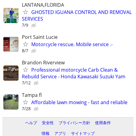
LANTANA,FLORIDA
GHOSTED IGUANA CONTROL AND REMOVAL
SERVICES
7/9
Port Saint Lucie
Motorcycle rescue. Mobile service .-
8/7
Brandon Riverview
Professional motorcycle Carb Clean &
Rebuild Service - Honda Kawasaki Suzuki Yam
7/12
Tampa fl
Affordable lawn mowing - fast and reliable
7/28
ヘルプ
安全性
プライバシー方針
使用条件
情報
アプリ
サイトマップ