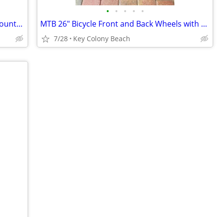
•
•
•
•
•
Stromberg Carlson LA-102 RV Ladder Mounted Bike Rack Used
MTB 26" Bicycle Front and Back Wheels with Bontrager Tires
7/28
Key Colony Beach