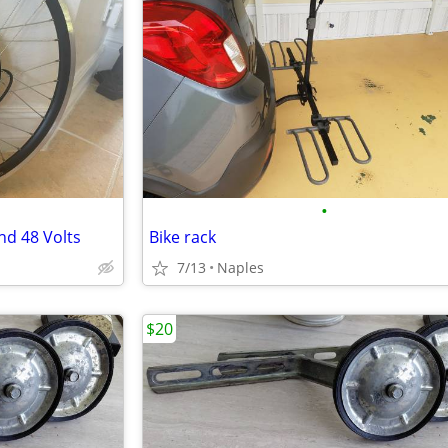
•
nd 48 Volts
Bike rack
7/13
Naples
$20