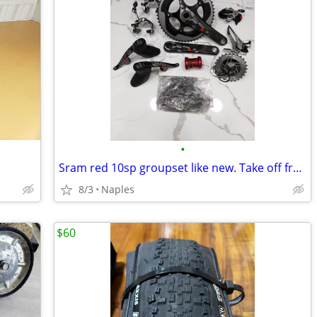
•
Sram red 10sp groupset like new. Take off from a demo bike.
8/3
Naples
$60