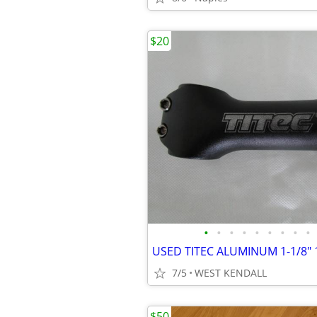
$20
•
•
•
•
•
•
•
•
•
7/5
WEST KENDALL
$50