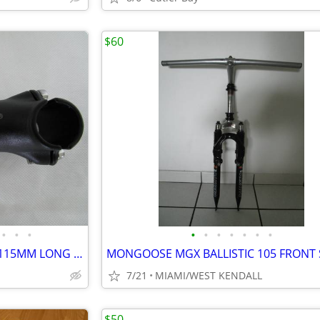
$60
•
•
•
•
•
•
•
•
•
•
USED TITEC ALUMINUM 1-1/8" 115MM LONG 5 DEGREES & 25.4MM CLAMP MATTE B
7/21
MIAMI/WEST KENDALL
$50