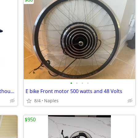
•
•
•
•
Bell Sixer MIPS Bike Helmet w/ Visor Fasthouse - Medium MTB
E bike Front motor 500 watts and 48 Volts
8/4
Naples
$950