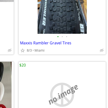
•
•
•
Maxxis Rambler Gravel Tires
8/3
Miami
$20
no image