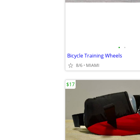
•
•
Bicycle Training Wheels
8/6
MIAMI
$17