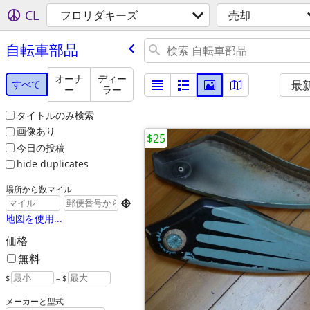
CL
フロリダキーズ
売却
自転車部品
オーナ
ディー
すべて
最
ー
ラー
タイトルのみ検索
画像あり
$25
今日の投稿
hide duplicates
場所から数マイル

地図を使用...
価格
無料
$
– $
メーカーと型式