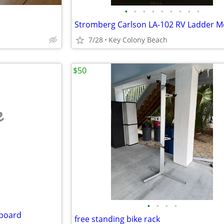
•
•
•
•
•
•
•
•
•
7/28
Key Colony Beach
$50
e
•
•
•
•
gboard
free standing bike rack