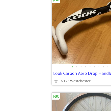
•
•
•
•
•
•
•
•
•
7/17
Westchester
$80