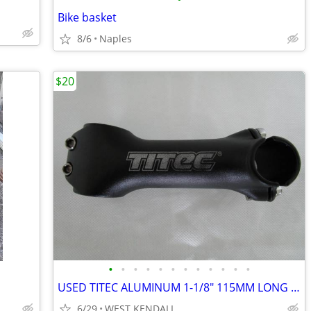
Bike basket
8/6
Naples
$20
•
•
•
•
•
•
•
•
•
•
•
•
USED TITEC ALUMINUM 1-1/8" 115MM LONG 5 DEGREES & 25.4MM CLAMP MATTE B
6/29
WEST KENDALL