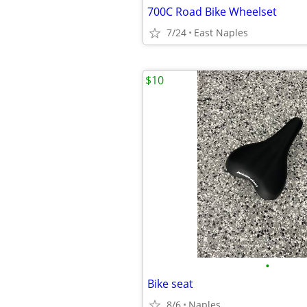
700C Road Bike Wheelset
7/24
East Naples
$10
•
Bike seat
8/6
Naples