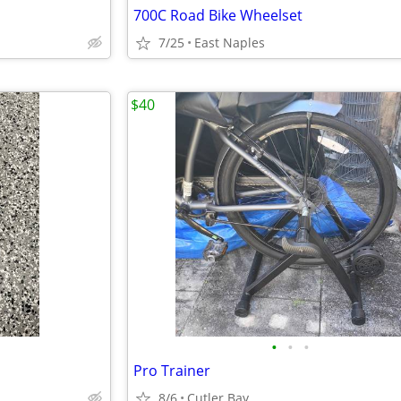
700C Road Bike Wheelset
7/25
East Naples
$40
•
•
•
Pro Trainer
8/6
Cutler Bay