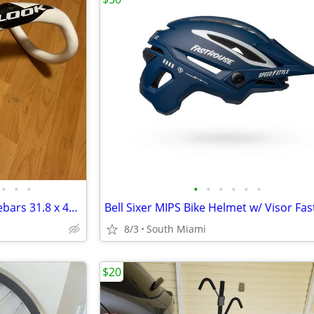
•
•
•
•
•
•
•
•
•
Look Carbon Aero Drop Handlebars 31.8 x 440 mm
8/3
South Miami
$20