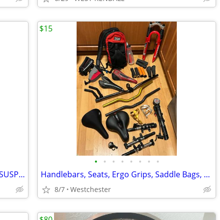
$15
•
•
•
•
•
•
•
•
MONGOOSE MGX BALLISTIC 105 FRONT SUSPENSION FORK, HEADSET, STEM, & HAN
Handlebars, Seats, Ergo Grips, Saddle Bags, 26" Wheelsets and more LOT
8/7
Westchester
$80