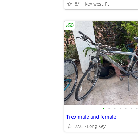
8/1
Key west, FL
$50
•
•
•
•
•
•
•
Trex male and female
7/25
Long Key