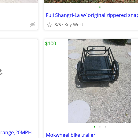
•
8/5
Key West
$100
e
•
•
•
Electric Bike- Foldable-45 miles range,20MPH, BRAND NEW,
Mokwheel bike trailer