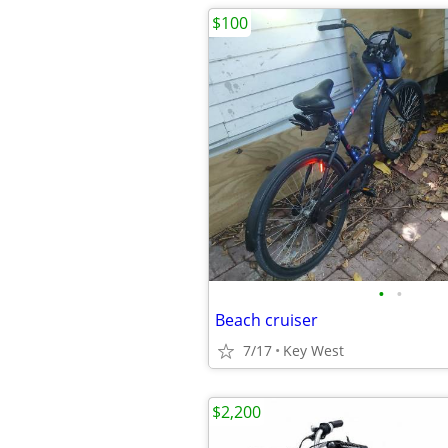
$100
•
•
Beach cruiser
7/17
Key West
$2,200