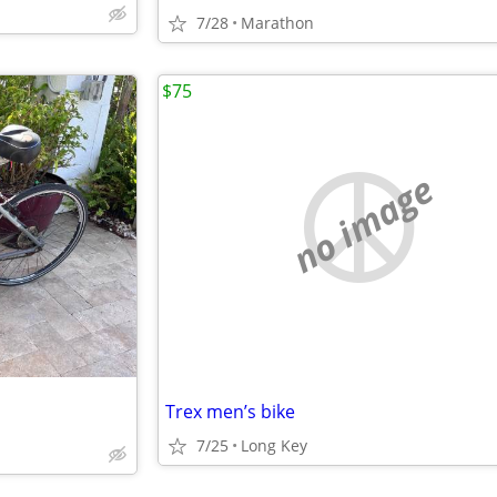
7/28
Marathon
$75
no image
Trex men’s bike
7/25
Long Key