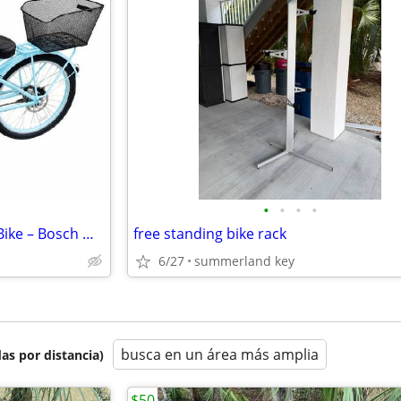
•
•
•
•
Electra Townie Go! 7D Electric Bike – Bosch Mid-Drive – Excellent Cond
free standing bike rack
6/27
summerland key
busca en un área más amplia
as por distancia)
$50