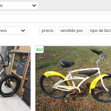
is
evos
precio
vendido por
tipo de bici
$60