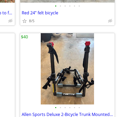
•
•
•
•
•
•
Fuji Shangri-La w/ original zippered snap to frame bag
Red 24” felt bicycle
8/5
$40
•
•
•
•
•
•
Allen Sports Deluxe 2-Bicycle Trunk Mounted Bike Rack Carrier, Model 1