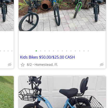
•
•
•
•
•
•
•
•
•
•
•
•
•
•
•
•
•
Kids Bikes $50.00/$25.00 CASH
8/2
Homestead, Fl.