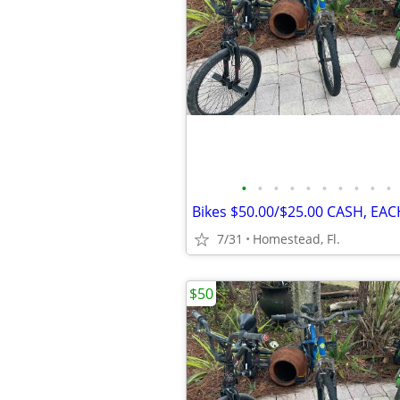
•
•
•
•
•
•
•
•
•
•
Bikes $50.00/$25.00 CASH, EAC
7/31
Homestead, Fl.
$50