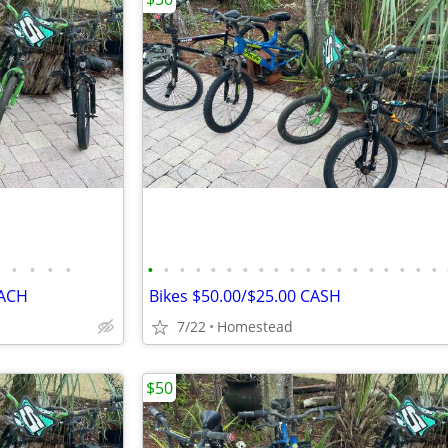
•
•
•
•
•
•
•
•
•
•
•
•
•
•
•
•
•
•
•
•
•
•
•
EACH
Bikes $50.00/$25.00 CASH
7/22
Homestead
$50