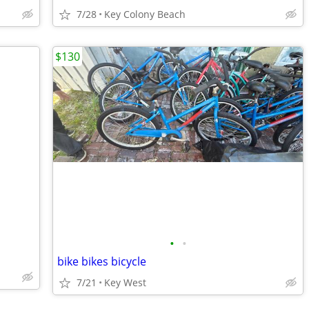
7/28
Key Colony Beach
$130
•
•
bike bikes bicycle
7/21
Key West