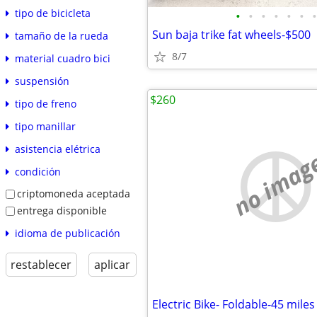
tipo de bicicleta
•
•
•
•
•
•
•
Sun baja trike fat wheels-$500
tamaño de la rueda
8/7
material cuadro bici
suspensión
$260
tipo de freno
tipo manillar
asistencia elétrica
no imag
condición
criptomoneda aceptada
entrega disponible
idioma de publicación
restablecer
aplicar