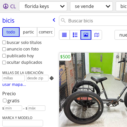
CL
florida keys
se vende
bic
bicis
todo
partic
comerc
nu
buscar solo títulos
anuncio con foto
publicado hoy
$500
ocultar duplicados
MILLAS DE LA UBICACIÓN

usar mapa...
Precio
gratis
$
– $
MARCA Y MODELO