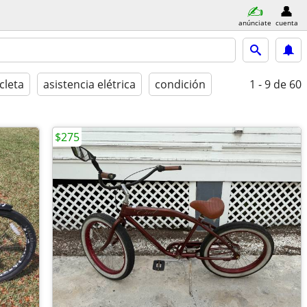
anúnciate
cuenta
cleta
asistencia elétrica
condición
1 - 9
de 60
$275