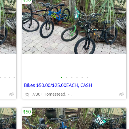
•
•
•
•
•
•
•
•
•
•
Bikes $50.00/$25.00EACH, CASH
7/30
Homestead, Fl.
$50