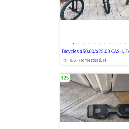
•
•
•
•
•
•
•
•
•
•
•
Bicycles $50.00/$25.00 CASH, 
8/5
Homestead, Fl.
$25