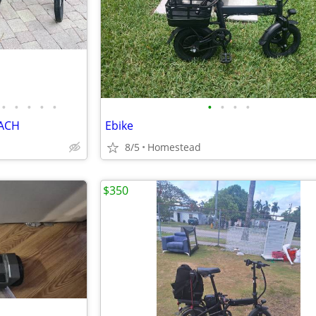
•
•
•
•
•
•
•
•
•
EACH
Ebike
8/5
Homestead
$350