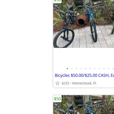
•
•
•
•
•
•
•
•
•
•
•
Bicycles $50.00/$25.00 CASH, 
6/25
Homestead, Fl.
$50