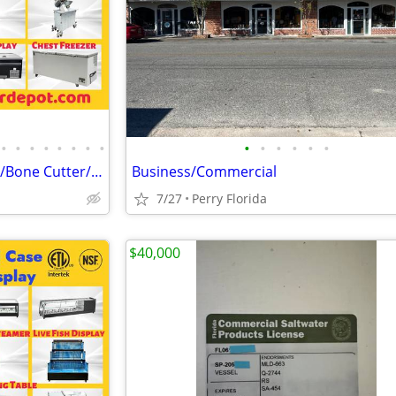
•
•
•
•
•
•
•
•
•
•
•
•
•
•
` Deli Case/Freezer/Meat Slicer/Bone Cutter/ Grinder/ Saw
Business/Commercial
7/27
Perry Florida
$40,000