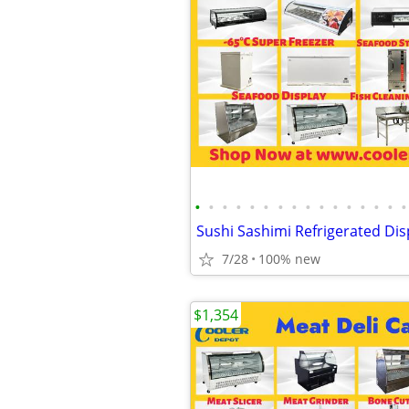
•
•
•
•
•
•
•
•
•
•
•
•
•
•
•
•
7/28
100% new
$1,354