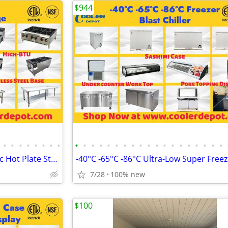
$944
•
•
•
•
•
•
•
•
•
•
•
•
•
•
•
•
•
•
•
•
•
•
•
•
•
•
•
Natural Gas Propane LP Electric Hot Plate Stock Pot Range
7/28
100% new
$100