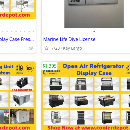
•
•
•
•
•
•
•
•
•
Sushi Sashimi Refrigerated Display Case Fresh Seafood Showcase Fish Cl
Marine Life Dive License
7/23
Key Largo
$1,395