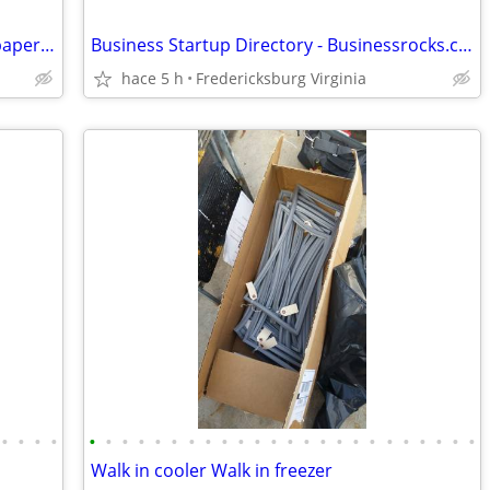
Businessrocks.com - Magazines - Newspapers - Books
Business Startup Directory - Businessrocks.com/directory.html
hace 5 h
Fredericksburg Virginia
•
•
•
•
•
•
•
•
•
•
•
•
•
•
•
•
•
•
•
•
•
•
•
•
•
•
•
•
Walk in cooler Walk in freezer