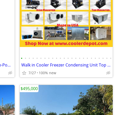
•
•
•
•
•
•
•
•
•
•
•
•
•
•
•
•
•
•
•
•
•
•
•
•
10 ft. x 10 ft. Commercial Instant Canopy-Pop Up Tent with Wall Panel
Walk in Cooler Freezer Condensing Unit Top Side Mounted
7/27
100% new
$495,000