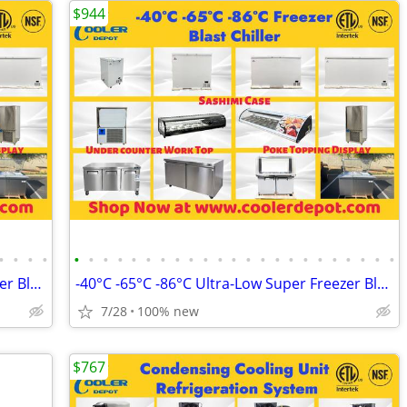
$944
•
•
•
•
•
•
•
•
•
•
•
•
•
•
•
•
•
•
•
•
•
•
•
•
•
•
•
-40°C -65°C -86°C Ultra-Low Super Freezer Blast Chiller
-40°C -65°C -86°C Ultra-Low Super Freezer Blast Chiller
7/28
100% new
$767