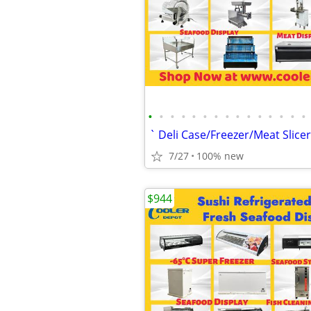
•
•
•
•
•
•
•
•
•
•
•
•
•
•
•
7/27
100% new
$944