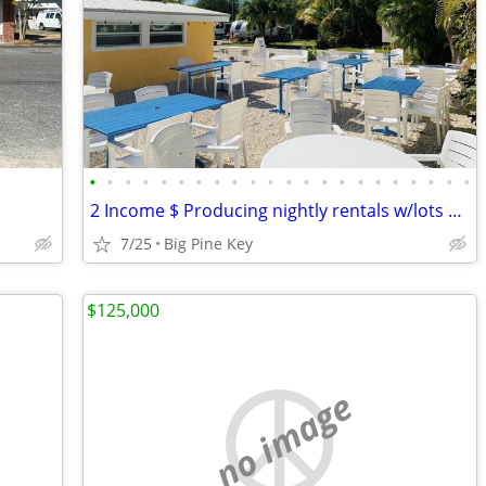
•
•
•
•
•
•
•
•
•
•
•
•
•
•
•
•
•
•
•
•
•
•
2 Income $ Producing nightly rentals w/lots & RV’s | Transient Zoned
7/25
Big Pine Key
$125,000
no image