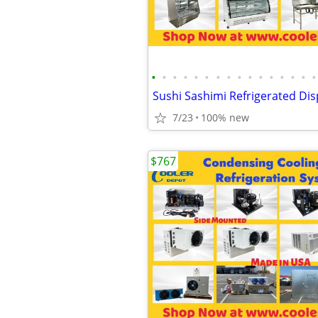
•
•
•
•
•
•
•
•
•
•
•
•
•
•
•
•
7/23
100% new
$767