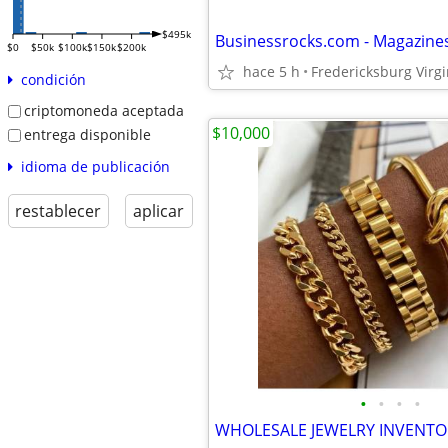
$495k
$0
$50k
$100k
$150k
$200k
hace 5 h
Fredericksburg Virgi
condición
criptomoneda aceptada
$10,000
entrega disponible
idioma de publicación
restablecer
aplicar
•
•
•
•