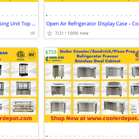
•
•
•
•
•
•
•
•
•
•
•
•
•
•
•
•
•
•
•
•
•
•
•
•
•
•
•
•
Walk in Cooler Freezer Condensing Unit Top Side Mounted
7/21
100% new
$759
•
•
•
•
•
•
•
•
•
•
•
•
•
•
•
•
•
•
•
•
•
•
•
•
•
•
•
•