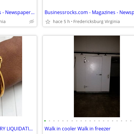
Businessrocks.com - Magazines - Newspapers - Books
nia
hace 5 h
Fredericksburg Virginia
•
•
•
•
•
•
•
•
•
•
•
•
•
•
•
•
•
•
•
•
WHOLESALE JEWELRY INVENTORY LIQUIDATION – LOCAL SALE ONLY
Walk in cooler Walk in freezer