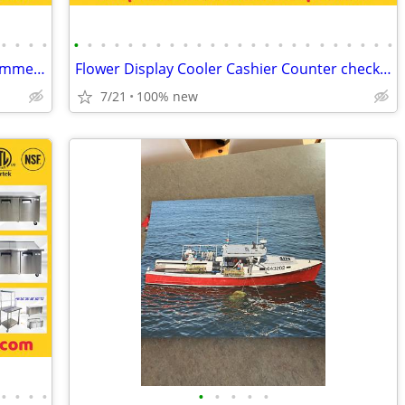
•
•
•
•
•
•
•
•
•
•
•
•
•
•
•
•
•
•
•
•
•
•
•
•
•
•
•
•
Open Air Refrigerator Display Case – Commercial Grab & Go Cooler
Flower Display Cooler Cashier Counter checkout counter
7/21
100% new
•
•
•
•
•
•
•
•
•