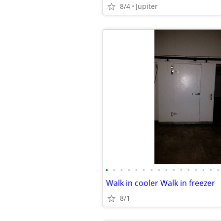
8/4
Jupiter
•
•
•
•
•
•
•
•
•
•
•
•
•
•
•
•
Walk in cooler Walk in freezer
8/1