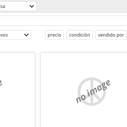
sa
evos
precio
condición
vendido por
e
no image