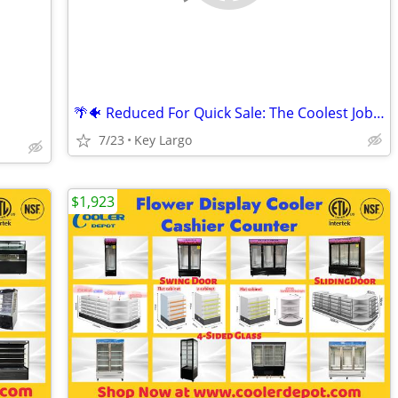
🌴🐠 Reduced For Quick Sale: The Coolest Job in the Florida Keys! 🐠🌴
7/23
Key Largo
$1,923