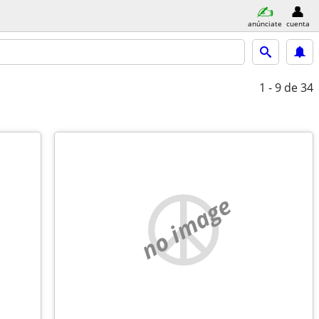
anúnciate
cuenta
1 - 9
de 34
no image