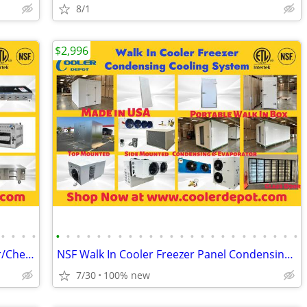
8/1
$2,996
•
•
•
•
•
•
•
•
•
•
•
•
•
•
•
•
•
•
•
•
•
•
•
•
•
•
•
•
LP NG Gas Propane Radiant CharBroiler/Cheese Melter/ Salamander
NSF Walk In Cooler Freezer Panel Condensing Evaporator Cooling System
7/30
100% new