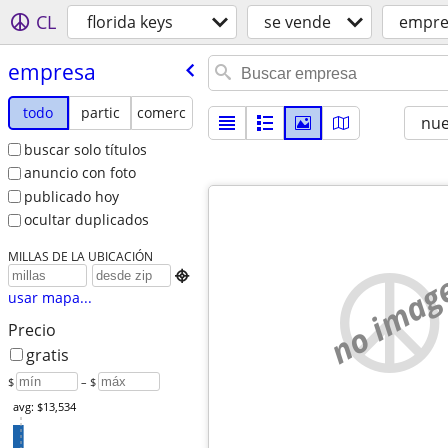
CL
florida keys
se vende
empre
empresa
todo
partic
comerc
nu
buscar solo títulos
anuncio con foto
publicado hoy
ocultar duplicados
MILLAS DE LA UBICACIÓN
no imag

usar mapa...
Precio
gratis
$
– $
avg: $13,534