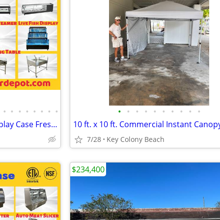
•
•
•
•
•
•
•
•
•
•
•
•
•
•
•
•
•
•
Sushi Sashimi Refrigerated Display Case Fresh Seafood Showcase Fish Cl
7/28
Key Colony Beach
$234,400