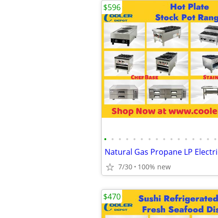
$596
•
•
•
•
•
•
•
•
•
•
•
•
•
•
•
•
7/30
100% new
$470