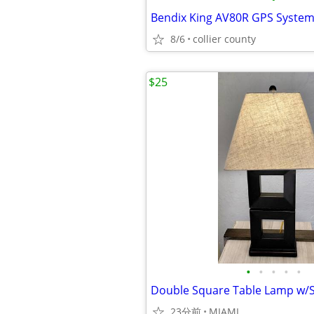
Bendix King AV80R GPS Syste
8/6
collier county
$25
•
•
•
•
•
Double Square Table Lamp w/
23分前
MIAMI