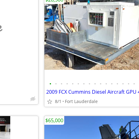
e
•
•
•
•
•
•
•
•
•
•
•
•
•
•
•
•
8/1
Fort Lauderdale
$65,000