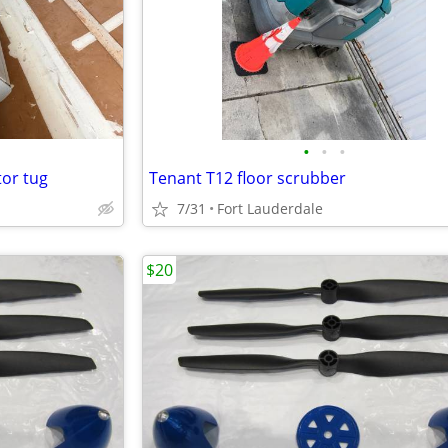
•
•
•
tor tug
Tenant T12 floor scrubber
7/31
Fort Lauderdale
$20