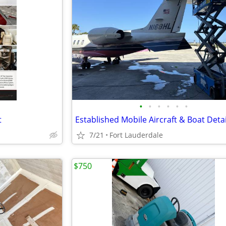
•
•
•
•
•
•
t
7/21
Fort Lauderdale
$750