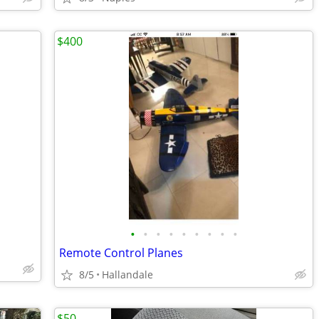
$400
•
•
•
•
•
•
•
•
•
Remote Control Planes
8/5
Hallandale
$50