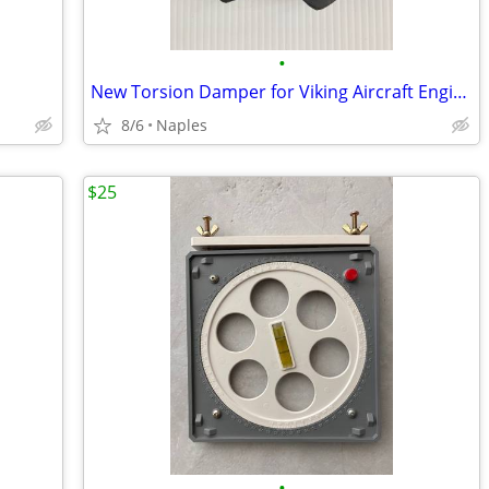
•
New Torsion Damper for Viking Aircraft Engines
8/6
Naples
$25
•