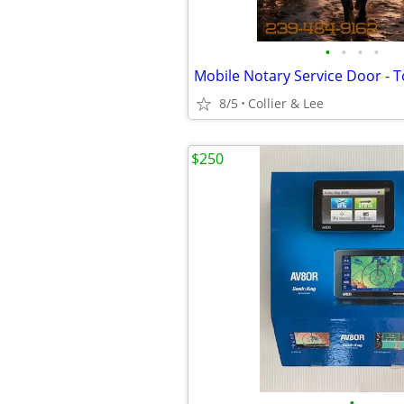
•
•
•
•
Mobile Notary Service Door - T
8/5
Collier & Lee
$250
•