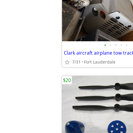
•
•
•
•
•
Clark aircraft airplane tow trac
7/31
Fort Lauderdale
$20