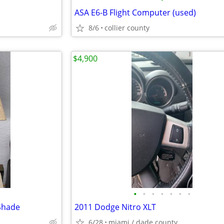
m
ASA E6-B Flight Computer (used)
8/6
collier county
$4,900
•
•
•
•
•
•
•
Shade
2011 Dodge Nitro XLT
6/28
miami / dade county