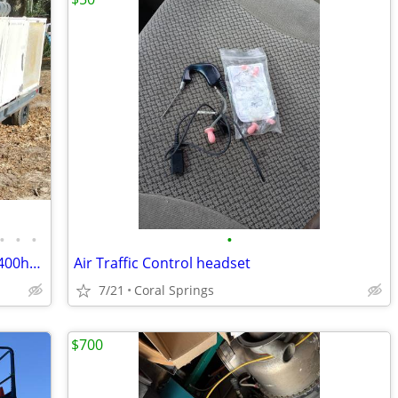
•
•
•
•
2009 FCX Cummins Diesel Aircraft GPU 400hz AC & 28VDC Ground Power +
Air Traffic Control headset
7/21
Coral Springs
$700