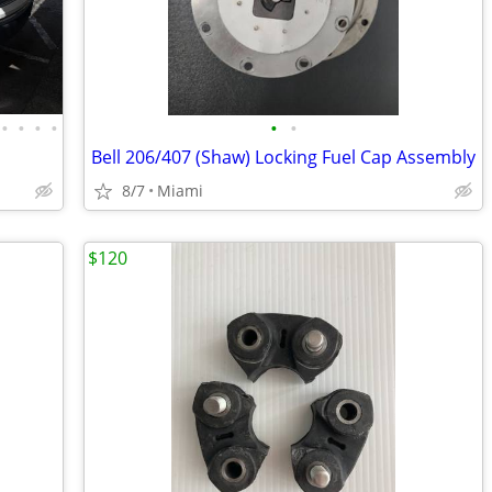
•
•
•
•
•
•
Bell 206/407 (Shaw) Locking Fuel Cap Assembly
8/7
Miami
$120