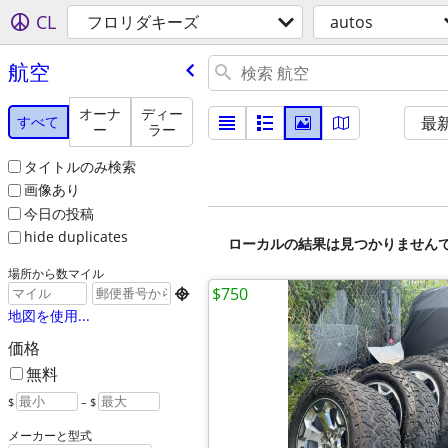
CL
フロリダキーズ
autos
航空
オーナ
ディー
すべて
最
ー
ラー
タイトルのみ検索
画像あり
今日の投稿
hide duplicates
ローカルの結果は見つかりません
場所から数マイル
$750

地図を使用...
価格
無料
$
– $
メーカーと型式