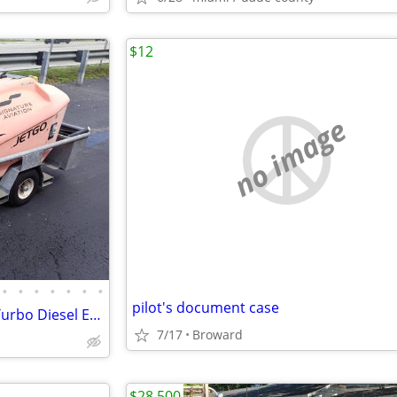
$12
no image
•
•
•
•
•
•
•
pilot's document case
2015 JETGO 28V Aircraft GPU -Turbo Diesel Electric Hybrid Ground Power
7/17
Broward
$28,500