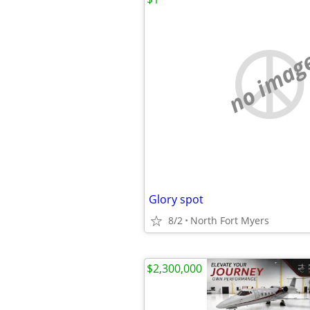
no imag
Glory spot
8/2
North Fort Myers
$2,300,000