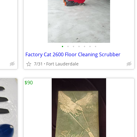
•
•
•
•
•
•
•
Factory Cat 2600 Floor Cleaning Scrubber
7/31
Fort Lauderdale
$90