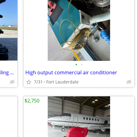
•
•
Established Mobile Aircraft & Boat Detailing LLC For Sale - South Flor
High output commercial air conditioner
7/31
Fort Lauderdale
$2,750