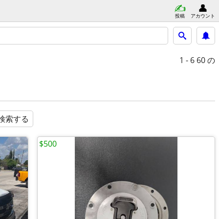
投稿
アカウント
1 - 6
60 の
検索する
$500