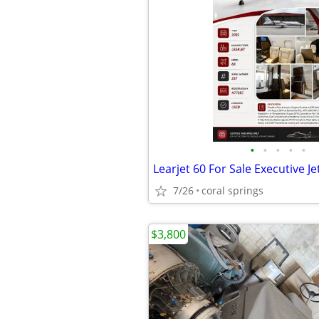
•
•
•
•
•
Learjet 60 For Sale Executive Je
7/26
coral springs
$3,800