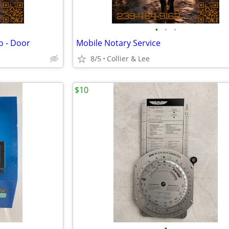
•
•
•
o - Door
Mobile Notary Service
8/5
Collier & Lee
$10
•