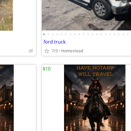
•
•
•
•
•
•
•
•
•
•
•
•
•
•
•
•
•
•
•
•
ford truck
7/3
Homestead
$10