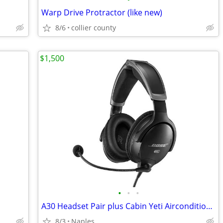
Warp Drive Protractor (like new)
8/6
collier county
$1,500
•
•
•
A30 Headset Pair plus Cabin Yeti Airconditioner
8/3
Naples