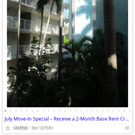
•
•
•
•
•
•
•
•
•
•
•
•
•
•
•
•
•
•
•
•
•
•
•
•
July Move-In Special – Receive a 2-Month Base Rent Credit!
5時間前
3br
1075ft
2