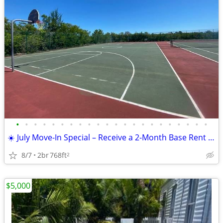
•
•
•
•
•
•
•
•
•
•
•
•
•
•
•
•
•
•
•
•
•
•
☀️ July Move-In Special – Receive a 2-Month Base Rent Credit!
8/7
2br
768ft
2
$5,000