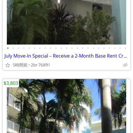
•
•
•
•
•
•
•
•
•
•
•
•
•
•
•
•
•
•
•
•
•
•
•
July Move-In Special – Receive a 2-Month Base Rent Credit!
5時間前
2br
768ft
2
$3,803