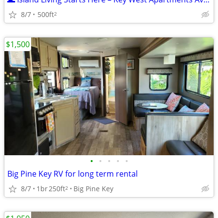
8/7
500ft
2
$1,500
•
•
•
•
•
Big Pine Key RV for long term rental
8/7
1br
250ft
Big Pine Key
2