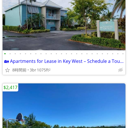
•
•
•
•
•
•
•
•
•
•
•
•
•
•
•
•
•
•
•
•
•
•
•
•
🏡 Apartments for Lease in Key West – Schedule a Tour Today!
8時間前
3br
1075ft
2
$2,417