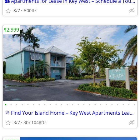
🏡 Apartments for Lease in Key West – Schedule a Tour Today!
8/7
500ft
2
$2,999
•
•
•
•
•
•
•
•
•
•
•
•
•
•
•
•
•
•
•
•
•
•
•
•
🌞 Find Your Island Home – Key West Apartments Leasing Now!
8/7
3br
1048ft
2