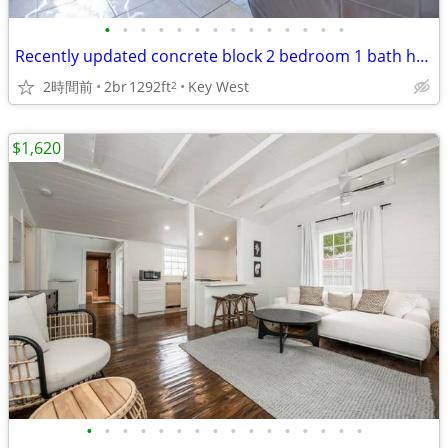
•
•
•
•
•
•
•
•
•
•
•
•
•
•
Recently updated concrete block 2 bedroom 1 bath home
2時間前
2br
1292ft
Key West
2
$1,620
•
•
•
•
•
•
•
•
•
•
•
•
•
•
•
•