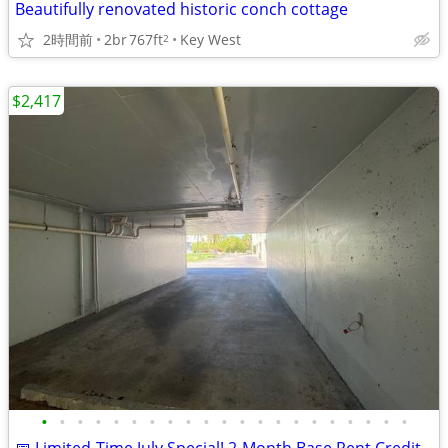
Beautifully renovated historic conch cottage
2時間前
2br
767ft
Key West
2
$2,417
•
•
•
•
•
•
•
•
•
•
•
•
•
•
•
•
•
•
•
•
•