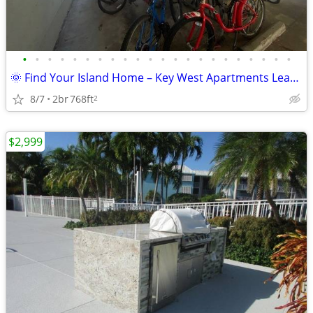
•
•
•
•
•
•
•
•
•
•
•
•
•
•
•
•
•
•
•
•
•
•
🌞 Find Your Island Home – Key West Apartments Leasing Now!
8/7
2br
768ft
2
$2,999