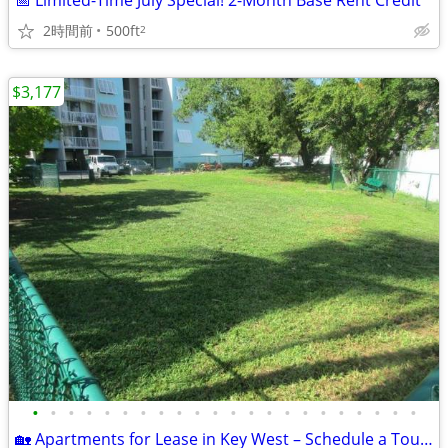
📅 Limited-Time July Special! 2-Month Base Rent Credit
2時間前
500ft
2
$3,177
•
•
•
•
•
•
•
•
•
•
•
•
•
•
•
•
•
•
•
•
•
•
🏡 Apartments for Lease in Key West – Schedule a Tour Today!