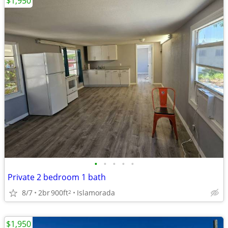
$1,950
•
•
•
•
•
Private 2 bedroom 1 bath
8/7
2br
900ft
Islamorada
2
$1,950