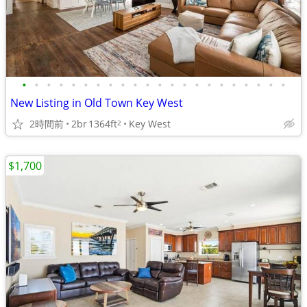
•
•
•
•
•
•
•
•
•
•
•
•
•
•
•
•
•
•
•
•
•
•
New Listing in Old Town Key West
2時間前
2br
1364ft
Key West
2
$1,700