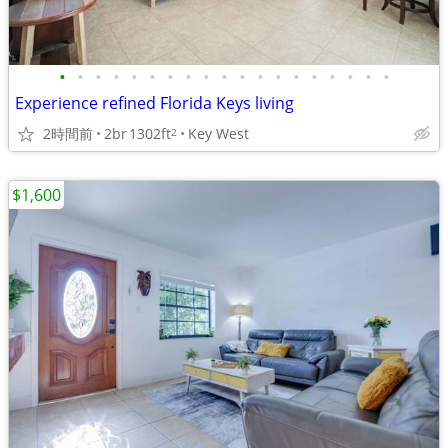
•
•
•
•
•
•
•
•
•
•
•
•
•
•
•
•
•
•
•
Experience refined Florida Keys living
2時間前
2br
1302ft
Key West
2
$1,600