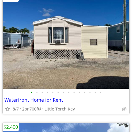
•
•
•
•
•
•
•
•
•
•
•
•
•
•
Waterfront Home for Rent
8/7
2br
700ft
Little Torch Key
2
$2,400