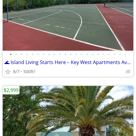
•
•
•
•
•
•
•
•
•
•
•
•
•
•
•
•
•
•
•
•
•
•
🌊 Island Living Starts Here – Key West Apartments Available!
8/7
500ft
2
$2,999