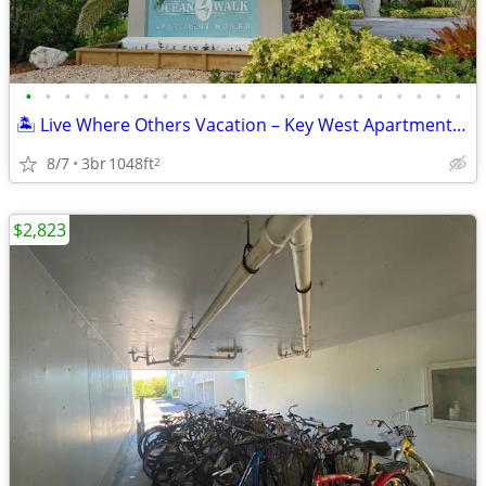
•
•
•
•
•
•
•
•
•
•
•
•
•
•
•
•
•
•
•
•
•
•
•
🏝️ Live Where Others Vacation – Key West Apartments Available!
8/7
3br
1048ft
2
$2,823