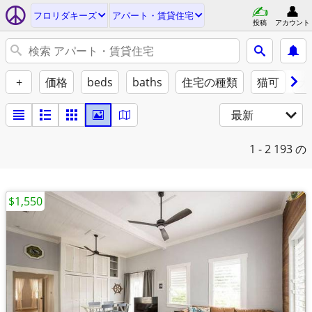
フロリダキーズ
アパート・賃貸住宅
投稿
アカウント
+
価格
beds
baths
住宅の種類
猫可
犬
最新
1 - 2
193 の
$1,550