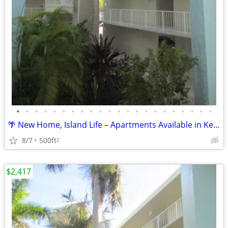
•
•
•
•
•
•
•
•
•
•
•
•
•
•
•
•
•
•
•
•
•
•
🌴 New Home, Island Life – Apartments Available in Key West!
8/7
500ft
2
$2,417