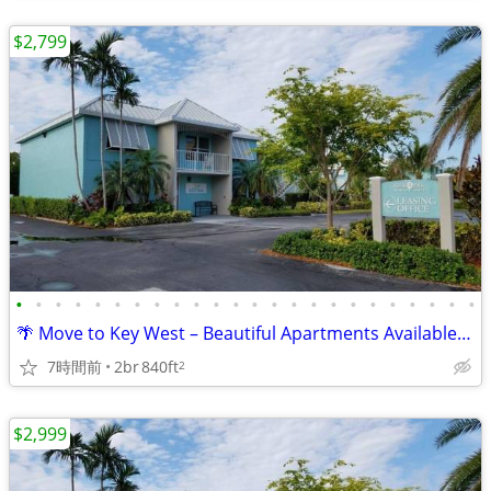
$2,799
•
•
•
•
•
•
•
•
•
•
•
•
•
•
•
•
•
•
•
•
•
•
•
•
🌴 Move to Key West – Beautiful Apartments Available Now!
7時間前
2br
840ft
2
$2,999