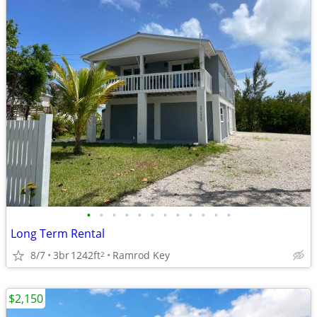
•
•
•
•
•
•
•
•
•
•
•
•
Long Term Rental
8/7
3br
1242ft
Ramrod Key
2
$2,150