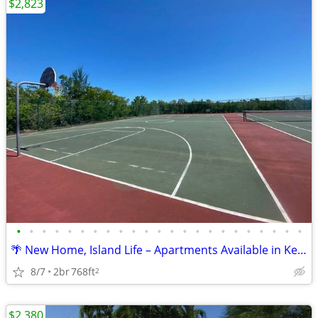
$2,823
•
•
•
•
•
•
•
•
•
•
•
•
•
•
•
•
•
•
•
•
•
•
•
🌴 New Home, Island Life – Apartments Available in Key West!
8/7
2br
768ft
2
$2,380