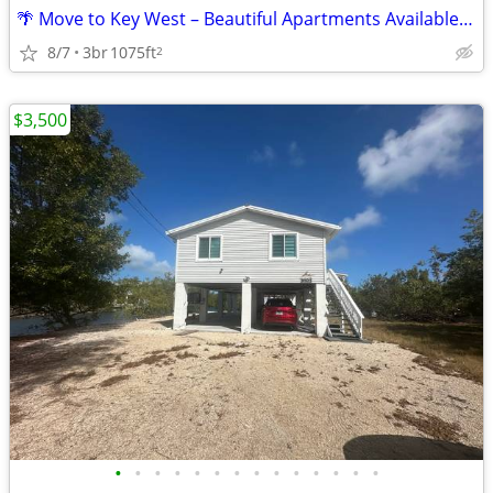
🌴 Move to Key West – Beautiful Apartments Available Now!
8/7
3br
1075ft
2
$3,500
•
•
•
•
•
•
•
•
•
•
•
•
•
•