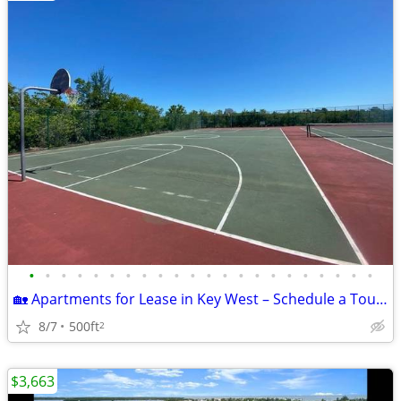
•
•
•
•
•
•
•
•
•
•
•
•
•
•
•
•
•
•
•
•
•
•
🏡 Apartments for Lease in Key West – Schedule a Tour Today!
8/7
500ft
2
$3,663