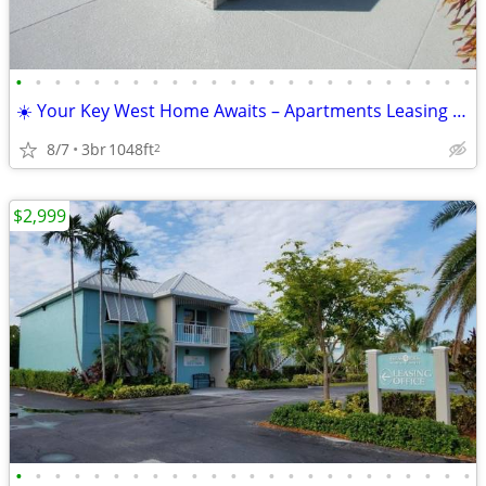
•
•
•
•
•
•
•
•
•
•
•
•
•
•
•
•
•
•
•
•
•
•
•
•
☀️ Your Key West Home Awaits – Apartments Leasing Now!
8/7
3br
1048ft
2
$2,999
•
•
•
•
•
•
•
•
•
•
•
•
•
•
•
•
•
•
•
•
•
•
•
•