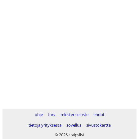
ohje
turv
rekisteriseloste
ehdot
tietoja yrityksestä
sovellus
sivustokartta
© 2026 craigslist