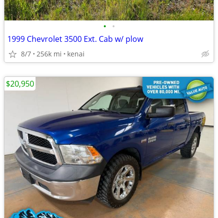
•
•
1999 Chevrolet 3500 Ext. Cab w/ plow
8/7
256k mi
kenai
$20,950