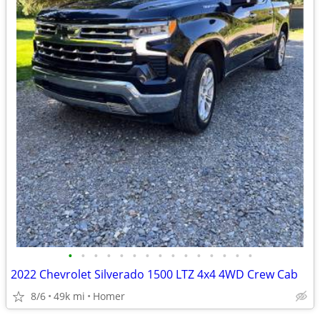
•
•
•
•
•
•
•
•
•
•
•
•
•
•
•
2022 Chevrolet Silverado 1500 LTZ 4x4 4WD Crew Cab
8/6
49k mi
Homer