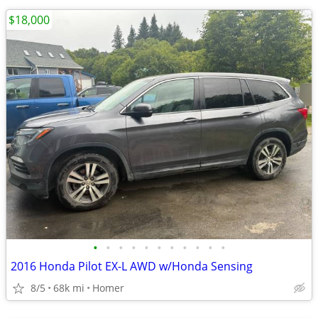
$18,000
•
•
•
•
•
•
•
•
•
•
•
2016 Honda Pilot EX-L AWD w/Honda Sensing
8/5
68k mi
Homer