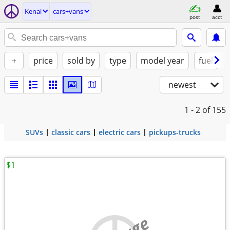
Kenai
cars+vans
post
acct
+
price
sold by
type
model year
fuel
newest
1 - 2
of 155
SUVs
classic cars
electric cars
pickups-trucks
$1