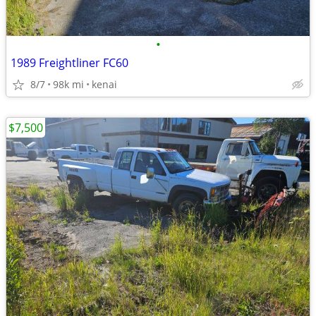
•
1989 Freightliner FC60
8/7
98k mi
kenai
$7,500