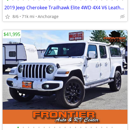
•
•
•
•
•
•
•
•
•
•
•
•
•
•
•
•
•
•
•
•
•
•
•
2019 Jeep Cherokee Trailhawk Elite 4WD 4X4 V6 Leather 4D SUV
8/6
71k mi
Anchorage
$41,995
•
•
•
•
•
•
•
•
•
•
•
•
•
•
•
•
•
•
•