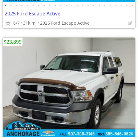
•
•
•
•
•
•
•
•
•
•
•
•
•
•
•
•
•
•
•
•
•
•
•
•
2025 Ford Escape Active
8/7
31k mi
2025 Ford Escape Active
$23,899