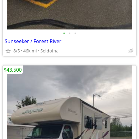
•
•
•
Sunseeker / Forest River
8/5
46k mi
Soldotna
$43,500