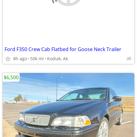
Ford F350 Crew Cab Flatbed for Goose Neck Trailer
8h ago
50k mi
Kodiak, Ak
$6,500