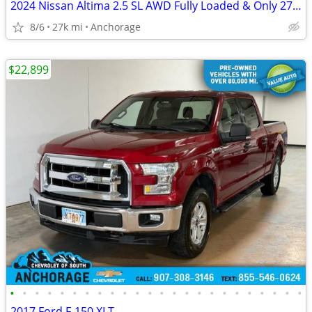
2024 Nissan Altima 2.5 SL AWD Fully Loaded & Only 27k Miles
8/6
27k mi
Anchorage
$22,899
•
•
•
•
•
•
•
•
•
•
•
•
•
•
•
•
•
•
•
•
•
•
•
•
2017 Ford F-150 XLT