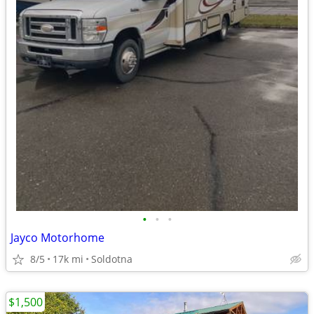
•
•
•
Jayco Motorhome
8/5
17k mi
Soldotna
$1,500