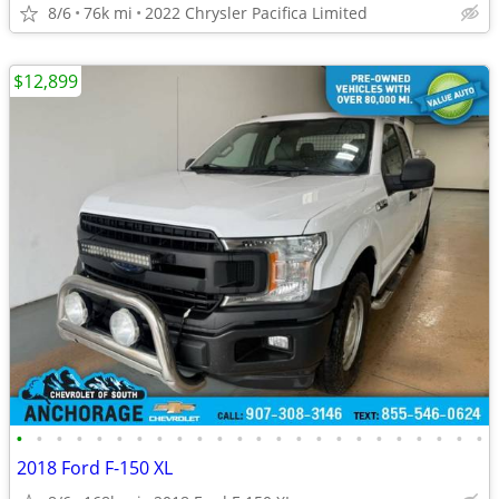
8/6
76k mi
2022 Chrysler Pacifica Limited
$12,899
•
•
•
•
•
•
•
•
•
•
•
•
•
•
•
•
•
•
•
•
•
•
•
•
2018 Ford F-150 XL