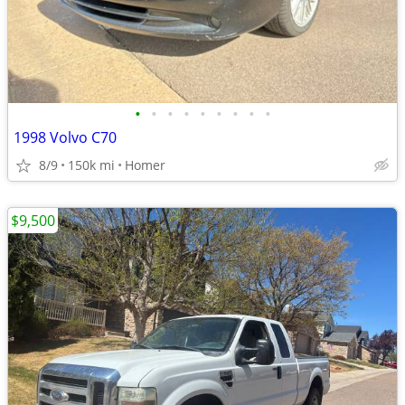
•
•
•
•
•
•
•
•
•
1998 Volvo C70
8/9
150k mi
Homer
$9,500