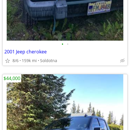
•
•
2001 Jeep cherokee
8/6
159k mi
Soldotna
$44,000