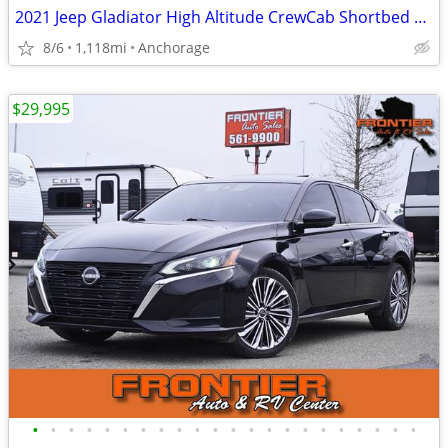
2021 Jeep Gladiator High Altitude CrewCab Shortbed w/ Topper 4X4 1k MI
8/6
1,118mi
Anchorage
$29,995
•
•
•
•
•
•
•
•
•
•
•
•
•
•
•
•
•
•
•
•
•
•