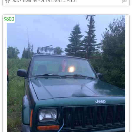
8/6
168k mi
2018 Ford F-150 XL
$800