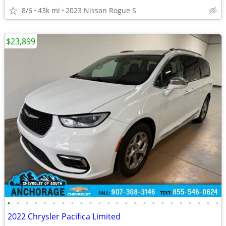
8/6
43k mi
2023 Nissan Rogue S
$23,899
•
•
•
•
•
•
•
•
•
•
•
•
•
•
•
•
•
•
•
•
•
•
•
•
2022 Chrysler Pacifica Limited