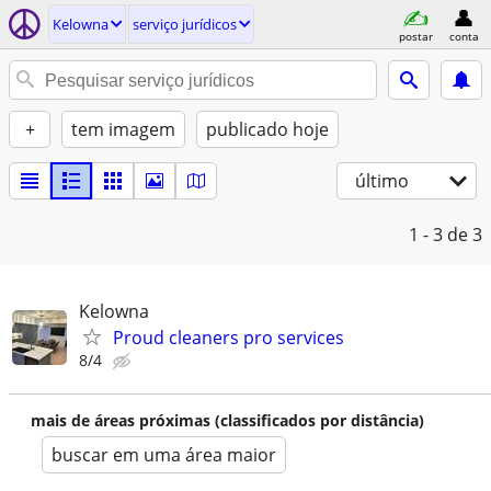
Kelowna
serviço jurídicos
postar
conta
+
tem imagem
publicado hoje
último
1 - 3
de 3
Kelowna
Proud cleaners pro services
8/4
mais de áreas próximas (classificados por distância)
buscar em uma área maior