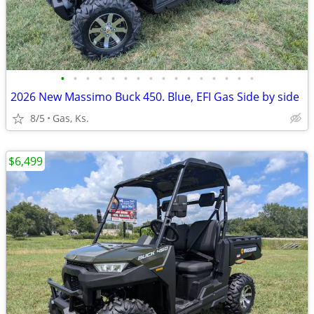
•
•
•
•
•
•
•
•
•
•
•
•
•
•
•
•
2026 New Massimo Buck 450. Blue, EFI Gas Side by side
8/5
Gas, Ks.
$6,499