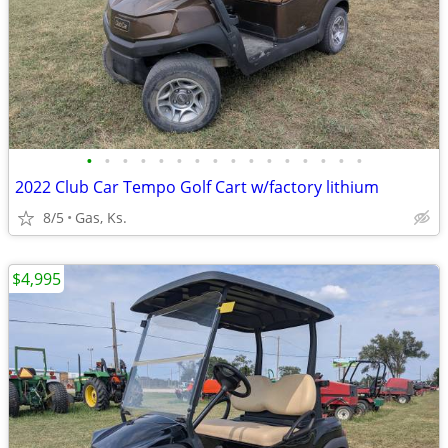
•
•
•
•
•
•
•
•
•
•
•
•
•
•
•
•
2022 Club Car Tempo Golf Cart w/factory lithium
8/5
Gas, Ks.
$4,995