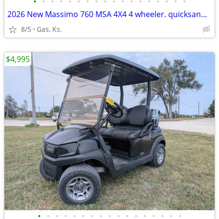
•
•
•
•
•
•
•
•
•
•
•
•
•
•
•
•
•
•
2026 New Massimo 760 MSA 4X4 4 wheeler. quicksand atv
8/5
Gas, Ks.
$4,995
•
•
•
•
•
•
•
•
•
•
•
•
•
•
•
•
•