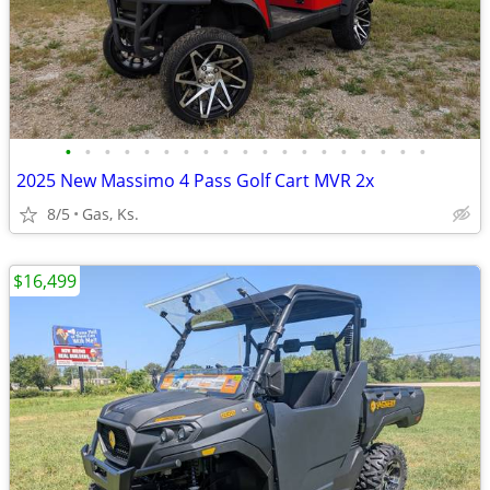
•
•
•
•
•
•
•
•
•
•
•
•
•
•
•
•
•
•
•
2025 New Massimo 4 Pass Golf Cart MVR 2x
8/5
Gas, Ks.
$16,499