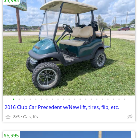
$3,995
•
•
•
•
•
•
•
•
•
•
•
•
•
•
•
•
•
•
•
•
•
2016 Club Car Precedent w/New lift, tires, flip, etc.
8/5
Gas, Ks.
$6,995