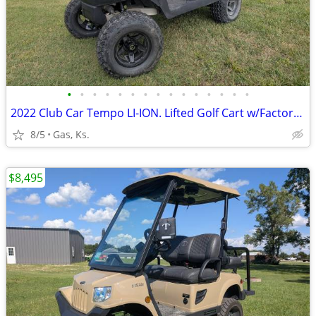
•
•
•
•
•
•
•
•
•
•
•
•
•
•
•
2022 Club Car Tempo LI-ION. Lifted Golf Cart w/Factory Lithium
8/5
Gas, Ks.
$8,495