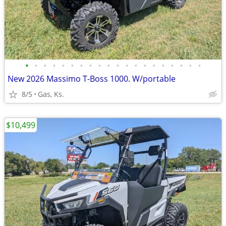
•
•
•
•
•
•
•
•
•
•
•
•
•
•
•
•
•
•
•
•
New 2026 Massimo T-Boss 1000. W/portable
8/5
Gas, Ks.
$10,499