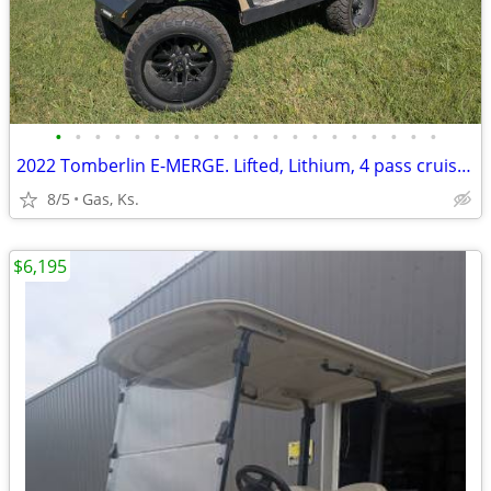
•
•
•
•
•
•
•
•
•
•
•
•
•
•
•
•
•
•
•
•
2022 Tomberlin E-MERGE. Lifted, Lithium, 4 pass cruising golf cart!
8/5
Gas, Ks.
$6,195