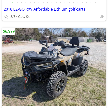
•
•
•
•
•
•
•
•
•
•
•
•
•
•
•
•
•
•
•
•
2018 EZ-GO RXV Affordable Lithium golf carts
8/5
Gas, Ks.
$6,999