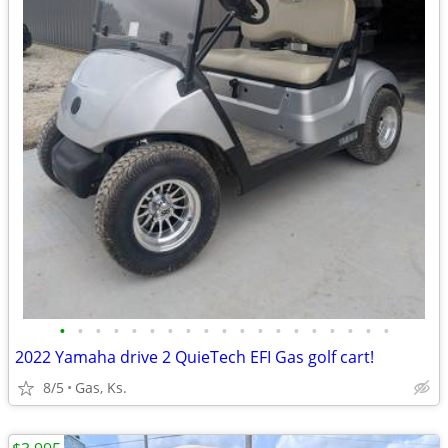
•
•
•
•
•
•
•
•
•
•
•
•
•
•
•
•
•
•
•
2022 Yamaha drive 2 QuieTech EFI Gas golf cart!
8/5
Gas, Ks.