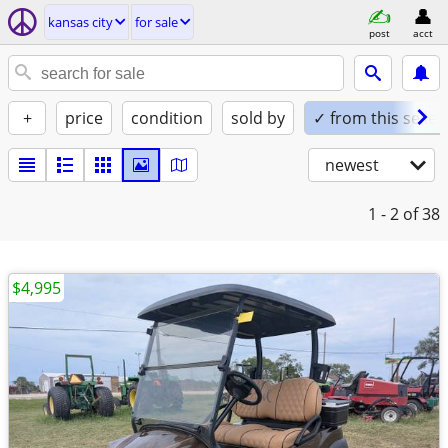
kansas city
for sale
post
acct
+
price
condition
sold by
✓ from this seller
newest
1 - 2
of 38
$4,995