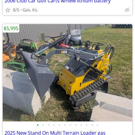
2006 Club Car Golf Carts w/new lithium battery
8/5
Gas, Ks.
$5,995
•
•
•
•
•
•
•
•
•
•
•
•
2025 New Stand On Multi Terrain Loader gas