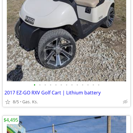
•
•
•
•
•
•
•
•
•
•
•
•
•
2017 EZ-GO RXV Golf Cart | Lithium battery
8/5
Gas. Ks.
$4,495