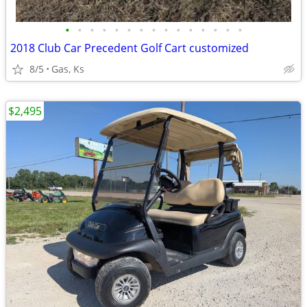
•
•
•
•
•
•
•
•
•
•
•
•
•
•
•
2018 Club Car Precedent Golf Cart customized
8/5
Gas, Ks
$2,495