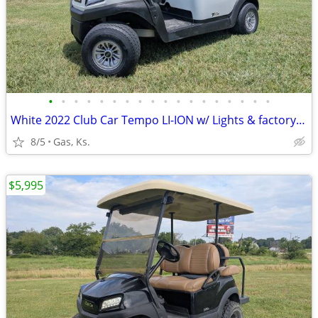
•
•
•
•
•
•
•
•
•
•
•
•
•
•
•
•
•
•
White 2022 Club Car Tempo LI-ION w/ Lights & factory lithium
8/5
Gas, Ks.
$5,995