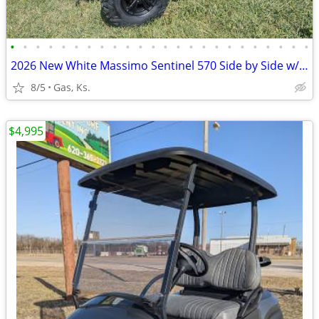
•
•
•
•
•
•
•
•
•
•
•
•
•
•
•
•
•
•
•
•
•
•
•
•
2026 New White Massimo Sentinel 570 Side by Side w/hvac system!
8/5
Gas, Ks.
$4,995