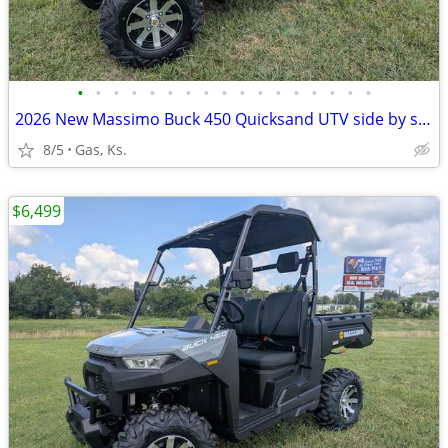
•
•
•
•
•
•
•
•
•
•
•
•
•
•
•
•
•
2026 New Massimo Buck 450 Quicksand UTV side by side
8/5
Gas, Ks.
$6,499