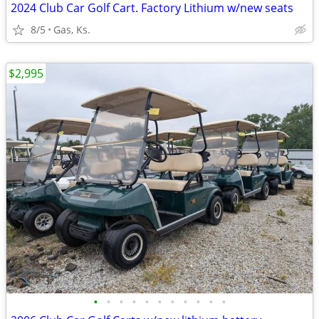
2024 Club Car Golf Cart. Factory Lithium w/new seats
8/5
Gas, Ks.
$2,995
•
•
•
•
•
•
•
•
•
•
•