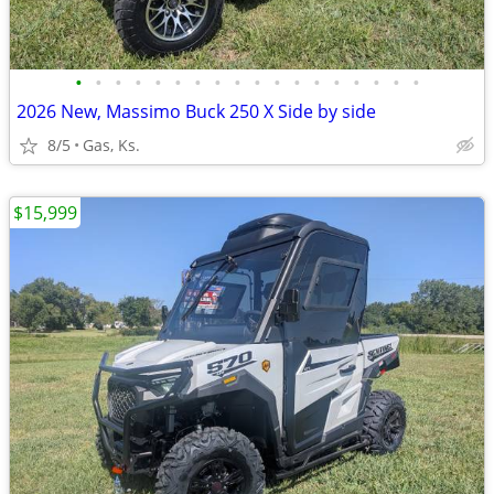
•
•
•
•
•
•
•
•
•
•
•
•
•
•
•
•
•
•
2026 New, Massimo Buck 250 X Side by side
8/5
Gas, Ks.
$15,999