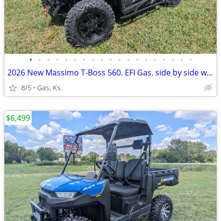
•
•
•
•
•
•
•
•
•
•
•
•
•
•
•
•
•
•
•
2026 New Massimo T-Boss 560. EFI Gas. side by side w/winch
8/5
Gas, Ks.
$6,499