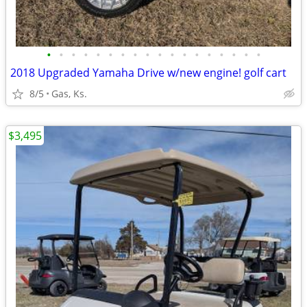
•
•
•
•
•
•
•
•
•
•
•
•
•
•
•
•
•
•
2018 Upgraded Yamaha Drive w/new engine! golf cart
8/5
Gas, Ks.
$3,495