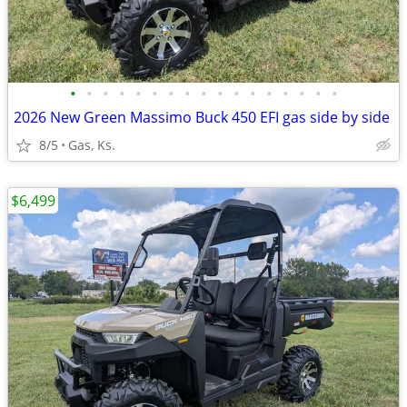
•
•
•
•
•
•
•
•
•
•
•
•
•
•
•
•
•
2026 New Green Massimo Buck 450 EFI gas side by side
8/5
Gas, Ks.
$6,499