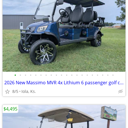
•
•
•
•
•
•
•
•
•
•
•
•
•
•
•
•
•
•
•
•
2026 New Massimo MVR 4x Lithium 6 passenger golf cart!
8/5
Iola, Ks.
$4,495