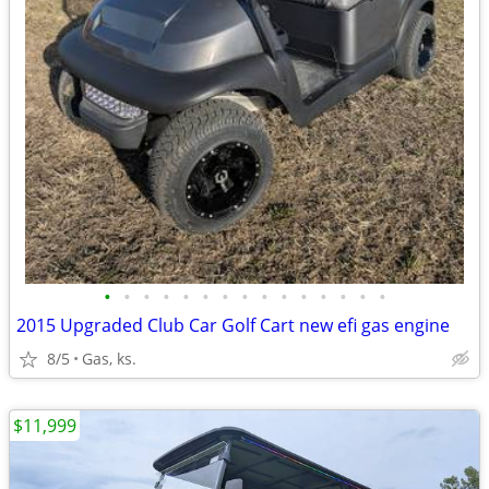
•
•
•
•
•
•
•
•
•
•
•
•
•
•
•
2015 Upgraded Club Car Golf Cart new efi gas engine
8/5
Gas, ks.
$11,999