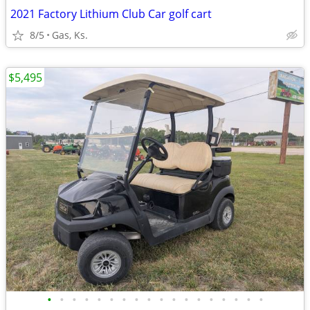
2021 Factory Lithium Club Car golf cart
8/5
Gas, Ks.
$5,495
•
•
•
•
•
•
•
•
•
•
•
•
•
•
•
•
•
•