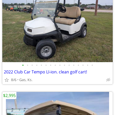
•
•
•
•
•
•
•
•
•
•
•
•
•
•
•
•
2022 Club Car Tempo LI-ion. clean golf cart!
8/6
Gas, Ks.
$2,995