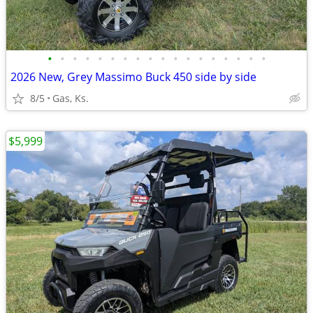
•
•
•
•
•
•
•
•
•
•
•
•
•
•
•
•
•
•
2026 New, Grey Massimo Buck 450 side by side
8/5
Gas, Ks.
$5,999