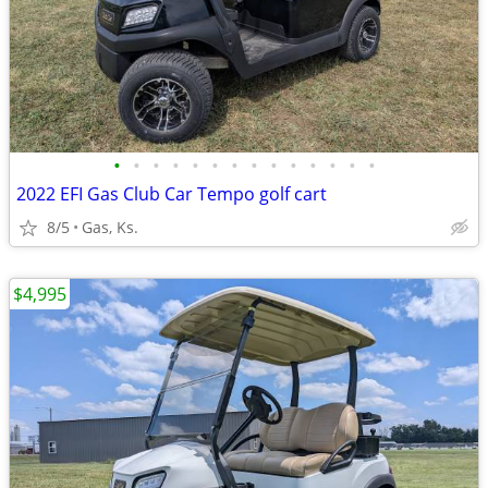
•
•
•
•
•
•
•
•
•
•
•
•
•
•
2022 EFI Gas Club Car Tempo golf cart
8/5
Gas, Ks.
$4,995