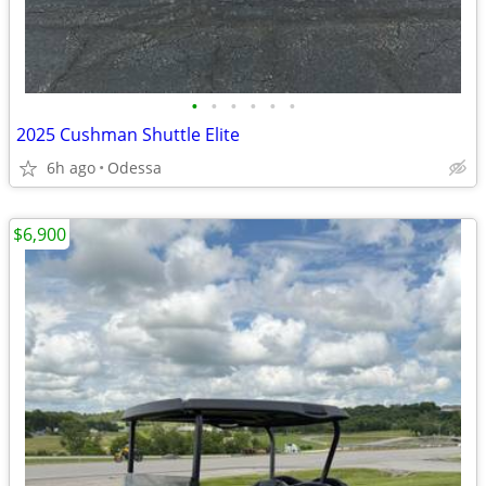
•
•
•
•
•
•
2025 Cushman Shuttle Elite
6h ago
Odessa
$6,900