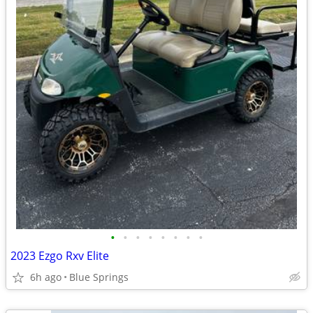
•
•
•
•
•
•
•
•
2023 Ezgo Rxv Elite
6h ago
Blue Springs