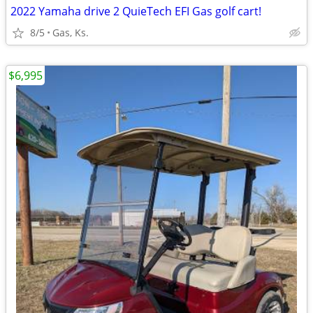
2022 Yamaha drive 2 QuieTech EFI Gas golf cart!
8/5
Gas, Ks.
$6,995