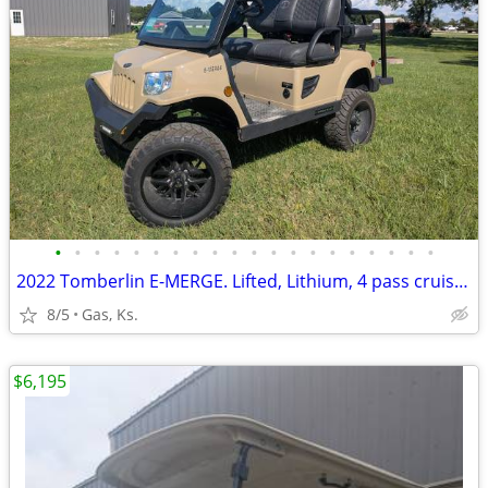
•
•
•
•
•
•
•
•
•
•
•
•
•
•
•
•
•
•
•
•
2022 Tomberlin E-MERGE. Lifted, Lithium, 4 pass cruising golf cart!
8/5
Gas, Ks.
$6,195