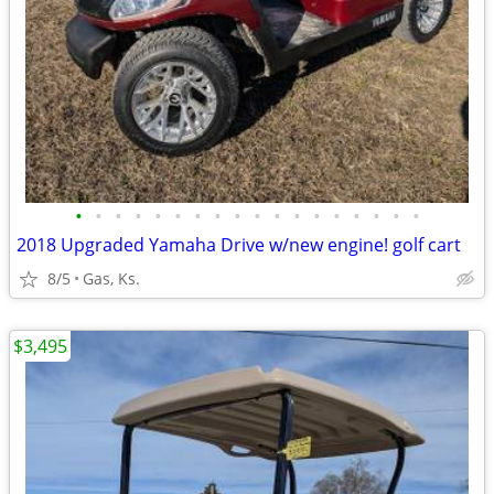
•
•
•
•
•
•
•
•
•
•
•
•
•
•
•
•
•
•
2018 Upgraded Yamaha Drive w/new engine! golf cart
8/5
Gas, Ks.
$3,495