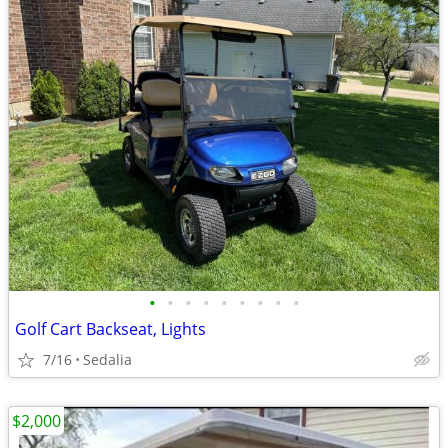
•
•
•
•
•
•
•
•
•
Golf Cart Backseat, Lights
7/16
Sedalia
$2,000