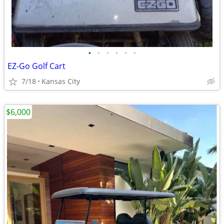
•
•
•
•
•
•
EZ-Go Golf Cart
7/18
Kansas City
$6,000