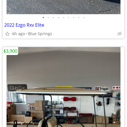
•
•
•
•
•
•
•
•
•
2022 Ezgo Rxv Elite
6h ago
Blue Springs
$3,900