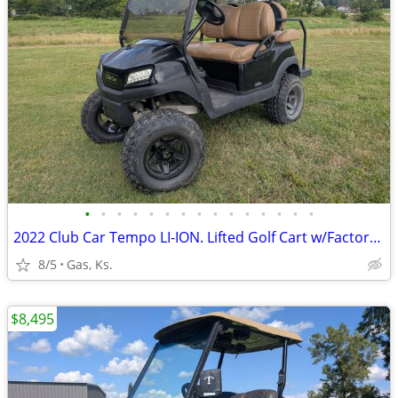
•
•
•
•
•
•
•
•
•
•
•
•
•
•
•
2022 Club Car Tempo LI-ION. Lifted Golf Cart w/Factory Lithium
8/5
Gas, Ks.
$8,495