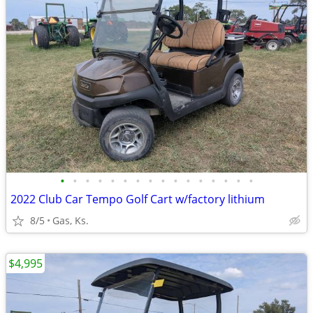
•
•
•
•
•
•
•
•
•
•
•
•
•
•
•
•
2022 Club Car Tempo Golf Cart w/factory lithium
8/5
Gas, Ks.
$4,995