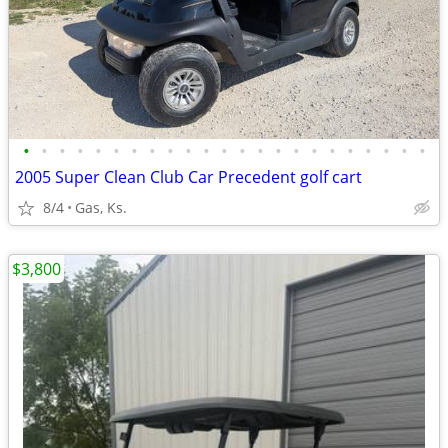
•
•
•
•
•
•
•
•
•
•
•
•
•
•
•
•
•
•
•
•
•
•
•
2005 Super Clean Club Car Precedent golf cart
8/4
Gas, Ks.
$3,800