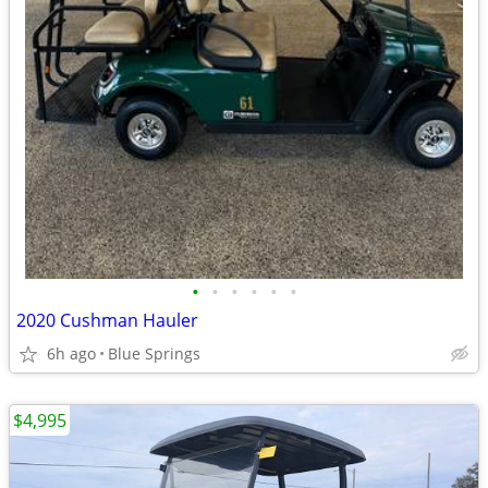
•
•
•
•
•
•
2020 Cushman Hauler
6h ago
Blue Springs
$4,995