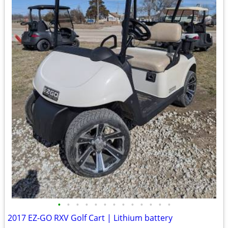
•
•
•
•
•
•
•
•
•
•
•
•
•
2017 EZ-GO RXV Golf Cart | Lithium battery