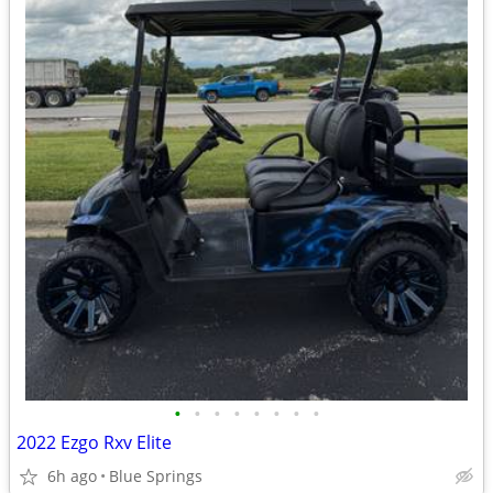
•
•
•
•
•
•
•
•
2022 Ezgo Rxv Elite
6h ago
Blue Springs