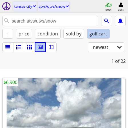
kansas city
atvs/utvs/snow
post
acct
+
price
condition
sold by
golf cart
newest
1
of 22
$6,900