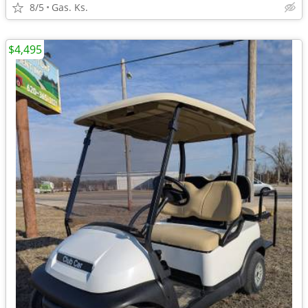
8/5
Gas. Ks.
$4,495