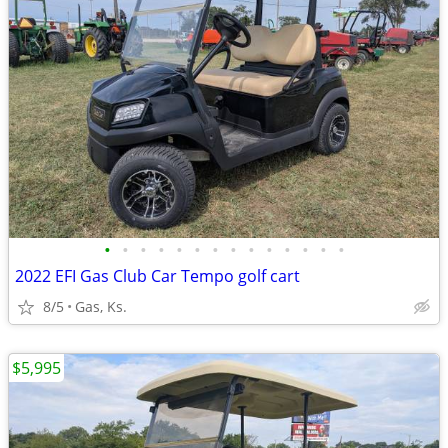
•
•
•
•
•
•
•
•
•
•
•
•
•
•
2022 EFI Gas Club Car Tempo golf cart
8/5
Gas, Ks.
$5,995