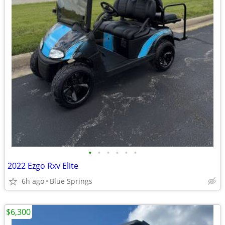
•
•
•
•
•
•
2022 Ezgo Rxv Elite
6h ago
Blue Springs
$6,300