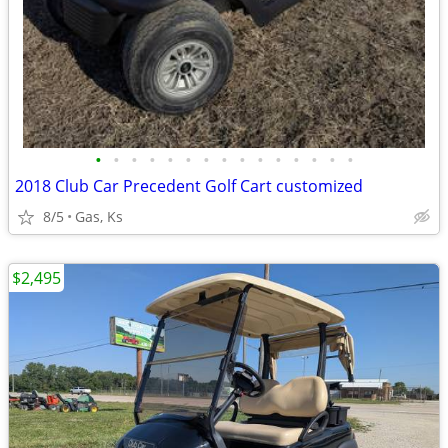
•
•
•
•
•
•
•
•
•
•
•
•
•
•
•
2018 Club Car Precedent Golf Cart customized
8/5
Gas, Ks
$2,495