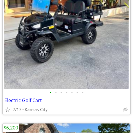
•
•
•
•
•
•
•
Electric Golf Cart
7/17
Kansas City
$6,200