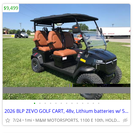
$9,499
•
•
•
•
•
•
•
•
•
•
•
•
•
2026 BLP ZEVO GOLF CART, 48v, Lithium batteries w/ 5+ yr wrty,
7/24
1mi
M&M MOTORSPORTS, 1100 E 10th, HOLDEN, MO