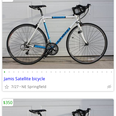
•
•
•
•
•
•
•
•
•
•
•
•
•
•
•
•
•
•
•
•
•
•
•
•
Jamis Satellite bicycle
7/27
NE Springfield
$350