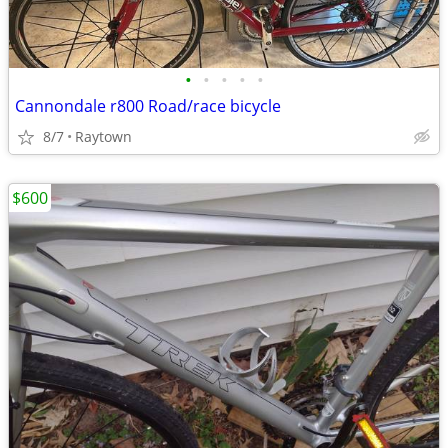
•
•
•
•
•
Cannondale r800 Road/race bicycle
8/7
Raytown
$600