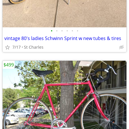
•
•
•
•
•
•
vintage 80's ladies Schwinn Sprint w new tubes & tires
7/17
St Charles
$499