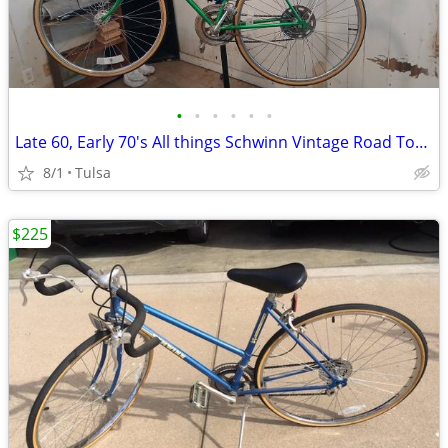
•
•
•
•
•
•
Late 60, Early 70's All things Schwinn Vintage Road Tour Bicycle with Zeny Maint
8/1
Tulsa
$225