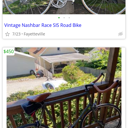
•
•
•
Vintage Nashbar Race SIS Road Bike
7/23
Fayetteville
$450