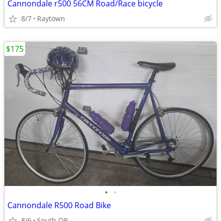
Cannondale r500 56CM Road/Race bicycle
8/7
Raytown
$175
•
•
Cannondale R500 Road Bike
8/6
South OP