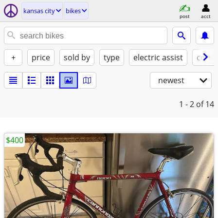
kansas city
bikes
post
acct
+
price
sold by
type
electric assist
condi
newest
1 - 2
of 14
$400