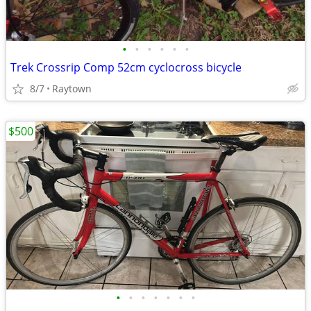
•
•
•
•
•
•
Trek Crossrip Comp 52cm cyclocross bicycle
8/7
Raytown
$500
•
•
•
•
•
•
•