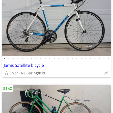
•
•
•
•
•
•
•
•
•
•
•
•
•
•
•
•
•
•
•
•
•
•
•
•
Jamis Satellite bicycle
7/27
NE Springfield
$150