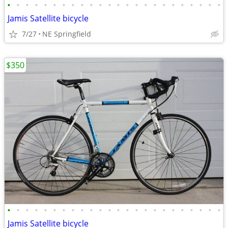
•
•
•
•
•
•
•
•
•
•
•
•
•
•
•
•
•
•
•
•
•
•
•
•
Jamis Satellite bicycle
7/27
NE Springfield
$350
•
•
•
•
•
•
•
•
•
•
•
•
•
•
•
•
•
•
•
•
•
•
•
•
Jamis Satellite bicycle