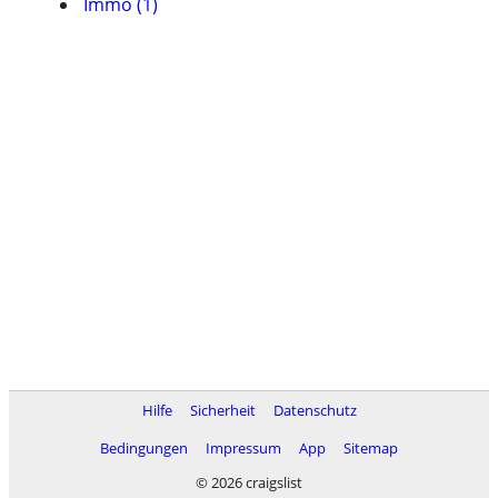
Immo (1)
Hilfe
Sicherheit
Datenschutz
Bedingungen
Impressum
App
Sitemap
© 2026 craigslist