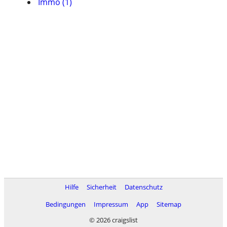
Immo (1)
Hilfe
Sicherheit
Datenschutz
Bedingungen
Impressum
App
Sitemap
© 2026 craigslist