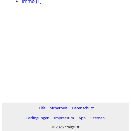
Immo (1)
Hilfe
Sicherheit
Datenschutz
Bedingungen
Impressum
App
Sitemap
© 2026 craigslist