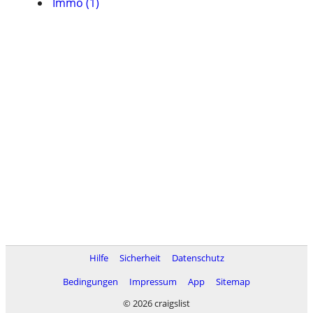
Immo (1)
Hilfe
Sicherheit
Datenschutz
Bedingungen
Impressum
App
Sitemap
© 2026 craigslist