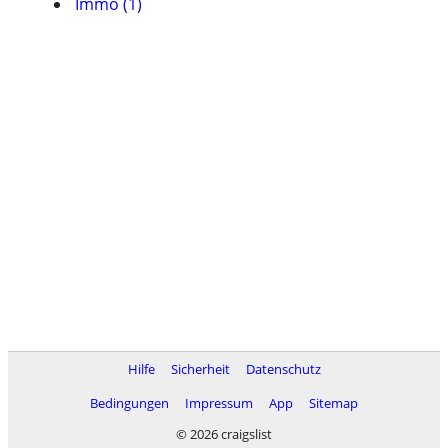
Immo (1)
Hilfe
Sicherheit
Datenschutz
Bedingungen
Impressum
App
Sitemap
© 2026 craigslist