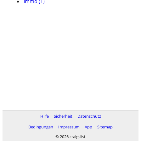
Immo (1)
Hilfe
Sicherheit
Datenschutz
Bedingungen
Impressum
App
Sitemap
© 2026 craigslist