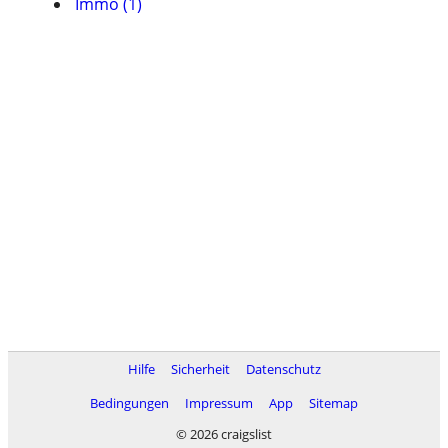
Immo (1)
Hilfe
Sicherheit
Datenschutz
Bedingungen
Impressum
App
Sitemap
© 2026 craigslist