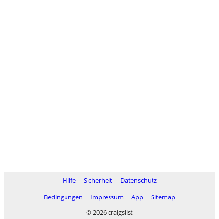
Hilfe
Sicherheit
Datenschutz
Bedingungen
Impressum
App
Sitemap
© 2026 craigslist