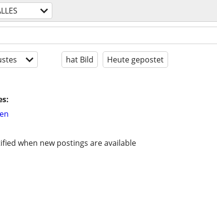
ALLES
stes
hat Bild
Heute gepostet
es:
hen
ified when new postings are available