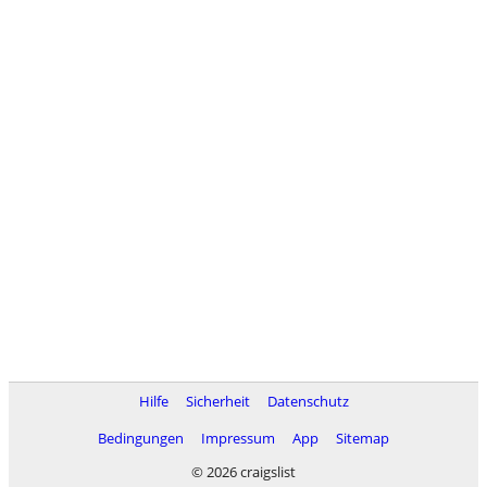
Hilfe
Sicherheit
Datenschutz
Bedingungen
Impressum
App
Sitemap
© 2026 craigslist