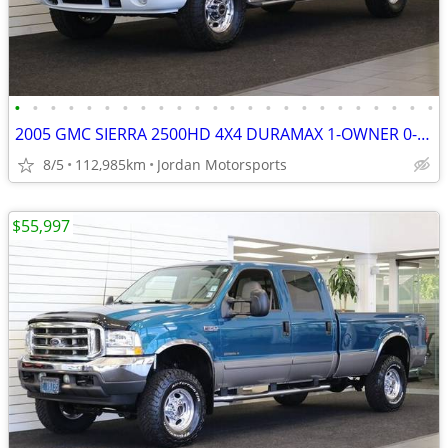
•
•
•
•
•
•
•
•
•
•
•
•
•
•
•
•
•
•
•
•
•
•
•
•
2005 GMC SIERRA 2500HD 4X4 DURAMAX 1-OWNER 0-RUST silverado 2006 2004
8/5
112,985km
Jordan Motorsports
$55,997