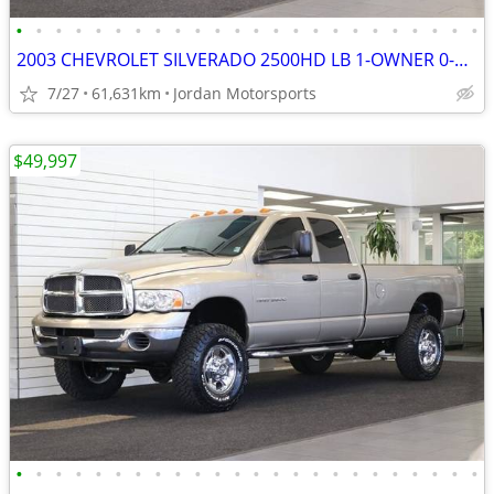
•
•
•
•
•
•
•
•
•
•
•
•
•
•
•
•
•
•
•
•
•
•
•
•
2003 CHEVROLET SILVERADO 2500HD LB 1-OWNER 0-RUST 8.1L 2004 2005 2006
7/27
61,631km
Jordan Motorsports
$49,997
•
•
•
•
•
•
•
•
•
•
•
•
•
•
•
•
•
•
•
•
•
•
•
•