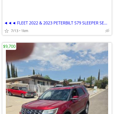
◄◄◄ FLEET 2022 & 2023 PETERBILT 579 SLEEPER SEMI TRUCKS ►►►
7/13
1km
$9,700