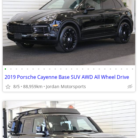
•
•
•
•
•
•
•
•
•
•
•
•
•
•
•
•
•
•
•
•
•
•
•
•
2019 Porsche Cayenne Base SUV AWD All Wheel Drive
8/5
88,959km
Jordan Motorsports