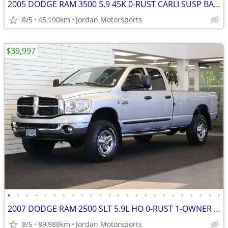
2005 DODGE RAM 3500 5.9 45K 0-RUST CARLI SUSP BANKS PKG 2500 2006 2007
8/5
45,190km
Jordan Motorsports
$39,997
•
•
•
•
•
•
•
•
•
•
•
•
•
•
•
•
•
•
•
•
•
•
•
•
2007 DODGE RAM 2500 SLT 5.9L HO 0-RUST 1-OWNER 89K 3500 2006 2005 2004
8/5
89,988km
Jordan Motorsports