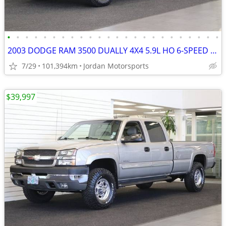
•
•
•
•
•
•
•
•
•
•
•
•
•
•
•
•
•
•
•
•
•
•
•
•
2003 DODGE RAM 3500 DUALLY 4X4 5.9L HO 6-SPEED 1-OWNER 2004 2005 2006
7/29
101,394km
Jordan Motorsports
$39,997