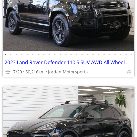
•
•
•
•
•
•
•
•
•
•
•
•
•
•
•
•
•
•
•
•
•
•
•
•
2023 Land Rover Defender 110 S SUV AWD All Wheel Drive
7/29
50,216km
Jordan Motorsports