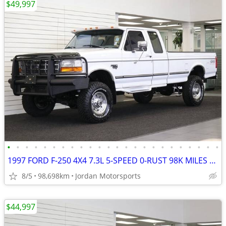
$49,997
•
•
•
•
•
•
•
•
•
•
•
•
•
•
•
•
•
•
•
•
•
•
•
•
1997 FORD F-250 4X4 7.3L 5-SPEED 0-RUST 98K MILES F250 F350 1996 1995
8/5
98,698km
Jordan Motorsports
$44,997