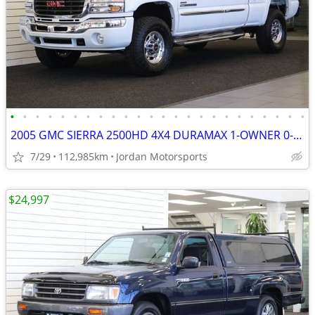
•
•
•
•
•
•
•
•
•
•
•
•
•
•
•
•
•
•
•
•
•
•
•
•
2005 GMC SIERRA 2500HD 4X4 DURAMAX 1-OWNER 0-RUST silverado 2006 2004
7/29
112,985km
Jordan Motorsports
$24,997