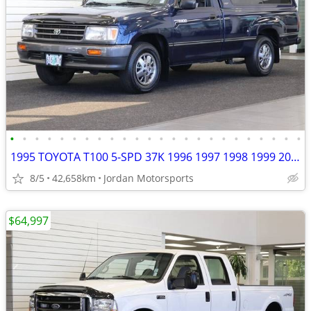
•
•
•
•
•
•
•
•
•
•
•
•
•
•
•
•
•
•
•
•
•
•
•
•
1995 TOYOTA T100 5-SPD 37K 1996 1997 1998 1999 2000 2001 tundra tacoma
8/5
42,658km
Jordan Motorsports
$64,997