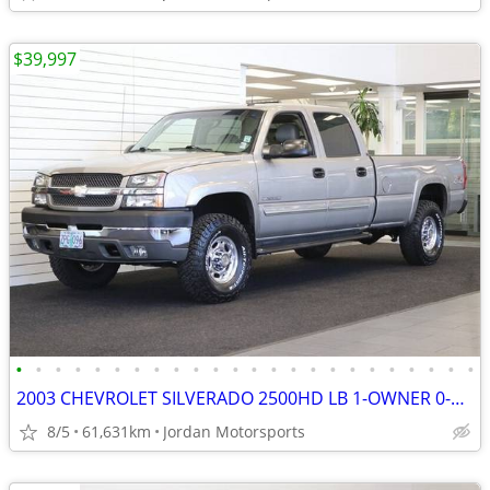
$39,997
•
•
•
•
•
•
•
•
•
•
•
•
•
•
•
•
•
•
•
•
•
•
•
•
2003 CHEVROLET SILVERADO 2500HD LB 1-OWNER 0-RUST 8.1L 2004 2005 2006
8/5
61,631km
Jordan Motorsports