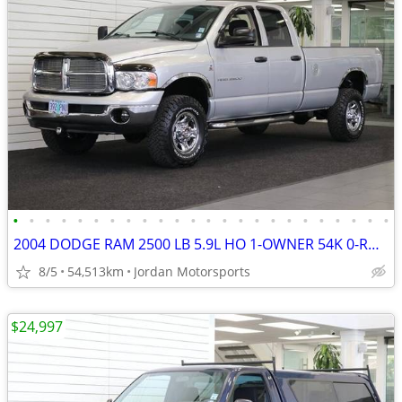
•
•
•
•
•
•
•
•
•
•
•
•
•
•
•
•
•
•
•
•
•
•
•
•
2004 DODGE RAM 2500 LB 5.9L HO 1-OWNER 54K 0-RUST 3500 2005 2006 2007
8/5
54,513km
Jordan Motorsports
$24,997