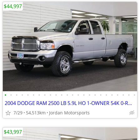
$44,997
•
•
•
•
•
•
•
•
•
•
•
•
•
•
•
•
•
•
•
•
•
•
•
•
2004 DODGE RAM 2500 LB 5.9L HO 1-OWNER 54K 0-RUST 3500 2005 2006 2007
7/29
54,513km
Jordan Motorsports
$43,997