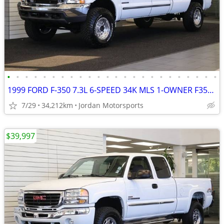
•
•
•
•
•
•
•
•
•
•
•
•
•
•
•
•
•
•
•
•
•
•
•
•
1999 FORD F-350 7.3L 6-SPEED 34K MLS 1-OWNER F350 F250 2000 2001 2002
7/29
34,212km
Jordan Motorsports
$39,997