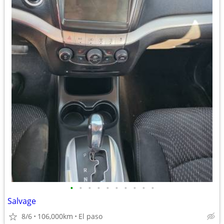
•
•
•
•
•
•
•
•
•
•
Salvage
8/6
106,000km
El paso