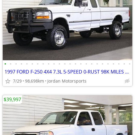
•
•
•
•
•
•
•
•
•
•
•
•
•
•
•
•
•
•
•
•
•
•
•
•
1997 FORD F-250 4X4 7.3L 5-SPEED 0-RUST 98K MILES F250 F350 1996 1995
7/29
98,698km
Jordan Motorsports
$39,997