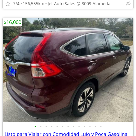
7/4
156,555km
Jet Auto Sales @ 8009 Alameda
$16,000
•
•
•
•
•
•
•
•
•
•
•
•
•
Listo para Viajar con Comodidad Lujo y Poca Gasolina