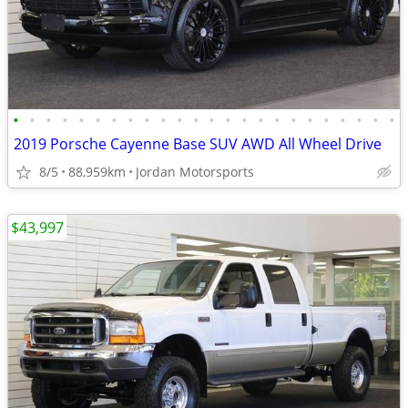
•
•
•
•
•
•
•
•
•
•
•
•
•
•
•
•
•
•
•
•
•
•
•
•
2019 Porsche Cayenne Base SUV AWD All Wheel Drive
8/5
88,959km
Jordan Motorsports
$43,997