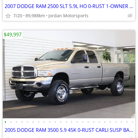
2007 DODGE RAM 2500 SLT 5.9L HO 0-RUST 1-OWNER 89K 3500 2006 2005 2004
7/20
89,988km
Jordan Motorsports
$49,997
•
•
•
•
•
•
•
•
•
•
•
•
•
•
•
•
•
•
•
•
•
•
•
•
2005 DODGE RAM 3500 5.9 45K 0-RUST CARLI SUSP BANKS PKG 2500 2006 2007