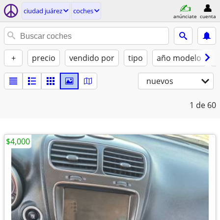
ciudad juárez
coches
anúnciate
cuenta
+
precio
vendido por
tipo
año modelo
c
nuevos
1
de 60
$4,000