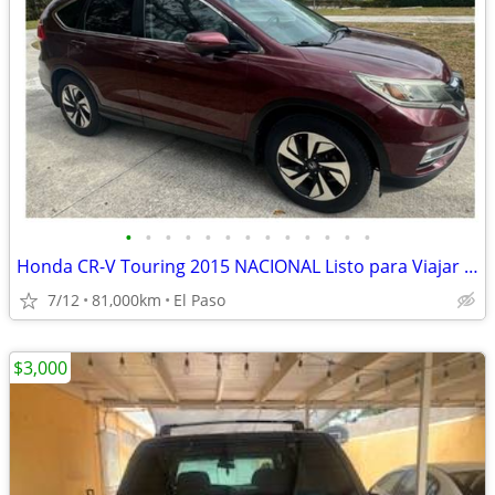
•
•
•
•
•
•
•
•
•
•
•
•
•
Honda CR-V Touring 2015 NACIONAL Listo para Viajar CAMBIO por Van Amer
7/12
81,000km
El Paso
$3,000