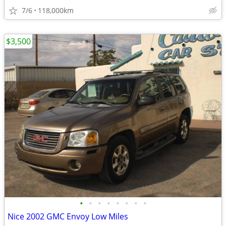
7/6
118,000km
$3,500
•
•
•
•
•
•
•
•
Nice 2002 GMC Envoy Low Miles