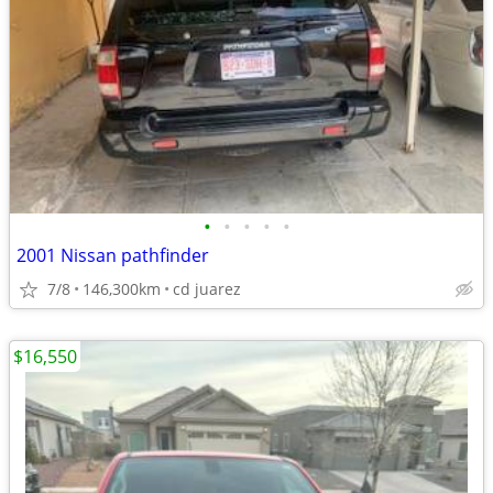
•
•
•
•
•
2001 Nissan pathfinder
7/8
146,300km
cd juarez
$16,550