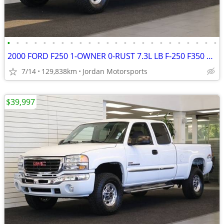
•
•
•
•
•
•
•
•
•
•
•
•
•
•
•
•
•
•
•
•
•
•
•
•
2000 FORD F250 1-OWNER 0-RUST 7.3L LB F-250 F350 1999 2001 2002 2003
7/14
129,838km
Jordan Motorsports
$39,997