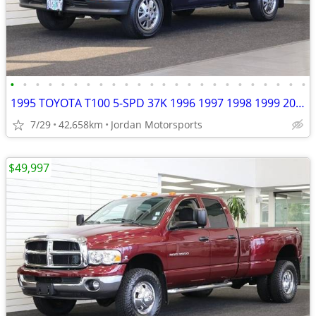
•
•
•
•
•
•
•
•
•
•
•
•
•
•
•
•
•
•
•
•
•
•
•
•
1995 TOYOTA T100 5-SPD 37K 1996 1997 1998 1999 2000 2001 tundra tacoma
7/29
42,658km
Jordan Motorsports
$49,997