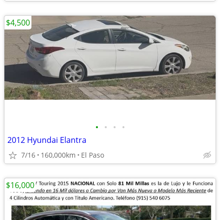
$4,500
•
•
•
•
2012 Hyundai Elantra
7/16
160,000km
El Paso
$16,000