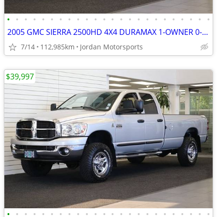
•
•
•
•
•
•
•
•
•
•
•
•
•
•
•
•
•
•
•
•
•
•
•
•
2005 GMC SIERRA 2500HD 4X4 DURAMAX 1-OWNER 0-RUST silverado 2006 2004
7/14
112,985km
Jordan Motorsports
$39,997
•
•
•
•
•
•
•
•
•
•
•
•
•
•
•
•
•
•
•
•
•
•
•
•