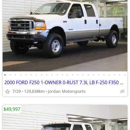
•
•
•
•
•
•
•
•
•
•
•
•
•
•
•
•
•
•
•
•
•
•
•
•
2000 FORD F250 1-OWNER 0-RUST 7.3L LB F-250 F350 1999 2001 2002 2003
7/29
129,838km
Jordan Motorsports
$49,997