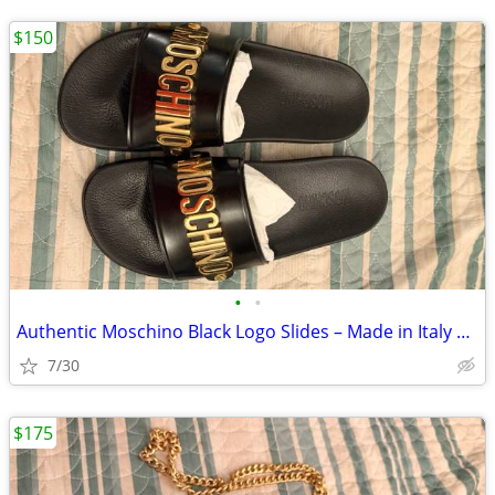
$150
•
•
Authentic Moschino Black Logo Slides – Made in Italy – Size 42 (West E
7/30
$175