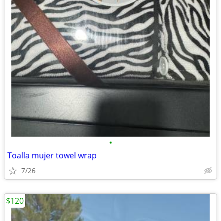
•
Toalla mujer towel wrap
7/26
$120