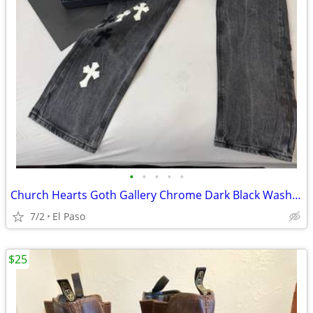
•
•
•
•
•
Church Hearts Goth Gallery Chrome Dark Black Wash Dept Denim Jeans
7/2
El Paso
$25