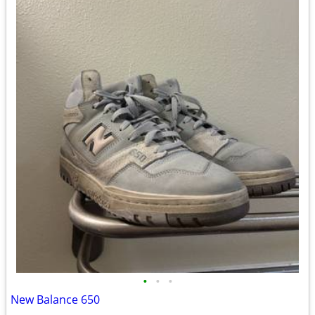
•
•
•
New Balance 650