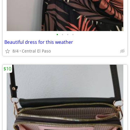
•
•
•
•
Beautiful dress for this weather
8/4
Central El Paso
$10