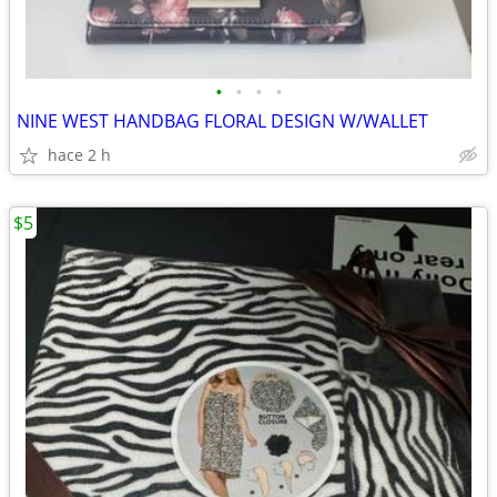
•
•
•
•
NINE WEST HANDBAG FLORAL DESIGN W/WALLET
hace 2 h
$5