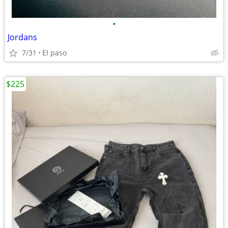
•
Jordans
7/31
El paso
$225