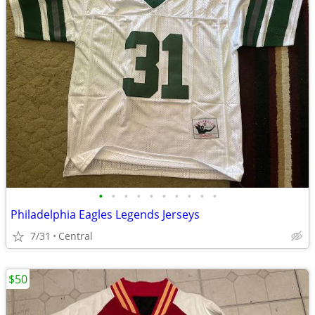
•
•
•
•
•
•
•
•
•
•
Philadelphia Eagles Legends Jerseys
7/31
Central
$50