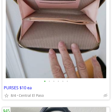
•
•
•
•
•
•
PURSES $10 ea
8/4
Central El Paso
$45