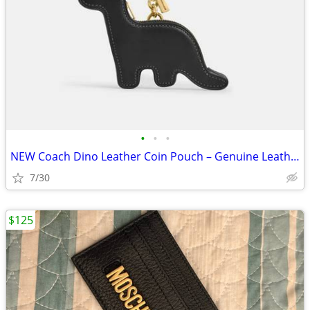
•
•
•
NEW Coach Dino Leather Coin Pouch – Genuine Leather – $100 (West El Pa
7/30
$125