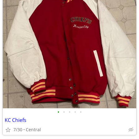
•
•
•
•
•
KC Chiefs
7/30
Central