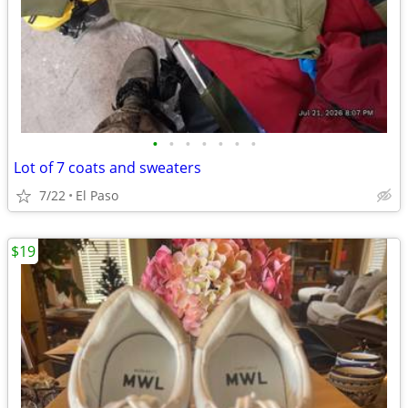
•
•
•
•
•
•
•
Lot of 7 coats and sweaters
7/22
El Paso
$19