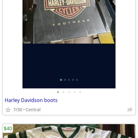
•
•
•
•
•
Harley Davidson boots
7/30
Central
$40