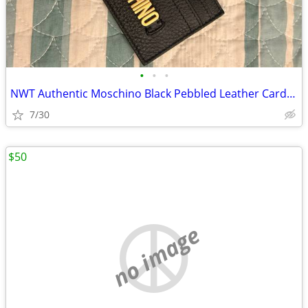
•
•
•
NWT Authentic Moschino Black Pebbled Leather Card Holder – New
7/30
$50
no image