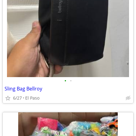
•
•
Sling Bag Bellroy
6/27
El Paso