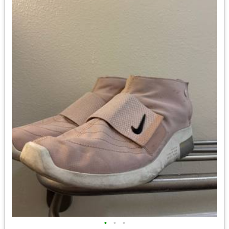
•
•
•