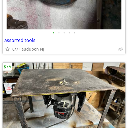
•
•
•
•
•
assorted tools
8/7
audubon NJ
$75