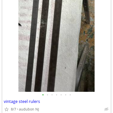
•
•
•
•
•
•
•
vintage steel rulers
8/7
audubon NJ