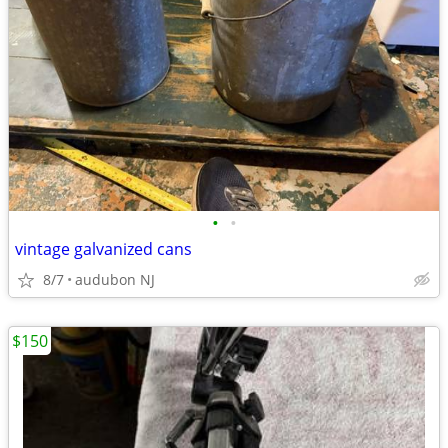
•
•
vintage galvanized cans
8/7
audubon NJ
$150