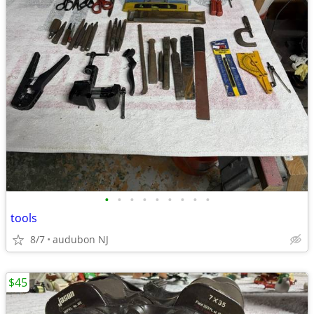
•
•
•
•
•
•
•
•
•
tools
8/7
audubon NJ
$45