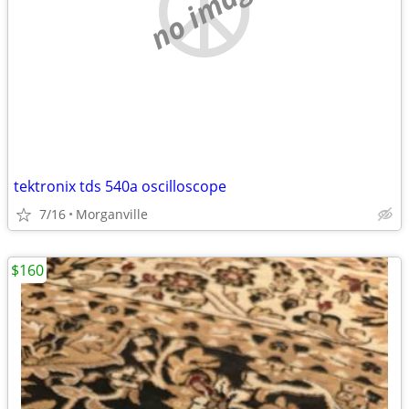
no image
tektronix tds 540a oscilloscope
7/16
Morganville
$160