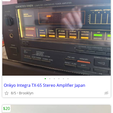
•
•
•
•
•
•
Onkyo Integra TX-65 Stereo Amplifier Japan
8/5
Brooklyn
$20