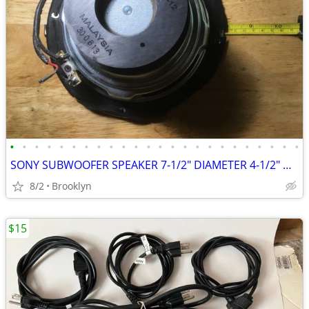
•
•
•
•
•
•
•
•
•
•
•
•
•
•
•
•
•
•
•
•
•
•
•
•
SONY SUBWOOFER SPEAKER 7-1/2" DIAMETER 4-1/2" DEEP 1-858-322-12 SSWSB1
8/2
Brooklyn
$15