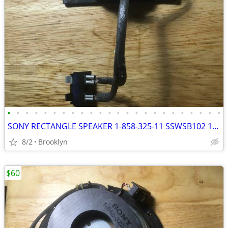
•
•
•
•
•
•
•
•
•
•
•
•
•
•
•
•
•
•
•
•
•
•
•
•
SONY RECTANGLE SPEAKER 1-858-325-11 SSWSB102 100627F HIGH DEFINITION D
8/2
Brooklyn
$60