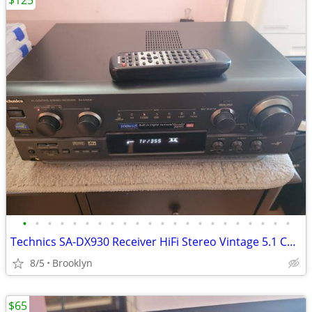
$125
•
•
•
•
•
•
•
•
•
•
•
•
•
•
•
•
•
•
•
•
•
•
Technics SA-DX930 Receiver HiFi Stereo Vintage 5.1 Channel
8/5
Brooklyn
$65