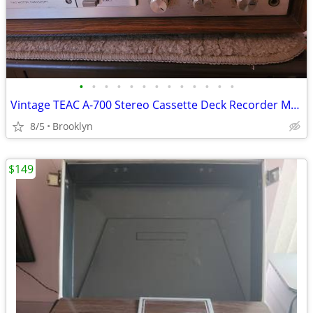
•
•
•
•
•
•
•
•
•
•
•
•
•
Vintage TEAC A-700 Stereo Cassette Deck Recorder Made Japan Works
8/5
Brooklyn
$149