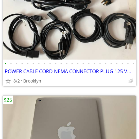
•
•
•
•
•
•
•
•
•
•
•
•
•
•
•
•
•
•
•
•
•
•
•
•
POWER CABLE CORD NEMA CONNECTOR PLUG 125 VOLT PVC INSULATION 6FT BLACK
8/2
Brooklyn
$25