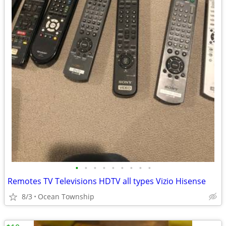
•
•
•
•
•
•
•
•
•
Remotes TV Televisions HDTV all types Vizio Hisense
8/3
Ocean Township