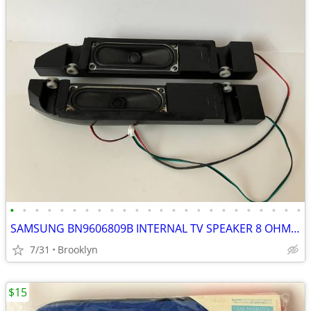
•
•
•
•
•
•
•
•
•
•
•
•
•
•
•
•
•
•
•
•
•
•
•
•
SAMSUNG BN9606809B INTERNAL TV SPEAKER 8 OHM 10 WATT FOR LE46A557 REPL
7/31
Brooklyn
$15