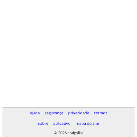
ajuda
segurança
privacidade
termos
sobre
aplicativo
mapa do site
© 2026 craigslist