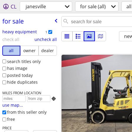
CL
janesville
for sale (all)
all
for sale
heavy equipment
1
new
check all
uncheck all
all
owner
dealer
search titles only
has image
posted today
hide duplicates
MILES FROM LOCATION

use map...
from this seller only
free
PRICE