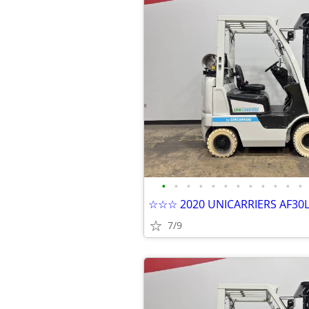
•
•
•
•
•
•
•
•
•
•
•
•
7/9