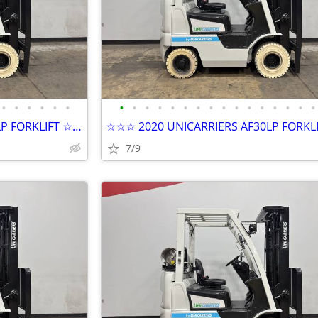
•
•
•
•
•
•
•
•
•
•
•
•
•
•
•
•
•
•
•
•
•
•
☆☆☆ 2020 UNICARRIERS AF30LP FORKLIFT ☆☆☆
7/9