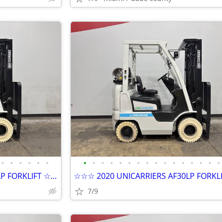
•
•
•
•
•
•
•
•
•
•
•
•
•
•
•
•
•
•
•
•
•
•
☆☆☆ 2020 UNICARRIERS AF30LP FORKLIFT ☆☆☆
7/9