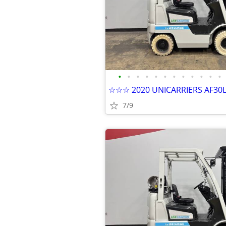
•
•
•
•
•
•
•
•
•
•
•
•
7/9