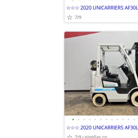
7/9
•
•
•
•
•
•
•
•
•
•
•
•
7/9
pinellas co