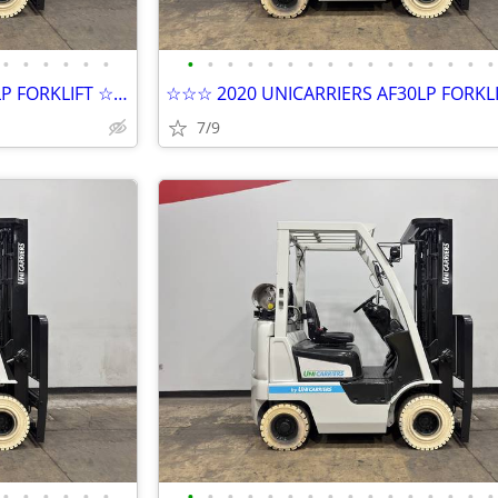
•
•
•
•
•
•
•
•
•
•
•
•
•
•
•
•
•
•
•
•
•
•
☆☆☆ 2020 UNICARRIERS AF30LP FORKLIFT ☆☆☆
7/9
•
•
•
•
•
•
•
•
•
•
•
•
•
•
•
•
•
•
•
•
•
•