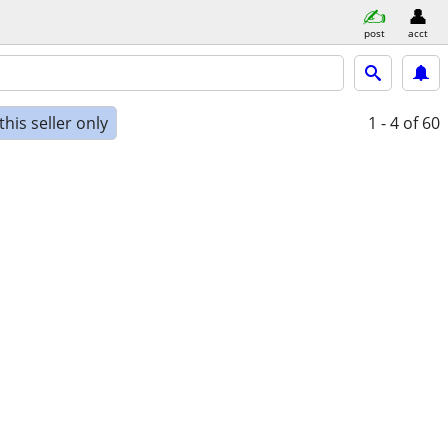
post
acct
his seller only
1 - 4
of 60