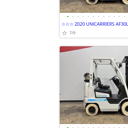
•
•
•
•
•
•
•
•
•
•
•
•
7/9
•
•
•
•
•
•
•
•
•
•
•
•