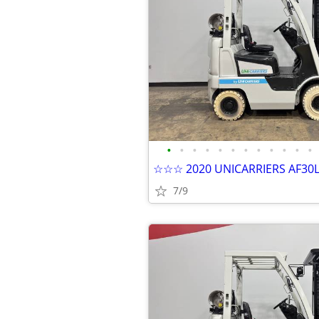
•
•
•
•
•
•
•
•
•
•
•
•
7/9