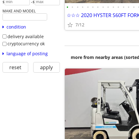
-
$
$
•
•
•
•
•
•
•
•
•
•
•
•
•
•
MAKE AND MODEL
☆☆☆ 2020 HYSTER S60FT FOR
7/12
condition
delivery available
cryptocurrency ok
language of posting
more from nearby areas (sorted
reset
apply