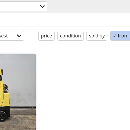
est
price
condition
sold by
✓ from t