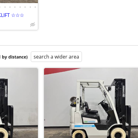
•
•
•
•
•
•
•
•
KLIFT ☆☆☆
search a wider area
 by distance)