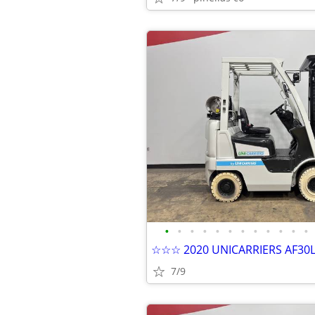
•
•
•
•
•
•
•
•
•
•
•
•
7/9