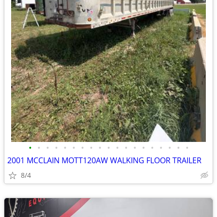
•
•
•
•
•
•
•
•
•
•
•
•
•
•
•
•
•
•
•
2001 MCCLAIN MOTT120AW WALKING FLOOR TRAILER
8/4