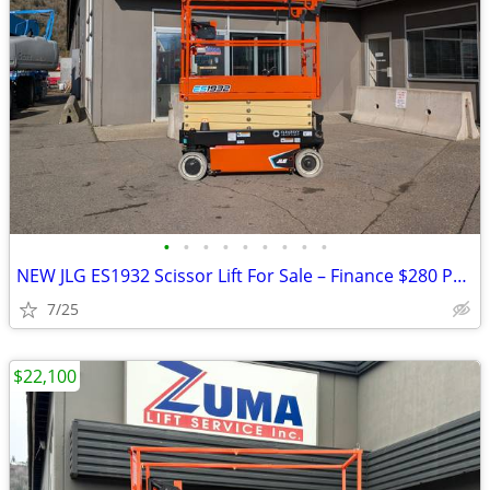
•
•
•
•
•
•
•
•
•
NEW JLG ES1932 Scissor Lift For Sale – Finance $280 Per Mo*
7/25
$22,100