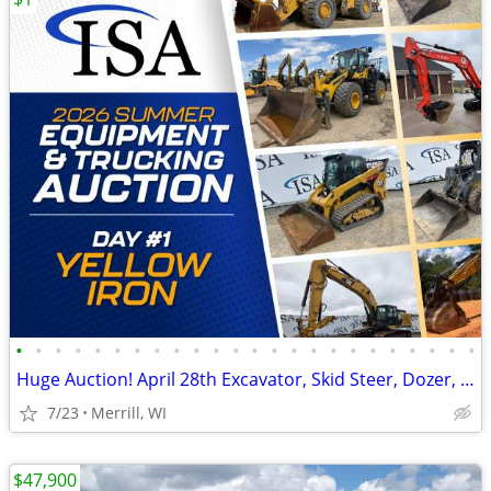
•
•
•
•
•
•
•
•
•
•
•
•
•
•
•
•
•
•
•
•
•
•
•
•
Huge Auction! April 28th Excavator, Skid Steer, Dozer, Pickup, Tractor
7/23
Merrill, WI
$47,900