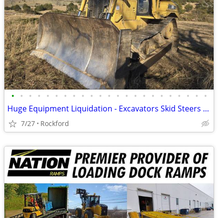
•
•
•
•
•
•
•
•
•
•
•
•
•
•
•
•
•
•
•
•
•
•
•
Huge Equipment Liquidation - Excavators Skid Steers Dump Truck Trailer
7/27
Rockford