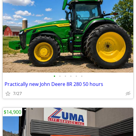
•
•
•
•
•
•
Practically new John Deere 8R 280 50 hours
7/27
$14,900