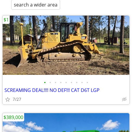
search a wider area
$1
•
•
•
•
•
•
•
•
•
SCREAMING DEAL!!!! NO DEF!!! CAT D6T LGP
7/27
$389,000