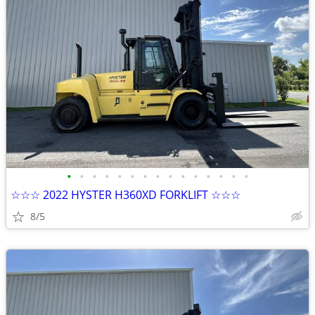
•
•
•
•
•
•
•
•
•
•
•
•
•
•
•
☆☆☆ 2022 HYSTER H360XD FORKLIFT ☆☆☆
8/5