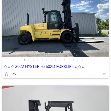
•
•
•
•
•
•
•
•
•
•
•
•
•
•
•
☆☆☆ 2022 HYSTER H360XD FORKLIFT ☆☆☆
8/5