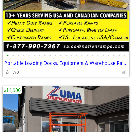
•
•
•
•
•
•
•
•
•
•
•
•
•
•
•
•
•
•
•
•
•
•
•
Portable Loading Docks, Equipment & Warehouse Ramps (Commercial Ramps)
7/8
$14,900