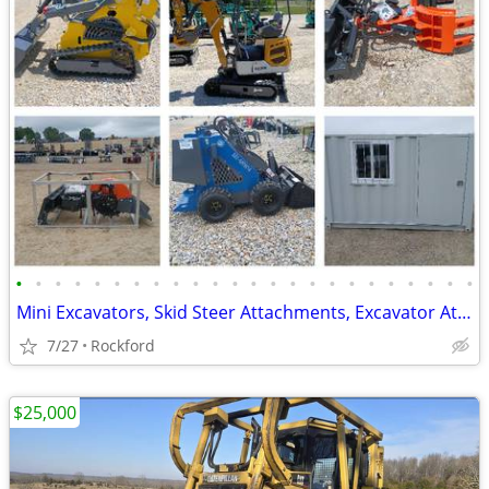
•
•
•
•
•
•
•
•
•
•
•
•
•
•
•
•
•
•
•
•
•
•
•
•
Mini Excavators, Skid Steer Attachments, Excavator Attachments
7/27
Rockford
$25,000