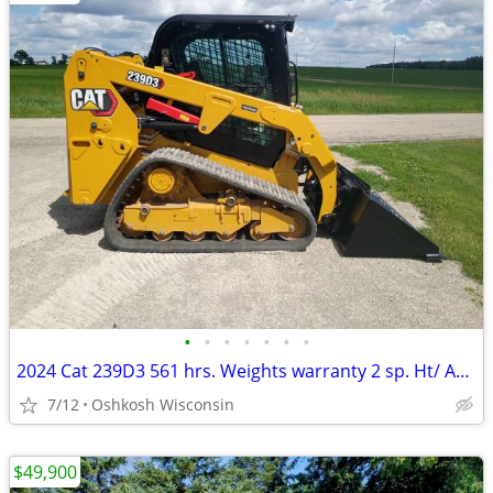
•
•
•
•
•
•
•
2024 Cat 239D3 561 hrs. Weights warranty 2 sp. Ht/ AC camera radio QA.
7/12
Oshkosh Wisconsin
$49,900