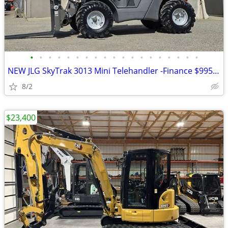
•
•
•
•
•
•
•
•
•
•
•
•
•
•
•
•
•
•
•
NEW JLG SkyTrak 3013 Mini Telehandler -Finance $995 Per Mo*
8/2
$23,400