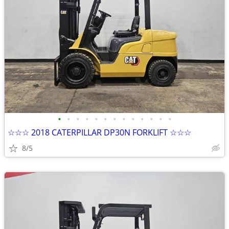
•
•
•
•
•
•
•
•
•
•
•
•
•
☆☆☆ 2018 CATERPILLAR DP30N FORKLIFT ☆☆☆
8/5