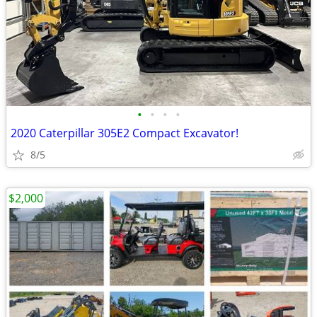
•
•
•
•
2020 Caterpillar 305E2 Compact Excavator!
8/5
$2,000