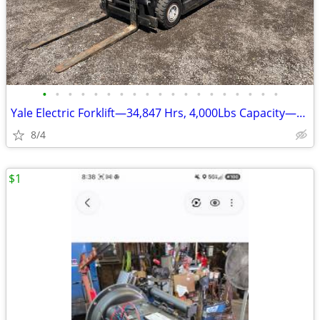
•
•
•
•
•
•
•
•
•
•
•
•
•
•
•
•
•
•
•
Yale Electric Forklift—34,847 Hrs, 4,000Lbs Capacity—Online Auction!
8/4
$1