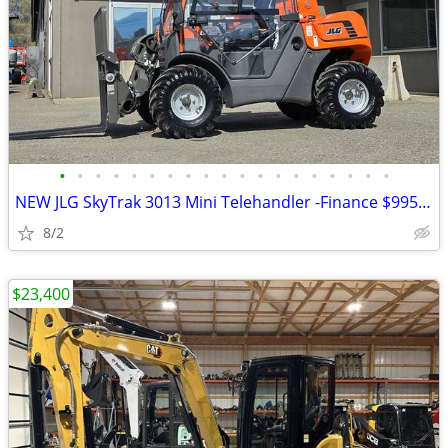
•
•
•
•
•
•
•
•
•
•
•
•
•
•
•
•
•
•
•
NEW JLG SkyTrak 3013 Mini Telehandler -Finance $995 Per Mo*
8/2
$23,400