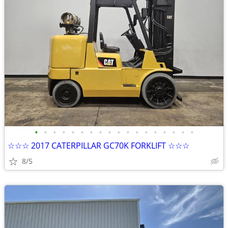
•
•
•
•
•
•
•
•
•
•
•
•
•
•
•
•
•
•
☆☆☆ 2017 CATERPILLAR GC70K FORKLIFT ☆☆☆
8/5