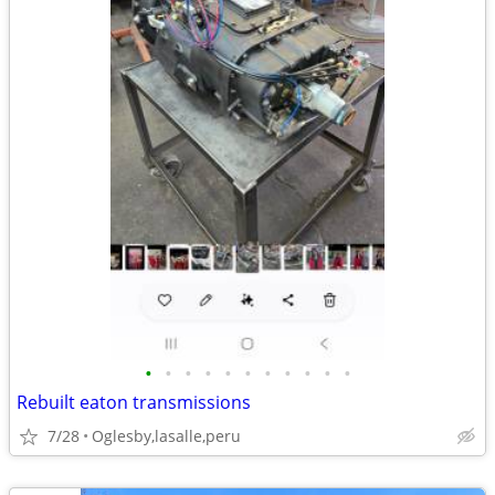
•
•
•
•
•
•
•
•
•
•
•
Rebuilt eaton transmissions
7/28
Oglesby,lasalle,peru