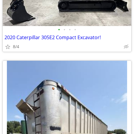
•
•
•
•
2020 Caterpillar 305E2 Compact Excavator!
8/4