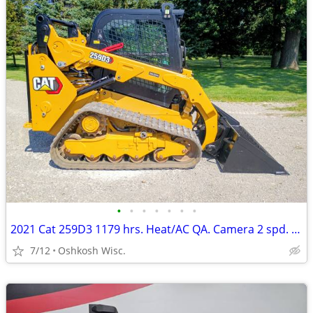
•
•
•
•
•
•
•
2021 Cat 259D3 1179 hrs. Heat/AC QA. Camera 2 spd. radio
7/12
Oshkosh Wisc.