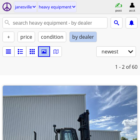
janesville
heavy equipment
post
acct
+
price
condition
by dealer
newest
1 - 2
of 60