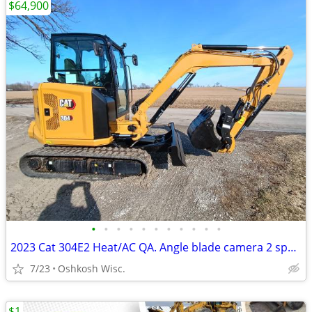
$64,900
•
•
•
•
•
•
•
•
•
•
•
2023 Cat 304E2 Heat/AC QA. Angle blade camera 2 spd. radio
7/23
Oshkosh Wisc.
$1