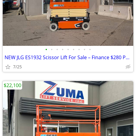
•
•
•
•
•
•
•
•
•
NEW JLG ES1932 Scissor Lift For Sale – Finance $280 Per Mo*
7/25
$22,100