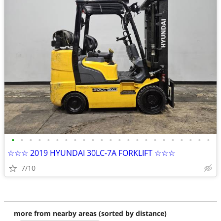
•
•
•
•
•
•
•
•
•
•
•
•
•
•
•
•
•
•
•
•
•
•
•
☆☆☆ 2019 HYUNDAI 30LC-7A FORKLIFT ☆☆☆
7/10
more from nearby areas (sorted by distance)