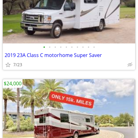
•
•
•
•
•
•
•
•
•
•
2019 23A Class C motorhome Super Saver
7/23
$24,000