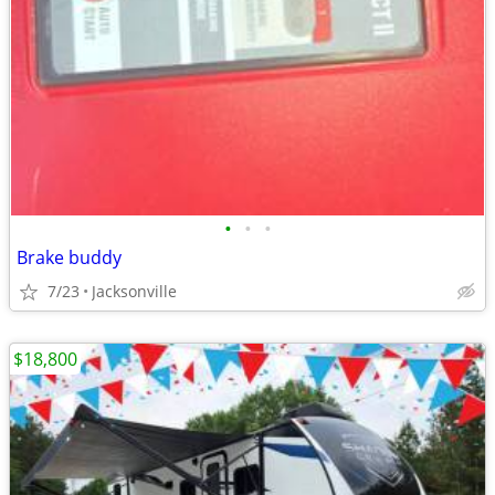
•
•
•
Brake buddy
7/23
Jacksonville
$18,800