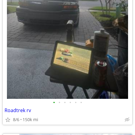
•
•
•
•
•
•
Roadtrek rv
8/6
150k mi