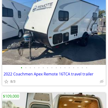
•
•
•
•
•
•
•
•
•
•
•
•
•
•
•
•
2022 Coachmen Apex Remote 16TCA travel trailer
8/3
$109,000