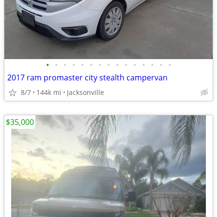
•
•
•
•
•
•
•
•
•
•
•
•
•
•
•
2017 ram promaster city stealth campervan
8/7
144k mi
Jacksonville
$35,000