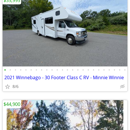
$35,995
•
•
•
•
•
•
•
•
•
•
•
•
•
•
•
•
•
•
•
•
•
•
•
•
2021 Winnebago - 30 Footer Class C RV - Minnie Winnie
8/6
$44,900