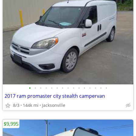
•
•
•
•
•
•
•
•
•
•
•
•
•
•
•
2017 ram promaster city stealth campervan
8/3
144k mi
Jacksonville
$9,995