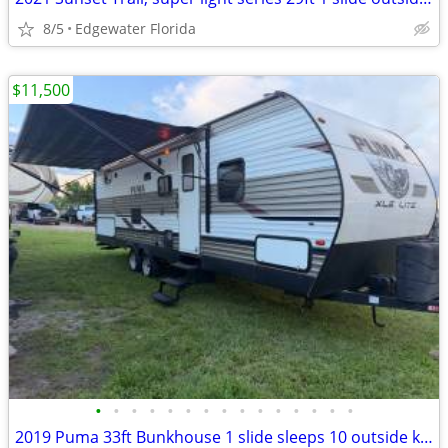
8/5
Edgewater Florida
$11,500
•
•
•
•
•
•
•
•
•
•
•
•
•
•
•
2019 Puma 33ft Bunkhouse 1 slide sleeps 10 outside kitchen