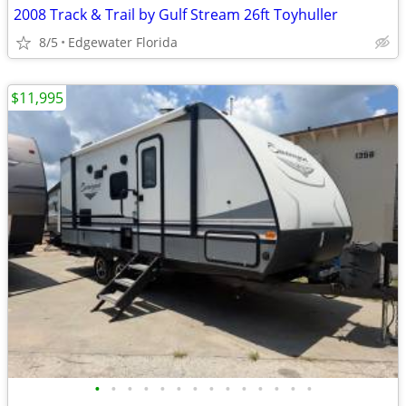
2008 Track & Trail by Gulf Stream 26ft Toyhuller
8/5
Edgewater Florida
$11,995
•
•
•
•
•
•
•
•
•
•
•
•
•
•