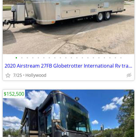
•
•
•
•
•
•
•
•
•
•
•
•
•
•
•
•
•
•
•
•
2020 Airstream 27FB Globetrotter International Rv trailer
7/25
Hollywood
$152,500