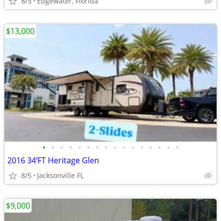
8/5
Edgewater, Florida
$13,000
•
•
•
•
•
•
•
•
•
•
•
•
•
•
•
•
2016 34’FT Heritage Glen
8/5
Jacksonville FL
$9,000