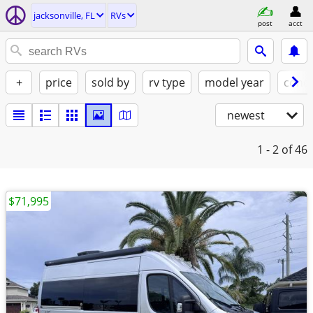
jacksonville, FL
RVs
post
acct
+
price
sold by
rv type
model year
condi
newest
1 - 2
of 46
$71,995