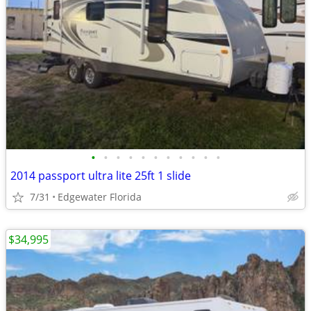
•
•
•
•
•
•
•
•
•
•
•
2014 passport ultra lite 25ft 1 slide
7/31
Edgewater Florida
$34,995