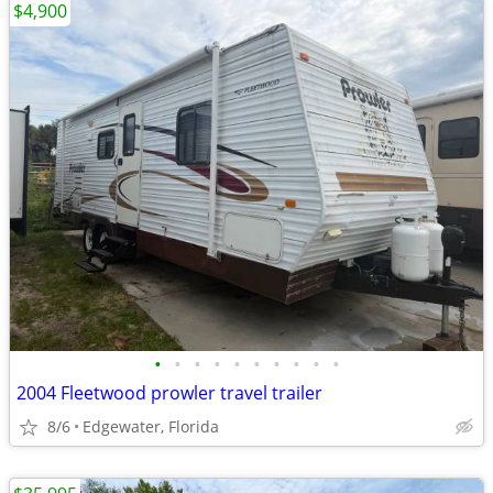
$4,900
•
•
•
•
•
•
•
•
•
•
2004 Fleetwood prowler travel trailer
8/6
Edgewater, Florida