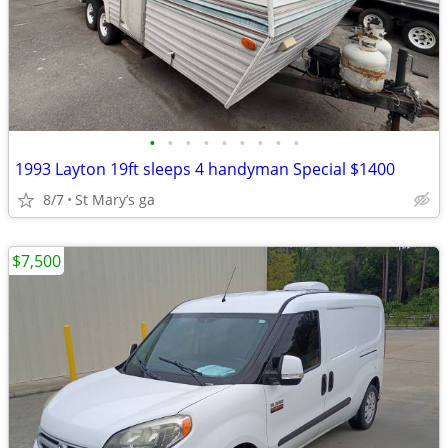
•
•
•
•
•
•
•
•
•
1993 Layton 19ft sleeps 4 handyman Special $1400
8/7
St Mary’s ga
$7,500