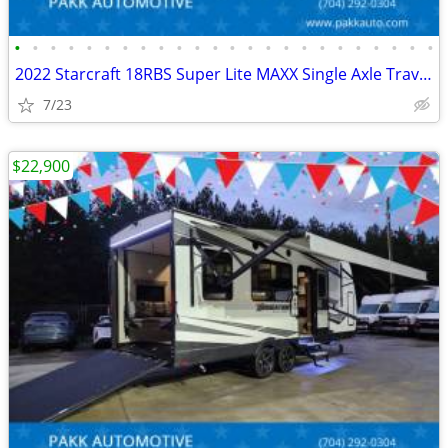
•
•
•
•
•
•
•
•
•
•
•
•
•
•
•
•
•
•
•
•
•
•
•
•
2022 Starcraft 18RBS Super Lite MAXX Single Axle Travel Trailer Camper
7/23
$22,900