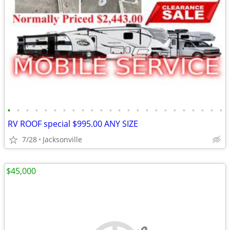
•
•
•
•
•
•
•
•
•
•
•
•
•
•
•
•
•
•
•
•
•
•
•
•
RV ROOF special $995.00 ANY SIZE
7/28
Jacksonville
$45,000