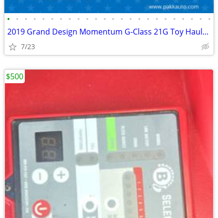
•
•
•
•
•
•
•
•
•
•
•
•
•
•
•
•
•
•
•
•
•
•
•
•
2019 Grand Design Momentum G-Class 21G Toy Hauler Camper FUEL STATION
7/23
$500