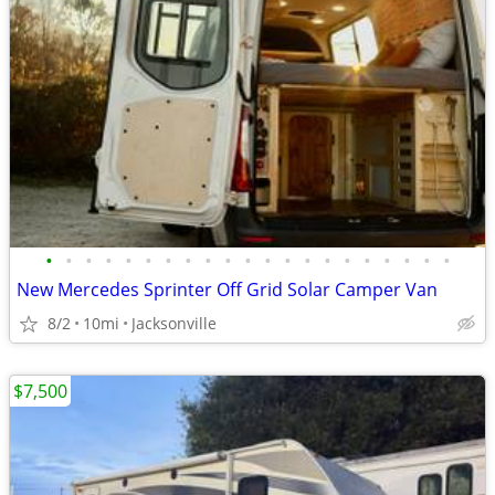
•
•
•
•
•
•
•
•
•
•
•
•
•
•
•
•
•
•
•
•
•
New Mercedes Sprinter Off Grid Solar Camper Van
8/2
10mi
Jacksonville
$7,500