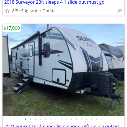
2018 Surveyor 23ft sleeps 4 1 slide out must go
8/5
Edgewater Florida
$17,000
•
•
•
•
•
•
•
•
•
•
•
•
•
•
•
•
2021 Sunset Trail, super light series 29ft 1 slide outside kitchen