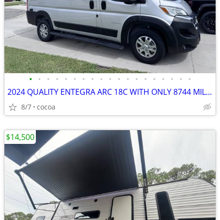
•
•
•
•
•
•
•
•
•
•
•
•
•
•
•
•
•
•
•
2024 QUALITY ENTEGRA ARC 18C WITH ONLY 8744 MILES GENERATOR 8k miles
8/7
cocoa
$14,500