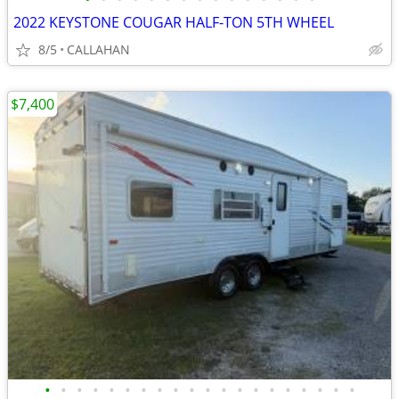
2022 KEYSTONE COUGAR HALF-TON 5TH WHEEL
8/5
CALLAHAN
$7,400
•
•
•
•
•
•
•
•
•
•
•
•
•
•
•
•
•
•
•
•