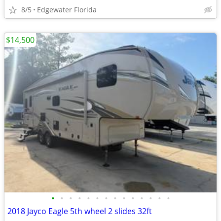
8/5
Edgewater Florida
$14,500
•
•
•
•
•
•
•
•
•
•
•
•
•
•
2018 Jayco Eagle 5th wheel 2 slides 32ft