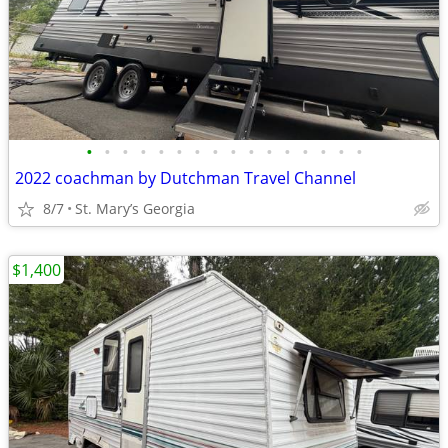
•
•
•
•
•
•
•
•
•
•
•
•
•
•
•
•
2022 coachman by Dutchman Travel Channel
8/7
St. Mary’s Georgia
$1,400