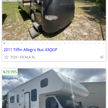
•
•
•
•
•
•
•
•
•
•
•
•
•
•
•
•
•
•
•
•
•
•
•
•
2011 Tiffin Allegro Bus 43QGP
7/25
OCALA FL
$29,995