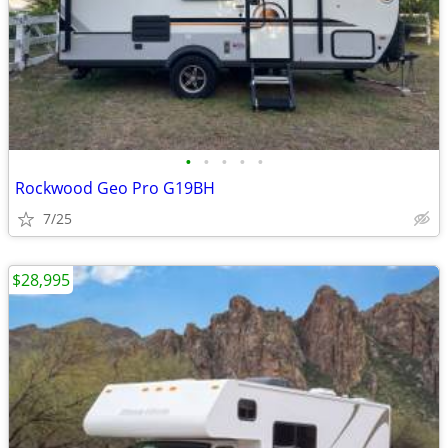
•
•
•
•
•
Rockwood Geo Pro G19BH
7/25
$28,995