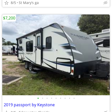
8/5
St Mary’s ga
$7,200
•
•
•
•
•
•
•
•
•
2019 passport by Keystone