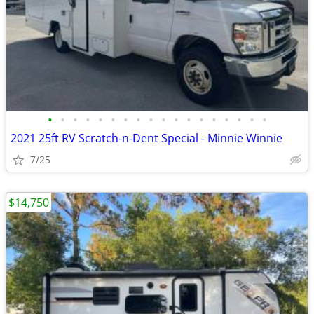
•
•
•
•
•
•
•
•
•
•
•
•
•
•
•
•
•
•
2021 25ft RV Scratch-n-Dent Special - Minnie Winnie
7/25
$14,750