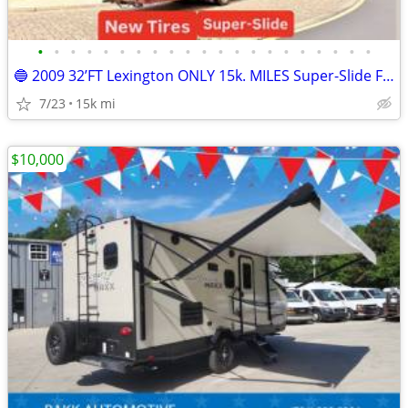
•
•
•
•
•
•
•
•
•
•
•
•
•
•
•
•
•
•
•
•
•
🔵 2009 32’FT Lexington ONLY 15k. MILES Super-Slide Full Paint
7/23
15k mi
$10,000