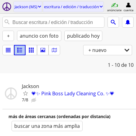
Jackson (MS)
escritura / edición / traducción
anúnciate
cuenta
+
anuncio con foto
publicado hoy
+ nuevo
1 - 10
de 10
Jackson
💗✨ Pink Boss Lady Cleaning Co. ✨💗
7/8
más de áreas cercanas (ordenadas por distancia)
buscar una zona más amplia